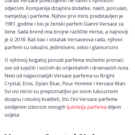
Danas Versace povezujemo ne samo s njihovom
odjećom. Kompanija dizajnira dodatke, nakit, porculan,
namještaj i parfeme. Njihov prvi miris predstavljen je
1981. godine i bio je ženski parfem Gianni Versace za
žene. Sada brend ima brojne različite mirise, a najnoviji
je iz 2018. Baš kao i ostatak Versaceova rada, njihovi
parfemi su odvažni, jedinstveni, seksi i glamurozni.
U njihovoj bogatoj ponudi parfema možemo pronaći
sve od svježih i voćnih do orijentalnih i drvenastih nota.
Neki od najpoznatijih Versace parfema su Bright
Crystal, Eros, Dylan Blue, Pour Homme i Versace Man.
Svi ovi mirisi su prepoznatljivi po svom luksuznom
dizajnu i visokoj kvaliteti, što čini Versace parfeme
omiljenim izborom mnogih
ljubitelja parfema
diljem
svijeta.