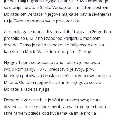
južnoj Italiji u gradu Reggio Calabria 1946. Odrastao je
sa starijim bratom Santo Versaceom i mlađom sestrom
Donatellom Versace. Njegova majka se bavila šivanjem i
tu je Gianni napravio svoje prve korake.
Zanimala ga je moda, dizajn i arhitektura a sa 26 godina
preselio se u Milano i započeo karijeru u modnom
dizajnu. Tamo je radio za nekoliko talijanskih ateljea
kao što su Mario Valentino, Complice i Genny.
Njegov talent se pokazao rano i ubrzo je osnovao
svoju kompaniju. 1978. predstavio je svoju prvu
kolekciju potpisa za žensku odjeću i otvorio svoj butik u
Milanu. Od tada njegov brat Santo i njegova sestra
Donatella rade za njega.
Donatella Versace bila je lični maneken svog brata
dizajnera, koji je eksperimentirao sa krojenjem tkanine
i kreiranjem odjeće kod kuće (majka im je krojila