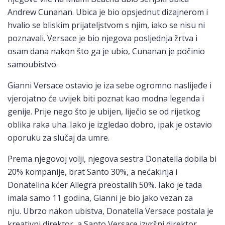
Andrew Cunanan. Ubica je bio opsjednut dizajnerom i
hvalio se bliskim prijateljstvom s njim, iako se nisu ni
poznavali. Versace je bio njegova posljednja žrtva i
osam dana nakon što ga je ubio, Cunanan je počinio
samoubistvo.
Gianni Versace ostavio je iza sebe ogromno naslijeđe i
vjerojatno će uvijek biti poznat kao modna legenda i
genije. Prije nego što je ubijen, liječio se od rijetkog
oblika raka uha. Iako je izgledao dobro, ipak je ostavio
oporuku za slučaj da umre.
Prema njegovoj volji, njegova sestra Donatella dobila bi
20% kompanije, brat Santo 30%, a nećakinja i
Donatelina kćer Allegra preostalih 50%. Iako je tada
imala samo 11 godina, Gianni je bio jako vezan za
nju. Ubrzo nakon ubistva, Donatella Versace postala je
kreativni direktor, a Santo Versace izvršni direktor