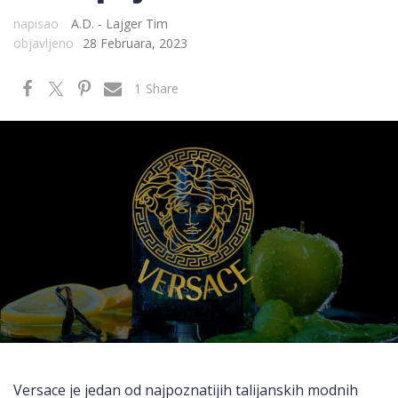
napisao
A.D. - Lajger Tim
objavljeno
28 Februara, 2023
1
Share
Versace je jedan od najpoznatijih talijanskih modnih