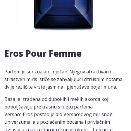
Eros Pour Femme
Parfem je senzualan i nježan. Njegov atraktivan i
strastven miris ističe se zahvaljujući citrusnim notama,
dvije različite vrste jasmina i pjenušave boje limuna.
Baza je izrađena od dubokih i mekih akorda koji
poboljšavaju prekrasnu siluetu parfema.
Versace Eros postao je dio Versaceovog mirisnog
univerzuma, a s pozlaćenim bocama i privlačnim
oglasima znak u starogrčkoj mitologiji - tipični su