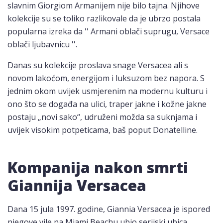
slavnim Giorgiom Armanijem nije bilo tajna. Njihove
kolekcije su se toliko razlikovale da je ubrzo postala
popularna izreka da '' Armani oblači suprugu, Versace
oblači ljubavnicu ''.
Danas su kolekcije proslava snage Versacea ali s
novom lakoćom, energijom i luksuzom bez napora. S
jednim okom uvijek usmjerenim na modernu kulturu i
ono što se događa na ulici, traper jakne i kožne jakne
postaju „novi sako“, udruženi možda sa suknjama i
uvijek visokim potpeticama, baš poput Donatelline.
Kompanija nakon smrti
Giannija Versacea
Dana 15 jula 1997. godine, Giannia Versacea je ispored
njegove vile na Miami Beachu ubio serijski ubica