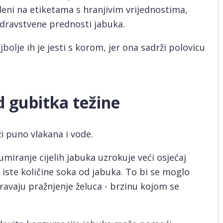
deni na etiketama s hranjivim vrijednostima,
dravstvene prednosti jabuka.
jbolje ih je jesti s korom, jer ona sadrži polovicu
 gubitka težine
ži puno vlakana i vode.
umiranje cijelih jabuka uzrokuje veći osjećaj
iste količine soka od jabuka. To bi se moglo
ravaju pražnjenje želuca - brzinu kojom se