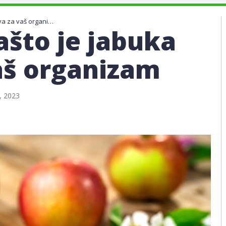
10 razloga zašto je jabuka zdrava za vaš organizam
ašto je jabuka
aš organizam
a, 2023