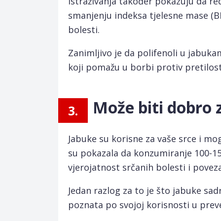
Istraživanja također pokazuju da r
smanjenju indeksa tjelesne mase (BM
bolesti.
Zanimljivo je da polifenoli u jabuk
koji pomažu u borbi protiv pretilost
Može biti dobro 
3.
Jabuke su korisne za vaše srce i mogu
su pokazala da konzumiranje 100-15
vjerojatnost srčanih bolesti i pove
Jedan razlog za to je što jabuke sad
poznata po svojoj korisnosti u preve