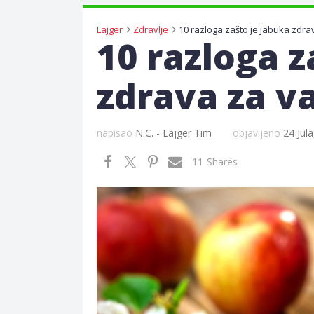
Lajger
Zdravlje
10 razloga z
zdrava za v
napisao
N.C. - Lajger Tim
objavljeno
24 Jul
11
Shares