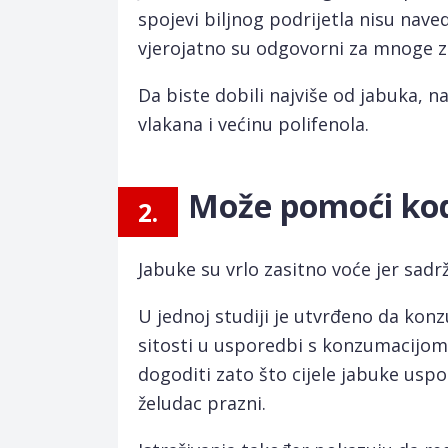
spojevi biljnog podrijetla nisu nave
vjerojatno su odgovorni za mnoge z
Da biste dobili najviše od jabuka, na
vlakana i većinu polifenola.
Može pomoći kod
2.
Jabuke su vrlo zasitno voće jer sadr
U jednoj studiji je utvrđeno da konz
sitosti u usporedbi s konzumacijom 
dogoditi zato što cijele jabuke uspo
želudac prazni.