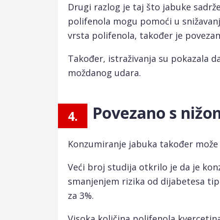
Drugi razlog je taj što jabuke sadrže
polifenola mogu pomoći u snižavanju
vrsta polifenola, također je povez
Također, istraživanja su pokazala d
moždanog udara.
Povezano s nižom
4.
Konzumiranje jabuka također može sm
Veći broj studija otkrilo je da je k
smanjenjem rizika od dijabetesa tip
za 3%.
Visoka količina polifenola kverceti