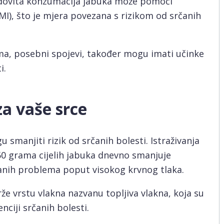
edovita konzumacija jabuka može pomoći
I), što je mjera povezana s rizikom od srčanih
ama, posebni spojevi, također mogu imati učinke
i.
za vaše srce
 smanjiti rizik od srčanih bolesti. Istraživanja
0 grama cijelih jabuka dnevno smanjuje
zanih problema poput visokog krvnog tlaka.
rže vrstu vlakna nazvanu topljiva vlakna, koja su
nciji srčanih bolesti.