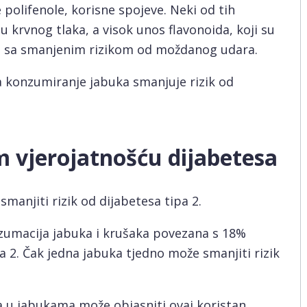
 polifenole, korisne spojeve. Neki od tih
 krvnog tlaka, a visok unos flavonoida, koji su
an sa smanjenim rizikom od moždanog udara.
a konzumiranje jabuka smanjuje rizik od
 vjerojatnošću dijabetesa
anjiti rizik od dijabetesa tipa 2.
onzumacija jabuka i krušaka povezana s 18%
a 2. Čak jedna jabuka tjedno može smanjiti rizik
na u jabukama može objasniti ovaj koristan