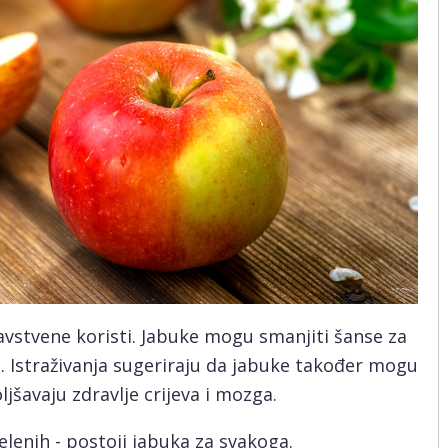
vstvene koristi. Jabuke mogu smanjiti šanse za
ca. Istraživanja sugeriraju da jabuke također mogu
jšavaju zdravlje crijeva i mozga.
zelenih - postoji jabuka za svakoga.