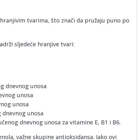
ranjivim tvarima, što znači da pružaju puno po
rži sljedeće hranjive tvari:
og dnevnog unosa
evnog unosa
vnog unosa
g dnevnog unosa
čenog dnevnog unosa za vitamine E, B1 i B6.
enola, važne skupine antioksidansa. Iako ovi