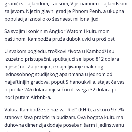
graniči s Tajlandom, Laosom, Vijetnamom i Tajlandskim
zaljevom. Njezin glavni grad je Phnom Penh, a ukupna
populacija iznosi oko šesnaest miliona ljudi.
Sa svojim ikoničnim Angkor Watom i kulturnom
baštinom, Kambodža pruža dubok uvid u prošlost.
U svakom pogledu, troškovi života u Kambodži su
izuzetno pristupačni, spuštajući se ispod 812 dolara
mjesečno. Za primjer, iznajmljivanje malenog
jednosobnog studijskog apartmana u jednom od
najjeftinijih gradova, poput Sihanoukvilla, stajat će vas
otprilike 246 dolara mjesečno ili svega 32 dolara po
noći putem Airbnb-a.
Valuta Kambodže se naziva "Riel" (KHR), a skoro 97,7%
stanovništva prakticira budizam. Ova bogata kulturna i
duhovna dimenzija dodaje poseban šarm i jedinstvenu