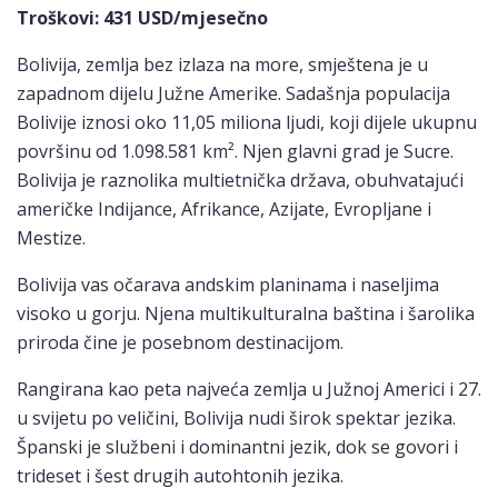
Troškovi
: 431 USD/mjesečno
Bolivija, zemlja bez izlaza na more, smještena je u
zapadnom dijelu Južne Amerike. Sadašnja populacija
Bolivije iznosi oko 11,05 miliona ljudi, koji dijele ukupnu
površinu od 1.098.581 km². Njen glavni grad je Sucre.
Bolivija je raznolika multietnička država, obuhvatajući
američke Indijance, Afrikance, Azijate, Evropljane i
Mestize.
Bolivija vas očarava andskim planinama i naseljima
visoko u gorju. Njena multikulturalna baština i šarolika
priroda čine je posebnom destinacijom.
Rangirana kao peta najveća zemlja u Južnoj Americi i 27.
u svijetu po veličini, Bolivija nudi širok spektar jezika.
Španski je službeni i dominantni jezik, dok se govori i
trideset i šest drugih autohtonih jezika.