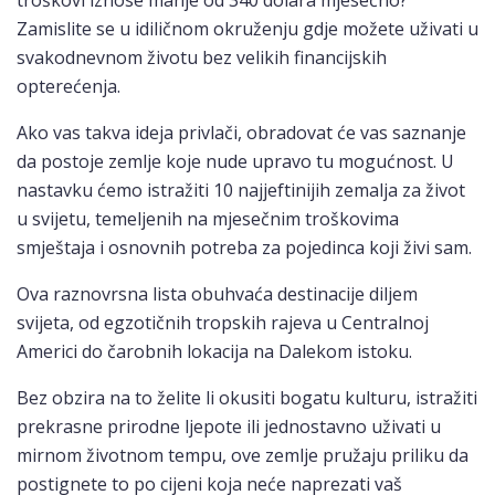
troškovi iznose manje od 340 dolara mjesečno?
Zamislite se u idiličnom okruženju gdje možete uživati u
svakodnevnom životu bez velikih financijskih
opterećenja.
Ako vas takva ideja privlači, obradovat će vas saznanje
da postoje zemlje koje nude upravo tu mogućnost. U
nastavku ćemo istražiti 10 najjeftinijih zemalja za život
u svijetu, temeljenih na mjesečnim troškovima
smještaja i osnovnih potreba za pojedinca koji živi sam.
Ova raznovrsna lista obuhvaća destinacije diljem
svijeta, od egzotičnih tropskih rajeva u Centralnoj
Americi do čarobnih lokacija na Dalekom istoku.
Bez obzira na to želite li okusiti bogatu kulturu, istražiti
prekrasne prirodne ljepote ili jednostavno uživati u
mirnom životnom tempu, ove zemlje pružaju priliku da
postignete to po cijeni koja neće naprezati vaš