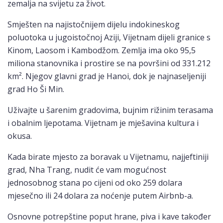
zemalja na svijetu za život.
Smješten na najistočnijem dijelu indokineskog
poluotoka u jugoistočnoj Aziji, Vijetnam dijeli granice s
Kinom, Laosom i Kambodžom. Zemlja ima oko 95,5
miliona stanovnika i prostire se na površini od 331.212
km². Njegov glavni grad je Hanoi, dok je najnaseljeniji
grad Ho Ši Min.
Uživajte u šarenim gradovima, bujnim rižinim terasama
i obalnim ljepotama. Vijetnam je mješavina kultura i
okusa.
Kada birate mjesto za boravak u Vijetnamu, najjeftiniji
grad, Nha Trang, nudit će vam mogućnost
jednosobnog stana po cijeni od oko 259 dolara
mjesečno ili 24 dolara za noćenje putem Airbnb-a.
Osnovne potrepštine poput hrane, piva i kave također