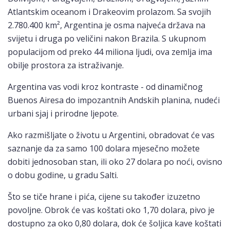
Atlantskim oceanom i Drakeovim prolazom. Sa svojih
2.780.400 km², Argentina je osma najveća država na
svijetu i druga po veličini nakon Brazila. S ukupnom
populacijom od preko 44 miliona ljudi, ova zemlja ima
obilje prostora za istraživanje.
Argentina vas vodi kroz kontraste - od dinamičnog
Buenos Airesa do impozantnih Andskih planina, nudeći
urbani sjaj i prirodne ljepote.
Ako razmišljate o životu u Argentini, obradovat će vas
saznanje da za samo 100 dolara mjesečno možete
dobiti jednosoban stan, ili oko 27 dolara po noći, ovisno
o dobu godine, u gradu Salti.
Što se tiče hrane i pića, cijene su također izuzetno
povoljne. Obrok će vas koštati oko 1,70 dolara, pivo je
dostupno za oko 0,80 dolara, dok će šoljica kave koštati