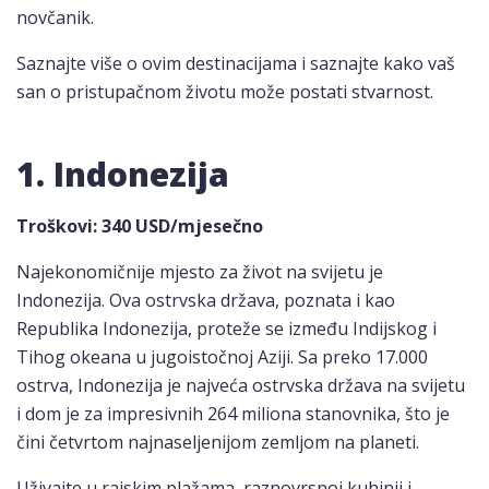
novčanik.
Saznajte više o ovim destinacijama i saznajte kako vaš
san o pristupačnom životu može postati stvarnost.
1. Indonezija
Troškovi
: 340 USD/mjesečno
Najekonomičnije mjesto za život na svijetu je
Indonezija. Ova ostrvska država, poznata i kao
Republika Indonezija, proteže se između Indijskog i
Tihog okeana u jugoistočnoj Aziji. Sa preko 17.000
ostrva, Indonezija je najveća ostrvska država na svijetu
i dom je za impresivnih 264 miliona stanovnika, što je
čini četvrtom najnaseljenijom zemljom na planeti.
Uživajte u rajskim plažama, raznovrsnoj kuhinji i