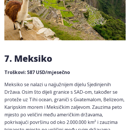
7. Meksiko
Troškovi
: 587 USD/mjesečno
Meksiko se nalazi u najjužnijem dijelu Sjedinjenih
Država. Osim što dijeli granice s SAD-om, također se
proteže uz Tihi ocean, graniči s Gvatemalom, Belizeom,
Karipskim morem i Meksičkim zaljevom. Zauzima peto
mjesto po veličini među američkim državama,
pokrivajući površinu od oko 2.000.000 km² i zauzima
trinaesto mjesto po veličini među svim državama.