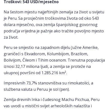
Troškovi
: 543 USD/mjesečno
Na šestom mjestu najjeftinijih zemalja za život u svijetu
je Peru. Sa prosječnim troškovima života od oko 543
dolara mjesečno, ova zemlja španjolskog govornog
područja vrijedna je pažnje ako tražite povoljno mjesto
za život.
Peru se smjestio na zapadnom dijelu Južne Amerike,
graničeći s Ekvadorom, Kolumbijom, Brazilom,
Bolivijom, Čileom i Tihim oceanom. Trenutna populacija
iznosi 32,17 miliona ljudi, a zemlja se proteže na
ukupnoj površini od 1.285.216 km².
Impresivnih 73,7% stanovništva su rimokatolici, a
službena valuta u Peruu je sol (pen).
Zemlja drevnih Inka i čudesnog Machu Picchua, Peru
vas uvodi u mistični svijet arheoloških nalazišta i