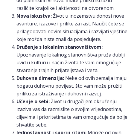
do planinskih vrhova. Imate priliku istražiti
različite krajolike i aktivnosti na otvorenom.
Nova iskustva:
Život u inozemstvu donosi nove
avanture, izazove i prilike za rast. Naučit ćete se
prilagođavati novim situacijama i razvijati vještine
koje možda niste znali da posjedujete.
Druženje s lokalnim stanovništvom:
Upoznavanje lokalnog stanovništva pruža dublji
uvid u kulturu i način života te vam omogućuje
stvaranje trajnih prijateljstava i veza.
Duhovna dimenzija:
Neke od ovih zemalja imaju
bogatu duhovnu povijest, što vam može pružiti
priliku za istraživanje i duhovni razvoj.
Učenje o sebi:
Život u drugačijem okruženju
izaziva vas da razmislite o svojim vrijednostima,
ciljevima i prioritetima te vam omogućuje da bolje
shvatite sebe.
Jednostavnost i sporiji ritam:
Mnoge od ovih