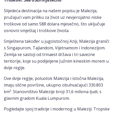
Troškovi
: 588 USD/mjesečno
Slijedeća destinacija na našem popisu je Malezija,
pružajući vam priliku za život uz nevjerojatno niske
troškove od samo 588 dolara mjesečno, što uključuje
osnovni smještaj i troškove života.
Smještena također u jugoistočnoj Aziji, Malezija graniči
s Singapurom, Tajlandom, Vijetnamom i Indonezijom.
Zemlja se sastoji od trinaest država i tri savezne
teritorije, koje su podijeljene Južnim kineskim morem u
dvije regije.
Ove dvije regije, poluotok Malezija i istočna Malezija,
imaju slične površine, ukupno obuhvaćajući 330.803
km². Stanovništvo Malezije broji 31,6 miliona ljudi, s
glavnim gradom Kuala Lumpurom.
Pogledajte spoj tradicije i modernog u Maleziji. Tropske