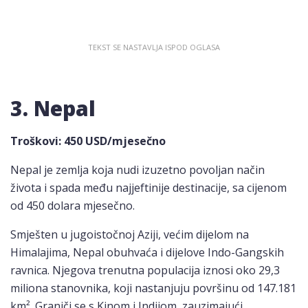
3. Nepal
Troškovi
: 450 USD/mjesečno
Nepal je zemlja koja nudi izuzetno povoljan način
života i spada među najjeftinije destinacije, sa cijenom
od 450 dolara mjesečno.
Smješten u jugoistočnoj Aziji, većim dijelom na
Himalajima, Nepal obuhvaća i dijelove Indo-Gangskih
ravnica. Njegova trenutna populacija iznosi oko 29,3
miliona stanovnika, koji nastanjuju površinu od 147.181
km². Graniči se s Kinom i Indijom, zauzimajući