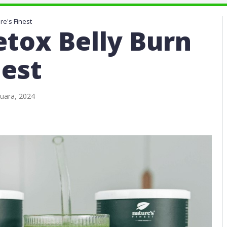
re's Finest
etox Belly Burn
nest
uara, 2024