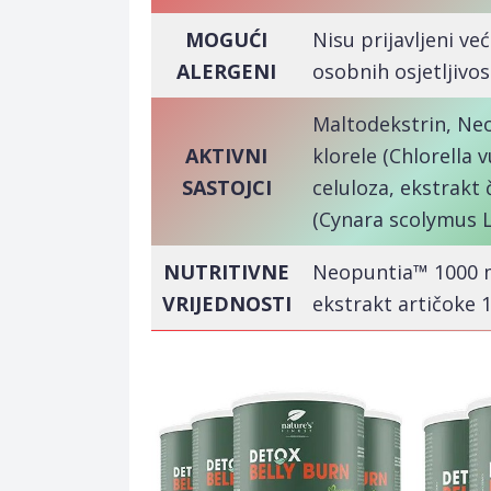
MOGUĆI
Nisu prijavljeni već
ALERGENI
osobnih osjetljivost
Maltodekstrin, Neo
AKTIVNI
klorele (Chlorella 
SASTOJCI
celuloza, ekstrakt 
(Cynara scolymus L.)
NUTRITIVNE
Neopuntia™ 1000 mg
VRIJEDNOSTI
ekstrakt artičoke 