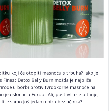
pitku koji će otopiti masnoću s trbuha? Iako je
s Finest Detox Belly Burn možda je najbliže
rirode u borbi protiv tvrdokorne masnoće na
 je oslonac u Europi. Ali, postavlja se pitanje,
 ili je samo još jedan u nizu bez učinka?