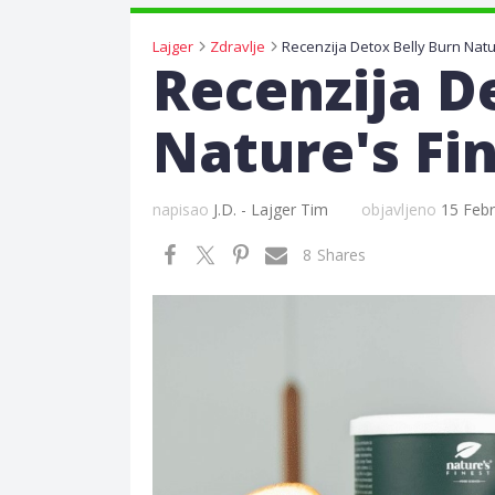
Lajger
Zdravlje
Recenzija Detox Belly Burn Natu
Recenzija D
Nature's Fi
napisao
J.D. - Lajger Tim
objavljeno
15 Febr
8
Shares