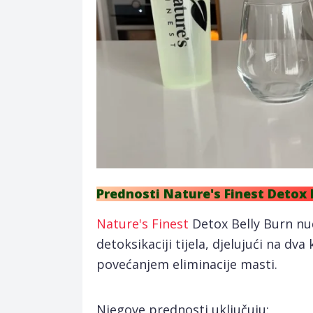
Prednosti Nature's Finest Detox 
Nature's Finest
Detox Belly Burn nu
detoksikaciji tijela, djelujući na dva
povećanjem eliminacije masti.
Njegove prednosti uključuju: