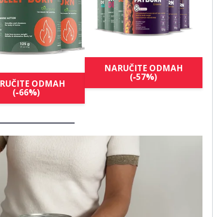
NARUČITE ODMAH
(
-
57
%
)
RUČITE ODMAH
(
-
66
%
)