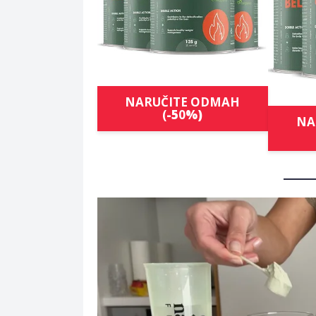
NARUČITE ODMAH
(
-5
0
%)
NA