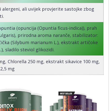
i alergeni, ali uvijek provjerite sastojke zbog
i.
puntia (opuncija (Opuntia ficus-indica)), prah
vulgaris), prirodna aroma naranče, stabilizator:
čička (Silybum marianum L.), ekstrakt artičoke
, sladilo steviol glikozidi.
, Chlorella 250 mg, ekstrakt sikavice 100 mg,
12,5 mg