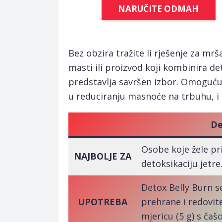
NARUČITE ODMAH
Bez obzira tražite li rješenje za mrš
masti ili proizvod koji kombinira de
predstavlja savršen izbor. Omoguću
u reduciranju masnoće na trbuhu, i 
De
Osobe koje žele pr
NAJBOLJE ZA
detoksikaciju jetre
Detox Belly Burn s
UPOTREBA
prehrane i redovit
mjericu (5 g) s čaš