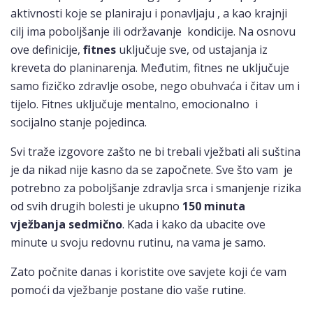
aktivnosti koje se planiraju i ponavljaju , a kao krajnji
cilj ima poboljšanje ili održavanje kondicije. Na osnovu
ove definicije,
fitnes
uključuje sve, od ustajanja iz
kreveta do planinarenja.
Međutim, fitnes ne uključuje
samo fizičko zdravlje osobe, nego obuhvaća i čitav um i
tijelo.
Fitnes uključuje mentalno, emocionalno i
socijalno stanje pojedinca.
Svi traže izgovore zašto ne bi trebali vježbati ali suština
je da nikad nije kasno da se započnete. Sve što vam je
potrebno za poboljšanje zdravlja srca i smanjenje rizika
od svih drugih bolesti je ukupno
150 minuta
vježbanja sedmično
. Kada i kako da ubacite ove
minute u svoju redovnu rutinu, na vama je samo.
Zato počnite danas i koristite ove savjete koji će vam
pomoći da vježbanje postane dio vaše rutine.