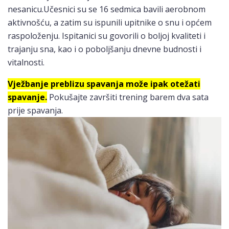
nesanicu.Učesnici su se 16 sedmica bavili aerobnom
aktivnošću, a zatim su ispunili upitnike o snu i općem
raspoloženju. Ispitanici su govorili o boljoj kvaliteti i
trajanju sna, kao i o poboljšanju dnevne budnosti i
vitalnosti.
Vježbanje preblizu spavanja može ipak otežati
spavanje.
Pokušajte završiti trening barem dva sata
prije spavanja.