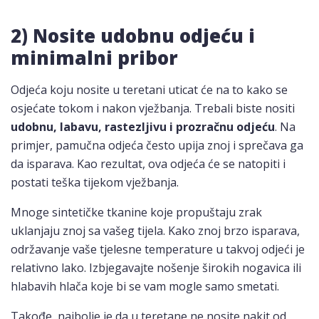
2) Nosite udobnu odjeću i
minimalni pribor
Odjeća koju nosite u teretani uticat će na to kako se
osjećate tokom i nakon vježbanja. Trebali biste nositi
udobnu, labavu, rastezljivu i prozračnu odjeću
. Na
primjer, pamučna odjeća često upija znoj i sprečava ga
da isparava. Kao rezultat, ova odjeća će se natopiti i
postati teška tijekom vježbanja.
Mnoge sintetičke tkanine koje propuštaju zrak
uklanjaju znoj sa vašeg tijela. Kako znoj brzo isparava,
održavanje vaše tjelesne temperature u takvoj odjeći je
relativno lako. Izbjegavajte nošenje širokih nogavica ili
hlabavih hlača koje bi se vam mogle samo smetati.
Takođe, najbolje je da u teretane ne nosite nakit od