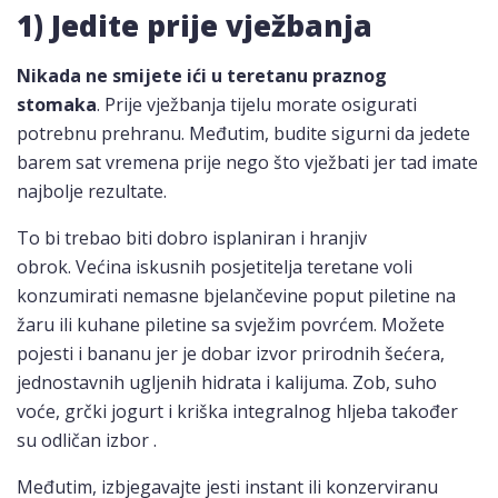
1) Jedite prije vježbanja
Nikada ne smijete ići u teretanu praznog
stomaka
. Prije vježbanja tijelu morate osigurati
potrebnu prehranu. Međutim, budite sigurni da jedete
barem sat vremena prije nego što vježbati jer tad imate
najbolje rezultate.
To bi trebao biti dobro isplaniran i hranjiv
obrok. Većina iskusnih posjetitelja teretane voli
konzumirati nemasne bjelančevine poput piletine na
žaru ili kuhane piletine sa svježim povrćem. Možete
pojesti i bananu jer je dobar izvor prirodnih šećera,
jednostavnih ugljenih hidrata i kalijuma. Zob, suho
voće, grčki jogurt i kriška integralnog hljeba također
su odličan izbor .
Međutim, izbjegavajte jesti instant ili konzerviranu