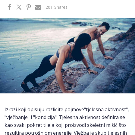
201
Shares
Izrazi koji opisuju različite pojmove"tjelesna aktivnost",
"vježbanje" i "kondicija". Tjelesna aktivnost definira se
kao svaki pokret tijela koji proizvodi skeletni mišić što
rezultira potrošnjom energije. Vježba je skup tjelesnih