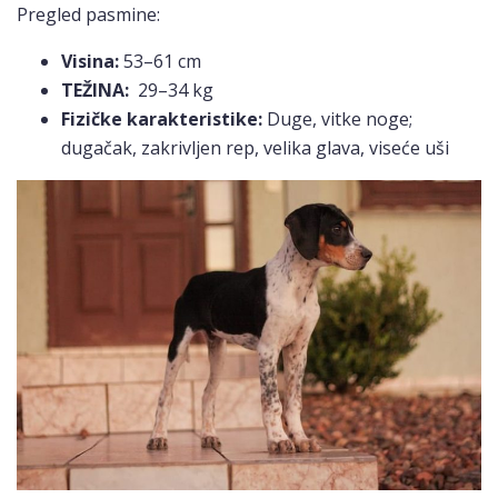
Pregled pasmine:
Visina:
53–61 cm
TEŽINA:
29–34 kg
Fizičke karakteristike:
Duge, vitke noge;
dugačak, zakrivljen rep, velika glava, viseće uši