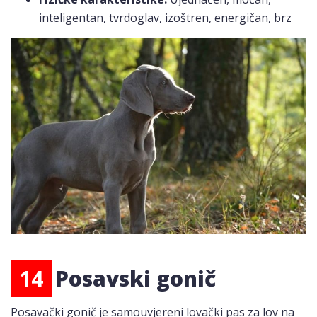
inteligentan, tvrdoglav, izoštren, energičan, brz
14
Posavski gonič
Posavački gonič je samouvjereni lovački pas za lov na