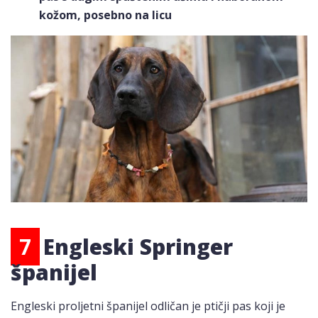
kožom, posebno na licu
7
Engleski Springer
španijel
Engleski proljetni španijel odličan je ptičji pas koji je