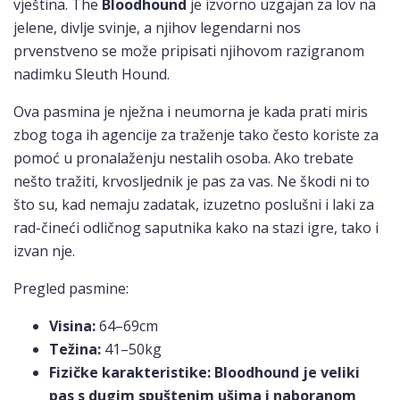
vještina. The
Bloodhound
je izvorno uzgajan za lov na
jelene, divlje svinje, a njihov legendarni nos
prvenstveno se može pripisati njihovom razigranom
nadimku Sleuth Hound.
Ova pasmina je nježna i neumorna je kada prati miris
zbog toga ih agencije za traženje tako često koriste za
pomoć u pronalaženju nestalih osoba. Ako trebate
nešto tražiti, krvosljednik je pas za vas. Ne škodi ni to
što su, kad nemaju zadatak, izuzetno poslušni i laki za
rad-čineći odličnog saputnika kako na stazi igre, tako i
izvan nje.
Pregled pasmine:
Visina:
64–69cm
Težina:
41–50kg
Fizičke karakteristike:
Bloodhound je veliki
pas s dugim spuštenim ušima i naboranom