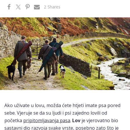
2
Shares
Ako uživate u lovu, možda ćete htjeti imate psa pored
sebe. Vjeruje se da su ljudi i psi zajedno lovili od
početka
pripitomljavanja pasa
.
Lov
je vjerovatno bio
sastavni dio razvoja svake vrste, posebno zato što je