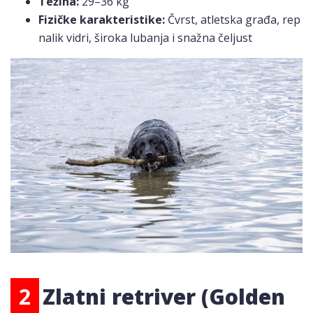
Težina:
29–36 kg
Fizičke karakteristike:
Čvrst, atletska građa, rep
nalik vidri, široka lubanja i snažna čeljust
2
Zlatni retriver (Golden