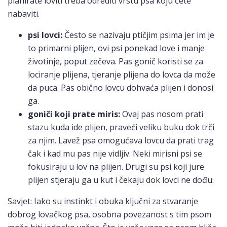
planirate loviti treba odrediti vrstu psa koju ćete
nabaviti.
psi lovci:
Često se nazivaju ptičjim psima jer im je
to primarni plijen, ovi psi ponekad love i manje
životinje, poput zečeva. Pas gonič koristi se za
lociranje plijena, tjeranje plijena do lovca da može
da puca. Pas obično lovcu dohvaća plijen i donosi
ga.
goniči koji prate miris:
Ovaj pas nosom prati
stazu kuda ide plijen, praveći veliku buku dok trči
za njim. Lavež psa omogućava lovcu da prati trag
čak i kad mu pas nije vidljiv. Neki mirisni psi se
fokusiraju u lov na plijen. Drugi su psi koji jure
plijen stjeraju ga u kut i čekaju dok lovci ne dođu.
Savjet: Iako su instinkt i obuka ključni za stvaranje
dobrog lovačkog psa, osobna povezanost s tim psom