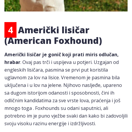
4
Američki lisičar
(American Foxhound)
Američki lisičar je gonič koji prati miris odlučan,
hrabar
. Ovaj pas trči i uspijeva u potjeri. Uzgajan od
engleskih lisičara, pasmina se prvi put koristila
uglavnom za lov na lisice. Vremenom je pasmina bila
uključena i u lov na jelene. Njihovo nasljeđe, upareno
sa dugom istorijom odanosti i sposobnosti, čini ih
odličnim kandidatima za sve vrste lova, praćenja i još
mnogo toga . Foxhounds su odani saputnici, ali
potrebno im je puno vježbe svaki dan kako bi zadovoljili
svoju visoku razinu energije i izdržljivosti.