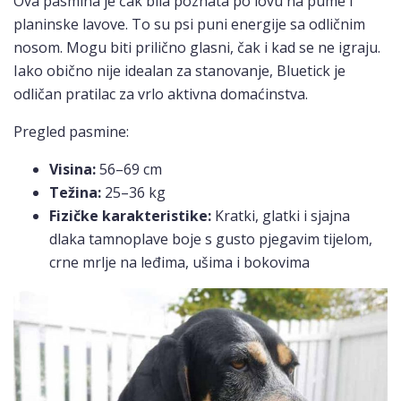
Ova pasmina je čak bila poznata po lovu na pume i
planinske lavove. To su psi puni energije sa odličnim
nosom. Mogu biti prilično glasni, čak i kad se ne igraju.
Iako obično nije idealan za stanovanje, Bluetick je
odličan pratilac za vrlo aktivna domaćinstva.
Pregled pasmine:
Visina:
56–69 cm
Težina:
25–36 kg
Fizičke karakteristike:
Kratki, glatki i sjajna
dlaka tamnoplave boje s gusto pjegavim tijelom,
crne mrlje na leđima, ušima i bokovima