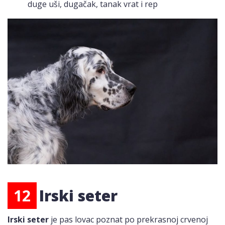
duge uši, dugačak, tanak vrat i rep
12
Irski seter
Irski seter
je pas lovac poznat po prekrasnoj crvenoj