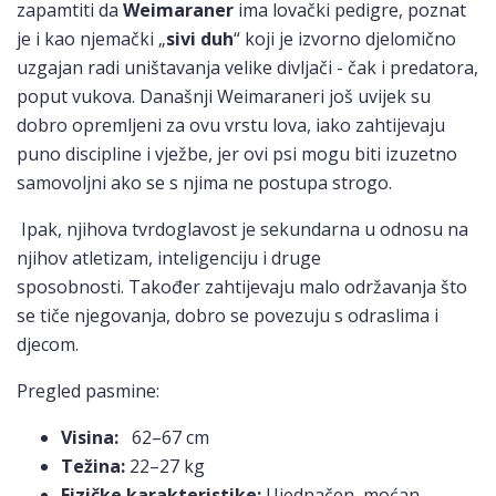
zapamtiti da
Weimaraner
ima lovački pedigre, poznat
je i kao njemački „
sivi duh
“ koji je izvorno djelomično
uzgajan radi uništavanja velike divljači - čak i predatora,
poput vukova. Današnji Weimaraneri još uvijek su
dobro opremljeni za ovu vrstu lova, iako zahtijevaju
puno discipline i vježbe, jer ovi psi mogu biti izuzetno
samovoljni ako se s njima ne postupa strogo.
Ipak, njihova tvrdoglavost je sekundarna u odnosu na
njihov atletizam, inteligenciju i druge
sposobnosti. Također zahtijevaju malo održavanja što
se tiče njegovanja, dobro se povezuju s odraslima i
djecom.
Pregled pasmine:
Visina:
62–67 cm
Težina:
22–27 kg
Fizičke karakteristike:
Ujednačen, moćan,