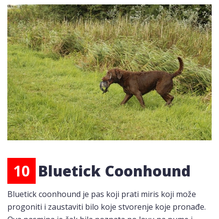
10
Bluetick Coonhound
Bluetick coonhound je pas koji prati miris koji može
progoniti i zaustaviti bilo koje stvorenje koje pronađe.