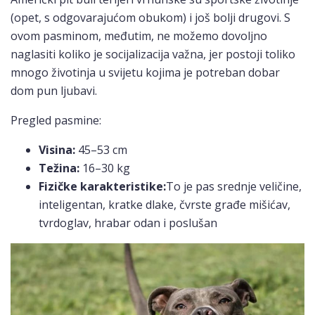
(opet, s odgovarajućom obukom) i još bolji drugovi. S
ovom pasminom, međutim, ne možemo dovoljno
naglasiti koliko je socijalizacija važna, jer postoji toliko
mnogo životinja u svijetu kojima je potreban dobar
dom pun ljubavi.
Pregled pasmine:
Visina:
45–53 cm
Težina:
16–30 kg
Fizičke karakteristike:
To je pas srednje veličine,
inteligentan, kratke dlake, čvrste građe mišićav,
tvrdoglav, hrabar odan i poslušan