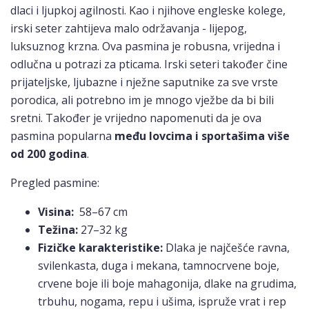
dlaci i ljupkoj agilnosti. Kao i njihove engleske kolege,
irski seter zahtijeva malo održavanja - lijepog,
luksuznog krzna. Ova pasmina je robusna, vrijedna i
odlučna u potrazi za pticama. Irski seteri također čine
prijateljske, ljubazne i nježne saputnike za sve vrste
porodica, ali potrebno im je mnogo vježbe da bi bili
sretni. Također je vrijedno napomenuti da je ova
pasmina popularna
među lovcima i sportašima više
od 200 godina
.
Pregled pasmine:
Visina:
58–67 cm
Težina:
27–32 kg
Fizičke karakteristike:
Dlaka je najčešće ravna,
svilenkasta, duga i mekana, tamnocrvene boje,
crvene boje ili boje mahagonija, dlake na grudima,
trbuhu, nogama, repu i ušima, ispruže vrat i rep