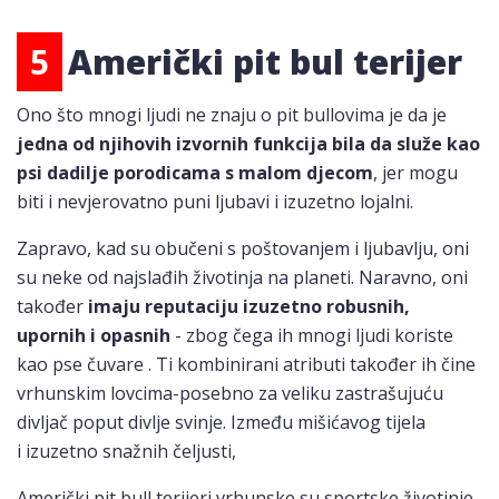
5
Američki pit bul terijer
Ono što mnogi ljudi ne znaju o pit bullovima je da je
jedna od njihovih izvornih funkcija bila da služe kao
psi dadilje porodicama s malom djecom
, jer mogu
biti i nevjerovatno puni ljubavi i izuzetno lojalni.
Zapravo, kad su obučeni s poštovanjem i ljubavlju, oni
su neke od najslađih životinja na planeti. Naravno, oni
također
imaju reputaciju izuzetno robusnih,
upornih i opasnih
- zbog čega ih mnogi ljudi koriste
kao pse čuvare . Ti kombinirani atributi također ih čine
vrhunskim lovcima-posebno za veliku zastrašujuću
divljač poput divlje svinje. Između mišićavog tijela
i izuzetno snažnih čeljusti,
Američki pit bull terijeri vrhunske su sportske životinje