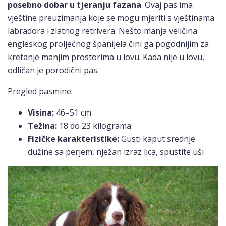
posebno dobar u tjeranju fazana
. Ovaj pas ima
vještine preuzimanja koje se mogu mjeriti s vještinama
labradora i zlatnog retrivera. Nešto manja veličina
engleskog proljećnog španijela čini ga pogodnijim za
kretanje manjim prostorima u lovu. Kada nije u lovu,
odličan je porodični pas.
Pregled pasmine:
Visina:
46–51 cm
Težina:
18 do 23 kilograma
Fizičke karakteristike:
Gusti kaput srednje
dužine sa perjem, nježan izraz lica, spustite uši