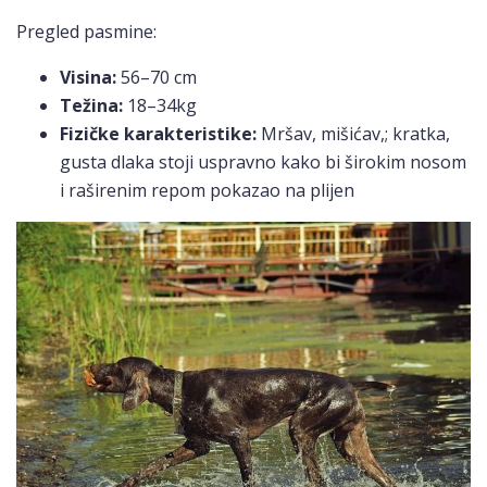
Pregled pasmine:
Visina:
56–70 cm
Težina:
18–34kg
Fizičke karakteristike:
Mršav, mišićav,; kratka,
gusta dlaka stoji uspravno kako bi širokim nosom
i raširenim repom pokazao na plijen