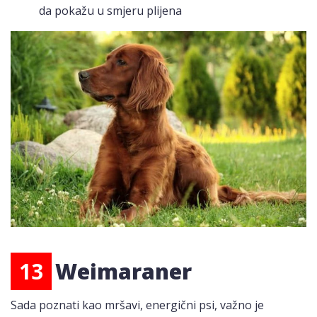
da pokažu u smjeru plijena
13
Weimaraner
Sada poznati kao mršavi, energični psi, važno je