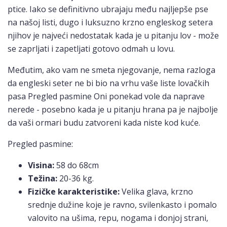
ptice. Iako se definitivno ubrajaju među najljepše pse
na našoj listi, dugo i luksuzno krzno engleskog setera
njihov je najveći nedostatak kada je u pitanju lov - može
se zaprljati i zapetljati gotovo odmah u lovu.
Međutim, ako vam ne smeta njegovanje, nema razloga
da engleski seter ne bi bio na vrhu vaše liste lovačkih
pasa Pregled pasmine Oni ponekad vole da naprave
nerede - posebno kada je u pitanju hrana pa je najbolje
da vaši ormari budu zatvoreni kada niste kod kuće.
Pregled pasmine:
Visina:
58 do 68cm
Težina:
20-36 kg.
Fizičke karakteristike:
Velika glava, krzno
srednje dužine koje je ravno, svilenkasto i pomalo
valovito na ušima, repu, nogama i donjoj strani,