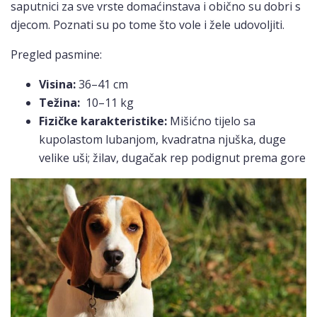
saputnici za sve vrste domaćinstava i obično su dobri s
djecom. Poznati su po tome što vole i žele udovoljiti.
Pregled pasmine:
Visina:
36–41 cm
Težina:
10–11 kg
Fizičke karakteristike:
Mišićno tijelo sa
kupolastom lubanjom, kvadratna njuška, duge
velike uši; žilav, dugačak rep podignut prema gore