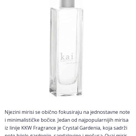
Njezini mirisi se obično fokusiraju na jednostavne note
i minimalističke bočice. Jedan od najpopularnijih mirisa
iz linije KKW Fragrance je Crystal Gardenia, koja sadrži
note bijele gardenije, sandalovine i mošusa. Ovaj miris