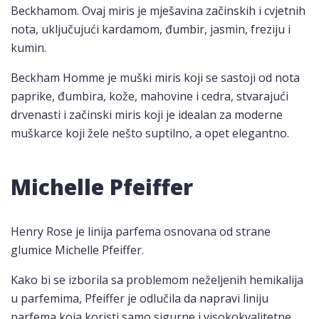
Beckhamom. Ovaj miris je mješavina začinskih i cvjetnih
nota, uključujući kardamom, đumbir, jasmin, freziju i
kumin.
Beckham Homme je muški miris koji se sastoji od nota
paprike, đumbira, kože, mahovine i cedra, stvarajući
drvenasti i začinski miris koji je idealan za moderne
muškarce koji žele nešto suptilno, a opet elegantno.
Michelle Pfeiffer
Henry Rose je linija parfema osnovana od strane
glumice Michelle Pfeiffer.
Kako bi se izborila sa problemom neželjenih hemikalija
u parfemima, Pfeiffer je odlučila da napravi liniju
parfema koja koristi samo sigurne i visokokvalitetne