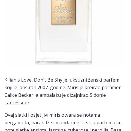
Kilian's Love, Don't Be Shy je luksuzni ženski parfem
koji je lansiran 2007. godine. Miris je kreirao parfimer
Calice Becker, a ambalažu je dizajnirao Sidonie
Lancesseur.
Ovaj slatki i osjetljivi miris otvara se notama
bergamota, narandže i mandarine. U srcu parfema su
note slatke apsinta, jasmina, tuberoze i nerolija. Baza