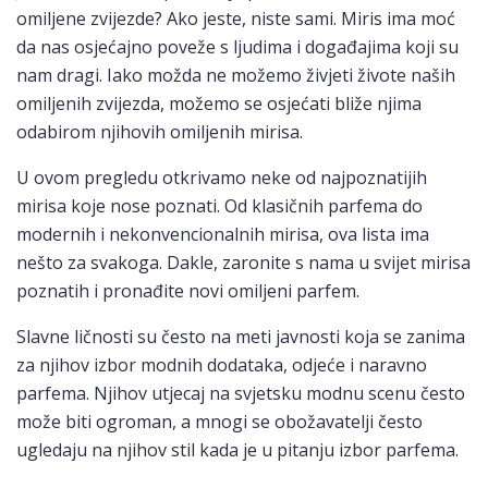
omiljene zvijezde? Ako jeste, niste sami. Miris ima moć
da nas osjećajno poveže s ljudima i događajima koji su
nam dragi. Iako možda ne možemo živjeti živote naših
omiljenih zvijezda, možemo se osjećati bliže njima
odabirom njihovih omiljenih mirisa.
U ovom pregledu otkrivamo neke od najpoznatijih
mirisa koje nose poznati. Od klasičnih parfema do
modernih i nekonvencionalnih mirisa, ova lista ima
nešto za svakoga. Dakle, zaronite s nama u svijet mirisa
poznatih i pronađite novi omiljeni parfem.
Slavne ličnosti su često na meti javnosti koja se zanima
za njihov izbor modnih dodataka, odjeće i naravno
parfema. Njihov utjecaj na svjetsku modnu scenu često
može biti ogroman, a mnogi se obožavatelji često
ugledaju na njihov stil kada je u pitanju izbor parfema.