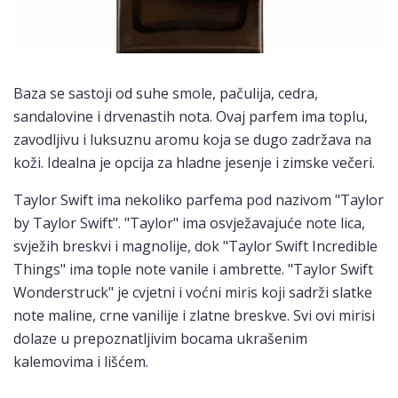
Baza se sastoji od suhe smole, pačulija, cedra,
sandalovine i drvenastih nota. Ovaj parfem ima toplu,
zavodljivu i luksuznu aromu koja se dugo zadržava na
koži. Idealna je opcija za hladne jesenje i zimske večeri.
Taylor Swift ima nekoliko parfema pod nazivom "Taylor
by Taylor Swift". "Taylor" ima osvježavajuće note lica,
svježih breskvi i magnolije, dok "Taylor Swift Incredible
Things" ima tople note vanile i ambrette. "Taylor Swift
Wonderstruck" je cvjetni i voćni miris koji sadrži slatke
note maline, crne vanilije i zlatne breskve. Svi ovi mirisi
dolaze u prepoznatljivim bocama ukrašenim
kalemovima i lišćem.