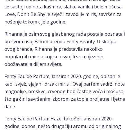
se sastoji od nota kašmira, slatke vanile i bele mošusa.
Love, Don't Be Shy je svjež i zavodljiv miris, savršen za
nošenje tokom cijele godine.
Rihanna je osim svog glazbenog rada postala poznata i
po svom uspješnom brendu Fenty Beauty. U sklopu
ovog brenda, Rihanna je predstavila nekoliko
popularnih mirisa koji su osvojili srca njezinih
obožavatelja diljem svijeta.
Fenty Eau de Parfum, lansiran 2020. godine, opisan je
kao "svjež, sjajan i drzak miris". Ovaj parfem sadrži note
magnolije, breskve, crvenog bobičastog voća i mošusa,
što ga čini savršenim izborom za tople proljetne i ljetne
dane.
Fenty Eau de Parfum Haze, također lansiran 2020.
godine, donosi nešto drugačiju aromu od originalnog