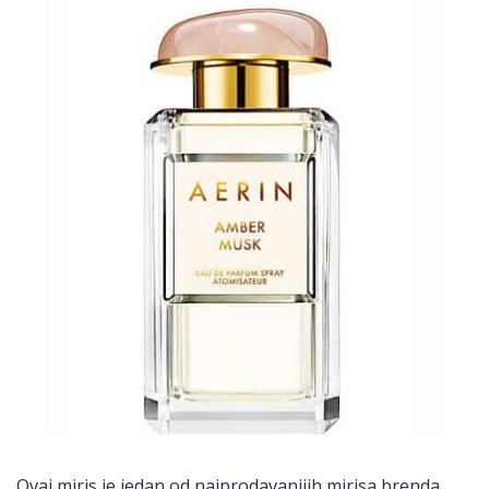
Ovaj miris je jedan od najprodavanijih mirisa brenda