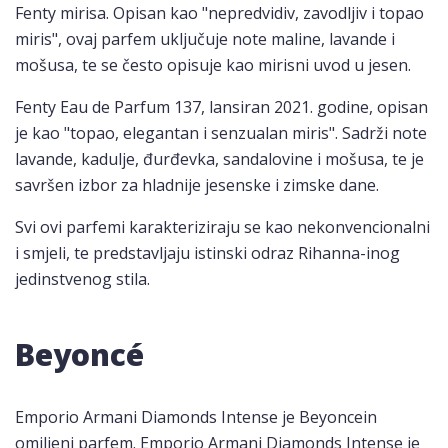
Fenty mirisa. Opisan kao "nepredvidiv, zavodljiv i topao
miris", ovaj parfem uključuje note maline, lavande i
mošusa, te se često opisuje kao mirisni uvod u jesen.
Fenty Eau de Parfum 137, lansiran 2021. godine, opisan
je kao "topao, elegantan i senzualan miris". Sadrži note
lavande, kadulje, đurđevka, sandalovine i mošusa, te je
savršen izbor za hladnije jesenske i zimske dane.
Svi ovi parfemi karakteriziraju se kao nekonvencionalni
i smjeli, te predstavljaju istinski odraz Rihanna-inog
jedinstvenog stila.
Beyoncé
Emporio Armani Diamonds Intense je Beyoncein
omiljeni parfem. Emporio Armani Diamonds Intense je