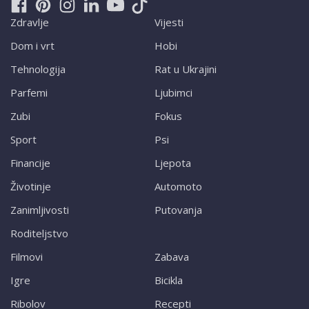
Zdravlje
Vijesti
Dom i vrt
Hobi
Tehnologija
Rat u Ukrajini
Parfemi
Ljubimci
Zubi
Fokus
Sport
Psi
Financije
Ljepota
Životinje
Automoto
Zanimljivosti
Putovanja
Roditeljstvo
Filmovi
Zabava
Igre
Bicikla
Ribolov
Recepti