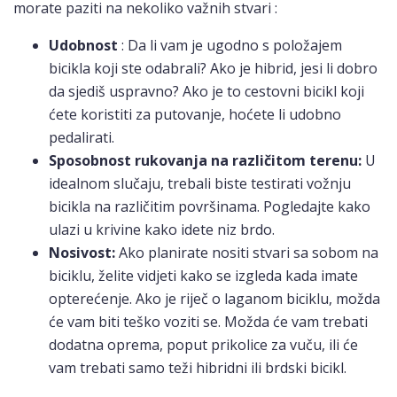
morate paziti na nekoliko važnih stvari :
Udobnost
: Da li vam je ugodno s položajem
bicikla koji ste odabrali? Ako je hibrid, jesi li dobro
da sjediš uspravno? Ako je to cestovni bicikl koji
ćete koristiti za putovanje, hoćete li udobno
pedalirati.
Sposobnost rukovanja na različitom terenu:
U
idealnom slučaju, trebali biste testirati vožnju
bicikla na različitim površinama. Pogledajte kako
ulazi u krivine kako idete niz brdo.
Nosivost:
Ako planirate nositi stvari sa sobom na
biciklu, želite vidjeti kako se izgleda kada imate
opterećenje. Ako je riječ o laganom biciklu, možda
će vam biti teško voziti se. Možda će vam trebati
dodatna oprema, poput prikolice za vuču, ili će
vam trebati samo teži hibridni ili brdski bicikl.