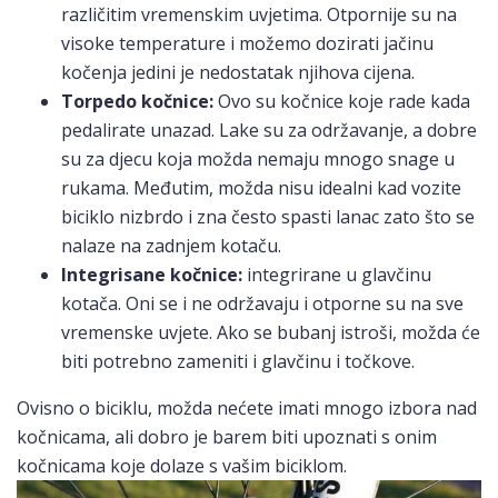
različitim vremenskim uvjetima. Otpornije su na
visoke temperature i možemo dozirati jačinu
kočenja jedini je nedostatak njihova cijena.
Torpedo kočnice:
Ovo su kočnice koje rade kada
pedalirate unazad. Lake su za održavanje, a dobre
su za djecu koja možda nemaju mnogo snage u
rukama. Međutim, možda nisu idealni kad vozite
biciklo nizbrdo i zna često spasti lanac zato što se
nalaze na zadnjem kotaču.
Integrisane kočnice:
integrirane u glavčinu
kotača. Oni se i ne održavaju i otporne su na sve
vremenske uvjete. Ako se bubanj istroši, možda će
biti potrebno zameniti i glavčinu i točkove.
Ovisno o biciklu, možda nećete imati mnogo izbora nad
kočnicama, ali dobro je barem biti upoznati s onim
kočnicama koje dolaze s vašim biciklom.