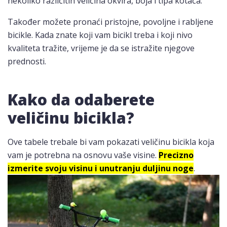
nekoliko različitih veličina okvira, boja i tipa kotača.
Također možete pronaći pristojne, povoljne i rabljene
bicikle. Kada znate koji vam bicikl treba i koji nivo
kvaliteta tražite, vrijeme je da se istražite njegove
prednosti.
Kako da odaberete
veličinu bicikla?
Ove tabele trebale bi vam pokazati veličinu bicikla koja
vam je potrebna na osnovu vaše visine.
Precizno
izmerite svoju visinu i unutranju duljinu noge
.