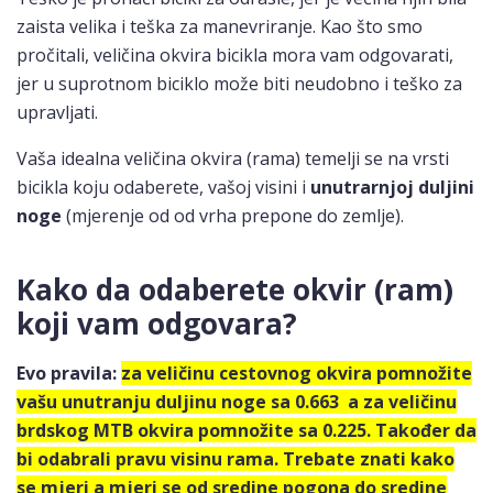
zaista velika i teška za manevriranje. Kao što smo
pročitali, veličina okvira bicikla mora vam odgovarati,
jer u suprotnom biciklo može biti neudobno i teško za
upravljati.
Vaša idealna veličina okvira (rama) temelji se na vrsti
bicikla koju odaberete, vašoj visini i
unutrarnjoj duljini
noge
(mjerenje od od vrha prepone do zemlje).
Kako da odaberete okvir (ram)
koji vam odgovara?
Evo pravila:
za veličinu cestovnog okvira pomnožite
vašu unutranju duljinu noge sa 0.663 a za veličinu
brdskog MTB okvira pomnožite sa 0.225. Također da
bi odabrali pravu visinu rama. Trebate znati kako
se mjeri a mjeri se od sredine pogona do sredine