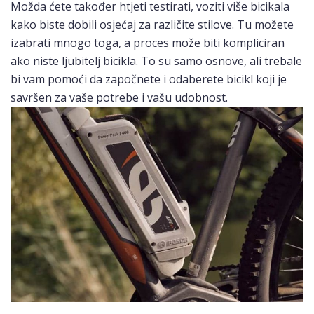
Možda ćete također htjeti testirati, voziti više bicikala
kako biste dobili osjećaj za različite stilove. Tu možete
izabrati mnogo toga, a proces može biti kompliciran
ako niste ljubitelj bicikla. To su samo osnove, ali trebale
bi vam pomoći da započnete i odaberete bicikl koji je
savršen za vaše potrebe i vašu udobnost.