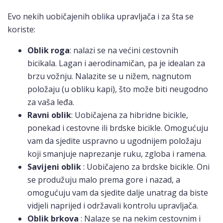
Evo nekih uobičajenih oblika upravljača i za šta se
koriste:
Oblik
roga
: nalazi se na većini cestovnih
bicikala. Lagan i aerodinamičan, pa je idealan za
brzu vožnju. Nalazite se u nižem, nagnutom
položaju (u obliku kapi), što može biti neugodno
za vaša leđa.
Ravni oblik
: Uobičajena za hibridne bicikle,
ponekad i cestovne ili brdske bicikle. Omogućuju
vam da sjedite uspravno u ugodnijem položaju
koji smanjuje naprezanje ruku, zgloba i ramena.
Savijeni oblik
: Uobičajeno za brdske bicikle. Oni
se produžuju malo prema gore i nazad, a
omogućuju vam da sjedite dalje unatrag da biste
vidjeli naprijed i održavali kontrolu upravljača.
Oblik brkova
: Nalaze se na nekim cestovnim i