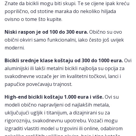
Znate da bicikli mogu biti skupi. Te se cijene ipak kreću
poprilično, od stotine maraka do nekoliko hiljada
ovisno o tome što kupite.
Niski raspon je od 100 do 300 eura.
Obično su ovo
obični okviri samo funkcionalni, iako često još uvijek
moderni.
Bicikli srednje klase koštaju od 300 do 1000 eura.
Ovi
aluminijski ili lakši metalni bicikli najbolja su opcija za
svakodnevne vozače jer im kvalitetni točkovi, lanci i
papučice povećavaju trajnost.
High-end bicikli koštaju 1.000 eura i više.
Ovi su
modeli obično napravljeni od najlakših metala,
uključujući ugljik i titanijum, a dizajnirani su za
rigorozniju, svakodnevnu upotrebu. Vozači mogu
izgraditi vlastiti model u trgovini ili online, odabirom