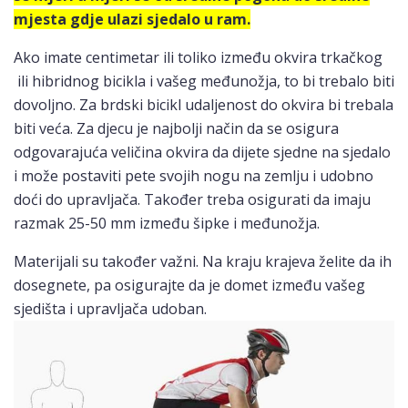
mjesta gdje ulazi sjedalo u ram.
Ako imate centimetar ili toliko između okvira trkačkog
ili hibridnog bicikla i vašeg međunožja, to bi trebalo biti
dovoljno. Za brdski bicikl udaljenost do okvira bi trebala
biti veća. Za djecu je najbolji način da se osigura
odgovarajuća veličina okvira da dijete sjedne na sjedalo
i može postaviti pete svojih nogu na zemlju i udobno
doći do upravljača. Također treba osigurati da imaju
razmak 25-50 mm između šipke i međunožja.
Materijali su također važni. Na kraju krajeva želite da ih
dosegnete, pa osigurajte da je domet između vašeg
sjedišta i upravljača udoban.