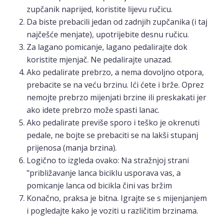
zupčanik naprijed, koristite lijevu ručicu.
Da biste prebacili jedan od zadnjih zupčanika (i taj
najčešće menjate), upotrijebite desnu ručicu.
Za lagano pomicanje, lagano pedalirajte dok
koristite mjenjač. Ne pedalirajte unazad.
Ako pedalirate prebrzo, a nema dovoljno otpora,
prebacite se na veću brzinu. Ići ćete i brže. Oprez
nemojte prebrzo mijenjati brzine ili preskakati jer
ako idete prebrzo može spasti lanac.
Ako pedalirate previše sporo i teško je okrenuti
pedale, ne bojte se prebaciti se na lakši stupanj
prijenosa (manja brzina).
Logično to izgleda ovako: Na stražnjoj strani
"približavanje lanca biciklu usporava vas, a
pomicanje lanca od bicikla čini vas bržim
Konačno, praksa je bitna. Igrajte se s mijenjanjem
i pogledajte kako je voziti u različitim brzinama.