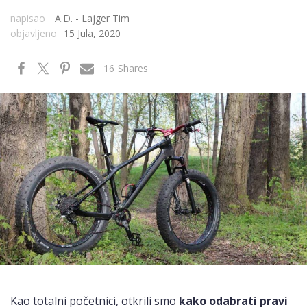
napisao
A.D. - Lajger Tim
objavljeno
15 Jula, 2020
16
Shares
Kao totalni početnici, otkrili smo
kako odabrati pravi