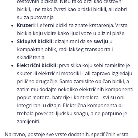
cestovnih bicikala. Nisu tako brzi kao cestovni
bicikli, i ne tako čvrsti kao brdski bicikli, ali dobri
su za putovanja.
Kruzeri
: Ležerni bicikl za znate krstarenja. Vrsta
bicikla koju vidite kako ljudi voze u blizini plaže.
Sklopivi bicikli:
dizajnirani da se
saviju
u
kompaktan oblik, radi lakšeg transporta i
skladištenja.
Električni bicikli:
prva slika koju sebi zamislite je
skuter ili električni motocikl - ali zapravo izgledaju
prilično drugačije. Samo zamislite običan bicikl, a
zatim mu dodajte nekoliko električnih komponenti
poput motora, baterije i kontrolera - svi su oni
integrirani u dizajn. Električna komponenta bi
trebala povećati ljudsku snagu, a ne potpuno je
zamijeniti.
Naravno, postoje sve vrste dodatnih, specifičnih vrsta