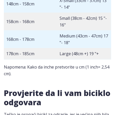
X-Small (33cm - 37cm) 13
148cm - 158cm
"- 14"
Small (38cm - 42cm) 15 "-
158cm - 168cm
16"
Medium (43cm - 47cm) 17
168cm - 178cm
"- 18"
178cm - 185cm
Large (48cm +) 19 "+
Napomena: Kako da inche pretvorite u cm (1 inch= 2,54
cm).
Provjerite da li vam biciklo
odgovara
Teško je pronaći bicikl za odrasle, jer je većina njih bila