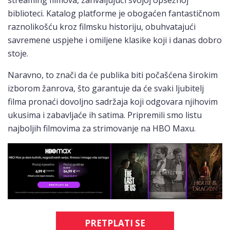
streaming filmova, zahvaljujući svojoj opsežnoj
biblioteci. Katalog platforme je obogaćen fantastičnom
raznolikošću kroz filmsku historiju, obuhvatajući
savremene uspjehe i omiljene klasike koji i danas dobro
stoje.
Naravno, to znači da će publika biti počašćena širokim
izborom žanrova, što garantuje da će svaki ljubitelj
filma pronaći dovoljno sadržaja koji odgovara njihovim
ukusima i zabavljaće ih satima. Pripremili smo listu
najboljih filmovima za strimovanje na HBO Maxu.
PRETPLATI SE