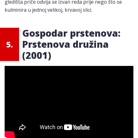
gledišta priče odvija se izvan reda prije nego što se
kulminira u jednoj velikoj, krvavoj slici.
Gospodar prstenova:
Prstenova družina
5.
(2001)