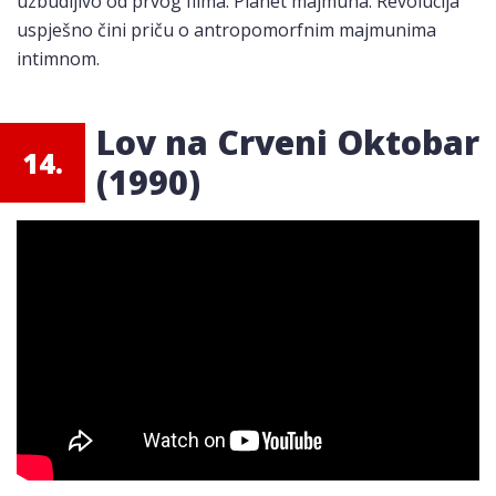
uzbudljivo od prvog filma. Planet majmuna: Revolucija
uspješno čini priču o antropomorfnim majmunima
intimnom.
Lov na Crveni Oktobar
14.
(1990)