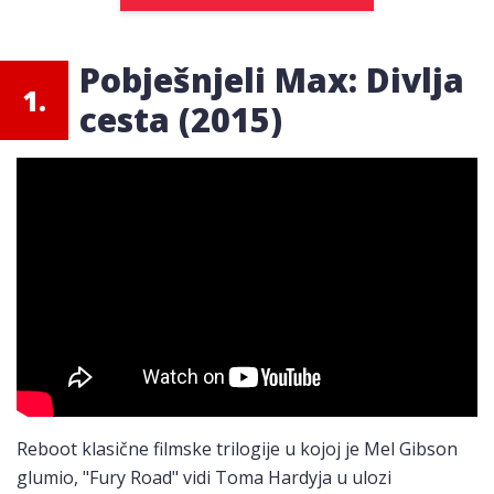
Pobješnjeli Max: Divlja
1.
cesta (2015)
Reboot klasične filmske trilogije u kojoj je Mel Gibson
glumio, "Fury Road" vidi Toma Hardyja u ulozi