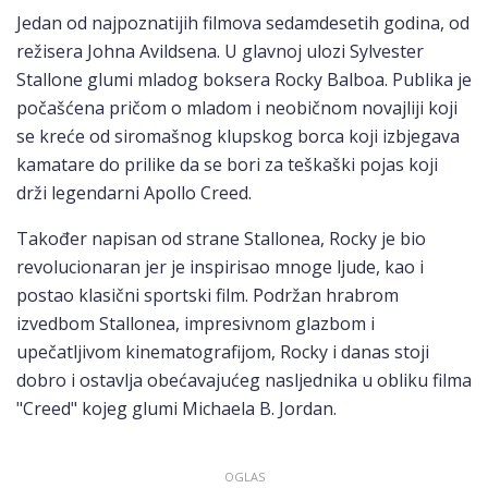
Jedan od najpoznatijih filmova sedamdesetih godina, od
režisera Johna Avildsena. U glavnoj ulozi Sylvester
Stallone glumi mladog boksera Rocky Balboa. Publika je
počašćena pričom o mladom i neobičnom novajliji koji
se kreće od siromašnog klupskog borca koji izbjegava
kamatare do prilike da se bori za teškaški pojas koji
drži legendarni Apollo Creed.
Također napisan od strane Stallonea, Rocky je bio
revolucionaran jer je inspirisao mnoge ljude, kao i
postao klasični sportski film. Podržan hrabrom
izvedbom Stallonea, impresivnom glazbom i
upečatljivom kinematografijom, Rocky i danas stoji
dobro i ostavlja obećavajućeg nasljednika u obliku filma
"Creed" kojeg glumi Michaela B. Jordan.