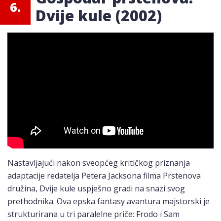
6.
Dvije kule (2002)
Nastavljajući nakon sveopćeg kritičkog priznanja
adaptacije redatelja Petera Jacksona filma Prstenova
družina, Dvije kule uspješno gradi na snazi svog
prethodnika. Ova epska fantasy avantura majstorski je
strukturirana u tri paralelne priče: Frodo i Sam