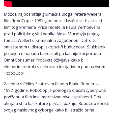
Možda najpoznatija glumačka uloga Petera Wellera,
film RoboCop iz 1987. godine je klasični sci-fi akcijski
film tog vremena. Priča redatelja Paula Verhoevena
prati policijskog službenika Alexa Murphyja (kojeg
tumači Weller) u kriminalno zagađenom Detroitu
smještenom u distopijskoj sci-fi budućnosti. Službenik
je ubijen u napadu bande, ali ga kasnije korporacija
Omni Consumer Products oživljava kako bi
eksperimentirala s njihovom inicijativom pod nazivom
"RoboCop".
Zajedno s Ridley Scottovim filmom Blade Runner iz
1982. godine, RoboCop je pomogao ojačati cyberpunk
podžanr, a film ima impresivan nivo suptilnosti. Dok
akcija u stilu karikature privlači pažnju, RoboCop koristi
svojeg naslovnog cyborga kako bi istražio teme