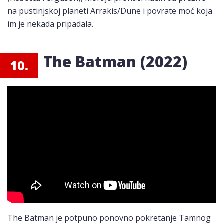
na pustinjskoj planeti Arrakis/Dune i povrate moć koja
im je nekada pripadala.
The Batman (2022)
10.
The Batman je potpuno ponovno pokretanje Tamnog