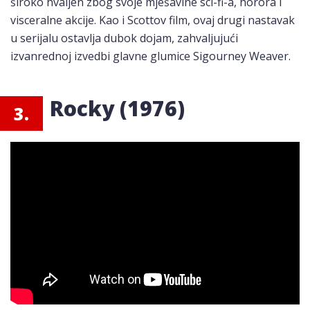
široko hvaljen zbog svoje mješavine sci-fi-a, horora i
visceralne akcije. Kao i Scottov film, ovaj drugi nastavak
u serijalu ostavlja dubok dojam, zahvaljujući
izvanrednoj izvedbi glavne glumice Sigourney Weaver.
Rocky (1976)
3.