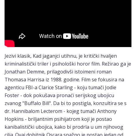
Jezivi klasik, Kad jaganjci utihnu, je kritički hvaljen
kriminalistički triler i psihološki horor film. Režirao ga je
Jonathan Demme, prilagodivši istoimeni roman
Thomasa Harrisa iz 1988. godine. Film se fokusira na
agenticu FBI-a Clarice Starling - koju tumači Jodie
Foster - dok pokušava pronaći serijskog ubojicu
zvanog "Buffalo Bill". Da bi to postigla, konzultira se s
dr. Hannibalom Lecterom - kojeg tumači Anthony
Hopkins - briljantnim psihijatrom koji je postao
kanibalistički ubojica, kako bi prodrla u um njihovog
cilja. Ovaj dobitnik Oscara snažno je postao jedan od