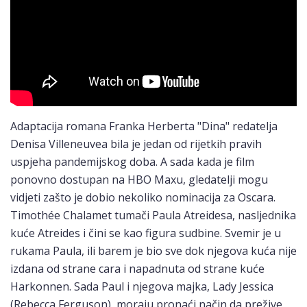
Adaptacija romana Franka Herberta "Dina" redatelja
Denisa Villeneuvea bila je jedan od rijetkih pravih
uspjeha pandemijskog doba. A sada kada je film
ponovno dostupan na HBO Maxu, gledatelji mogu
vidjeti zašto je dobio nekoliko nominacija za Oscara.
Timothée Chalamet tumači Paula Atreidesa, nasljednika
kuće Atreides i čini se kao figura sudbine. Svemir je u
rukama Paula, ili barem je bio sve dok njegova kuća nije
izdana od strane cara i napadnuta od strane kuće
Harkonnen. Sada Paul i njegova majka, Lady Jessica
(Rebecca Ferguson), moraju pronaći način da prežive