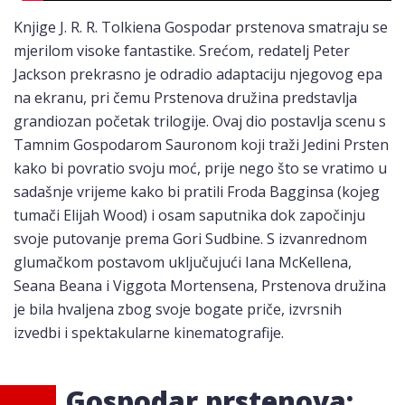
Knjige J. R. R. Tolkiena Gospodar prstenova smatraju se
mjerilom visoke fantastike. Srećom, redatelj Peter
Jackson prekrasno je odradio adaptaciju njegovog epa
na ekranu, pri čemu Prstenova družina predstavlja
grandiozan početak trilogije. Ovaj dio postavlja scenu s
Tamnim Gospodarom Sauronom koji traži Jedini Prsten
kako bi povratio svoju moć, prije nego što se vratimo u
sadašnje vrijeme kako bi pratili Froda Bagginsa (kojeg
tumači Elijah Wood) i osam saputnika dok započinju
svoje putovanje prema Gori Sudbine. S izvanrednom
glumačkom postavom uključujući Iana McKellena,
Seana Beana i Viggota Mortensena, Prstenova družina
je bila hvaljena zbog svoje bogate priče, izvrsnih
izvedbi i spektakularne kinematografije.
Gospodar prstenova: