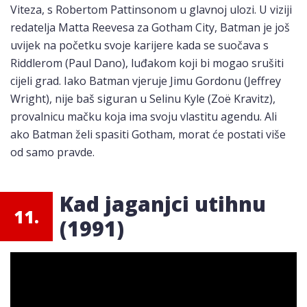
Viteza, s Robertom Pattinsonom u glavnoj ulozi. U viziji
redatelja Matta Reevesa za Gotham City, Batman je još
uvijek na početku svoje karijere kada se suočava s
Riddlerom (Paul Dano), luđakom koji bi mogao srušiti
cijeli grad. Iako Batman vjeruje Jimu Gordonu (Jeffrey
Wright), nije baš siguran u Selinu Kyle (Zoë Kravitz),
provalnicu mačku koja ima svoju vlastitu agendu. Ali
ako Batman želi spasiti Gotham, morat će postati više
od samo pravde.
Kad jaganjci utihnu
11.
(1991)