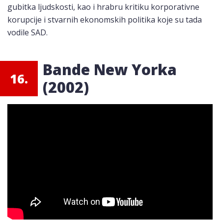
gubitka ljudskosti, kao i hrabru kritiku korporativne
korupcije i stvarnih ekonomskih politika koje su tada
vodile SAD.
Bande New Yorka
16.
(2002)