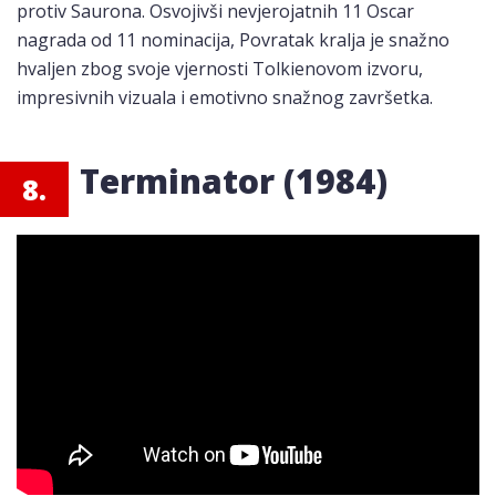
protiv Saurona. Osvojivši nevjerojatnih 11 Oscar
nagrada od 11 nominacija, Povratak kralja je snažno
hvaljen zbog svoje vjernosti Tolkienovom izvoru,
impresivnih vizuala i emotivno snažnog završetka.
Terminator (1984)
8.