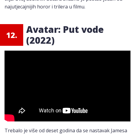
najutjecajnijih horor i trilera u filmu.
Avatar: Put vode
12.
(2022)
Trebalo je više od deset godina da se nastavak Jamesa