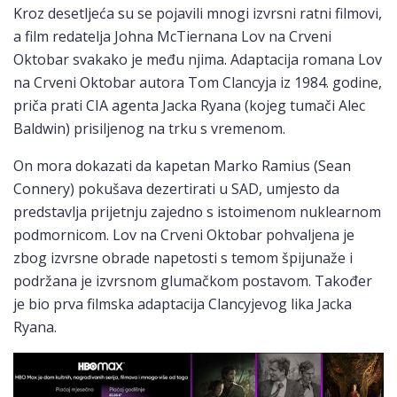
Kroz desetljeća su se pojavili mnogi izvrsni ratni filmovi,
a film redatelja Johna McTiernana Lov na Crveni
Oktobar svakako je među njima. Adaptacija romana Lov
na Crveni Oktobar autora Tom Clancyja iz 1984. godine,
priča prati CIA agenta Jacka Ryana (kojeg tumači Alec
Baldwin) prisiljenog na trku s vremenom.
On mora dokazati da kapetan Marko Ramius (Sean
Connery) pokušava dezertirati u SAD, umjesto da
predstavlja prijetnju zajedno s istoimenom nuklearnom
podmornicom. Lov na Crveni Oktobar pohvaljena je
zbog izvrsne obrade napetosti s temom špijunaže i
podržana je izvrsnom glumačkom postavom. Također
je bio prva filmska adaptacija Clancyjevog lika Jacka
Ryana.