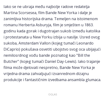
Iako se ne ubraja među najbolje radove redatelja
Martina Scorsesea, film Bande New Yorka i dalje je
zanimljiva historijska drama. Temeljen na istoimenom
romanu Herberta Asburyja, film je smješten u 1863.
godinu kada gorak i dugotrajan sukob između katolika
i protestanata u New Yorku izbija u nasilje. Usred ovog
sukoba, Amsterdam Vallon (kojeg tumači Leonardo
DiCaprio) pokušava osvetiti ubojstvo svog oca ubijajući
nemilosrdnog vođu bande poznatog kao "Bill the
Butcher" (kojeg tumači Daniel Day-Lewis). Iako trajanje
filma može djelovati nespretno, Bande New Yorka je
vrijedna drama zahvaljujući izvanrednom dizajnu
produkcije i fantastičnim izvedbama ansambla glumaca.