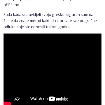
očišćeno.
Sada kada ste uvidjeli svoju grešku, siguran sam da
želite da znate metod kako da ispravite sve pogrešne
odluke koje ste donosili tokom godina.