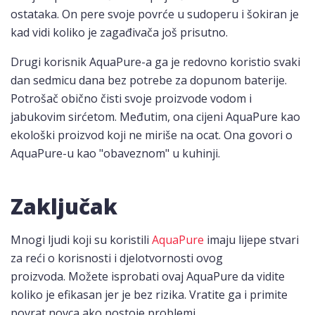
ostataka. On pere svoje povrće u sudoperu i šokiran je
kad vidi koliko je zagađivača još prisutno.
Drugi korisnik AquaPure-a ga je redovno koristio svaki
dan sedmicu dana bez potrebe za dopunom baterije.
Potrošač obično čisti svoje proizvode vodom i
jabukovim sirćetom. Međutim, ona cijeni AquaPure kao
ekološki proizvod koji ne miriše na ocat. Ona govori o
AquaPure-u kao "obaveznom" u kuhinji.
Zaključak
Mnogi ljudi koji su koristili
AquaPure
imaju lijepe stvari
za reći o korisnosti i djelotvornosti ovog
proizvoda. Možete isprobati ovaj AquaPure da vidite
koliko je efikasan jer je bez rizika. Vratite ga i primite
povrat novca ako postoje problemi.