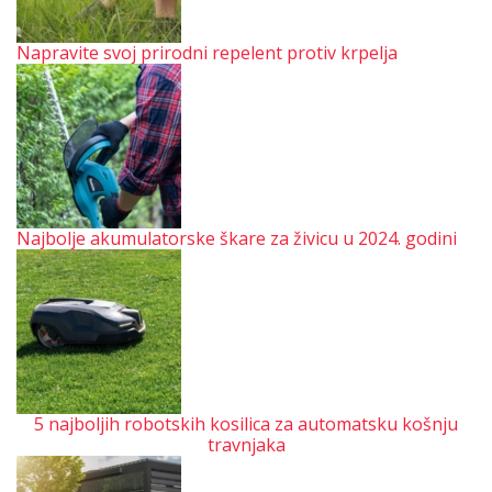
Napravite svoj prirodni repelent protiv krpelja
Najbolje akumulatorske škare za živicu u 2024. godini
5 najboljih robotskih kosilica za automatsku košnju
travnjaka