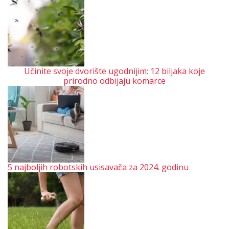
Učinite svoje dvorište ugodnijim: 12 biljaka koje
prirodno odbijaju komarce
5 najboljih robotskih usisavača za 2024. godinu