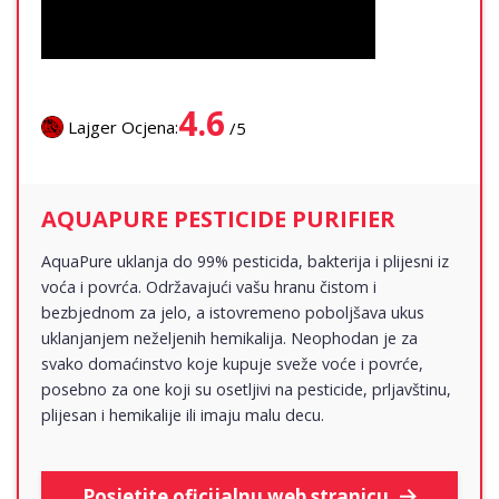
4.6
Lajger Ocjena:
/5
AQUAPURE PESTICIDE PURIFIER
AquaPure uklanja do 99% pesticida, bakterija i plijesni iz
voća i povrća. Održavajući vašu hranu čistom i
bezbjednom za jelo, a istovremeno poboljšava ukus
uklanjanjem neželjenih hemikalija. Neophodan je za
svako domaćinstvo koje kupuje sveže voće i povrće,
posebno za one koji su osetljivi na pesticide, prljavštinu,
plijesan i hemikalije ili imaju malu decu.
Posjetite oficijalnu web stranicu