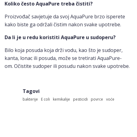
Koliko često AquaPure treba čistiti?
Proizvođač savjetuje da svoj AquaPure brzo isperete
kako biste ga održali čistim nakon svake upotrebe.
Da li je u redu koristiti AquaPure u sudoperu?
Bilo koja posuda koja drži vodu, kao što je sudoper,
kanta, lonac ili posuda, može se tretirati AquaPure-
om. Očistite sudoper ili posudu nakon svake upotrebe.
Tagovi
bakterije
E coli
kemikalije
pesticidi
povrce
voće