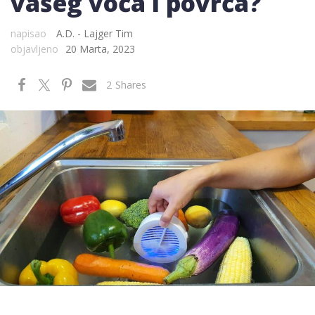
vašeg voća i povrća?
napisao
A.D. - Lajger Tim
objavljeno
20 Marta, 2023
2
Shares