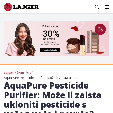
Lajger
Lajger
Dom i Vrt
AquaPure Pesticide Purifier: Može li zaista ukloniti pesticide s vašeg voća i povrća?
AquaPure Pesticide
Purifier: Može li zaista
ukloniti pesticide s