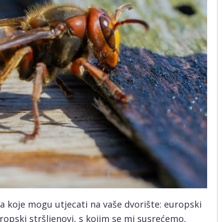
va koje mogu utjecati na vaše dvorište: europski
Evropski stršljenovi, s kojim se mi susrećemo,