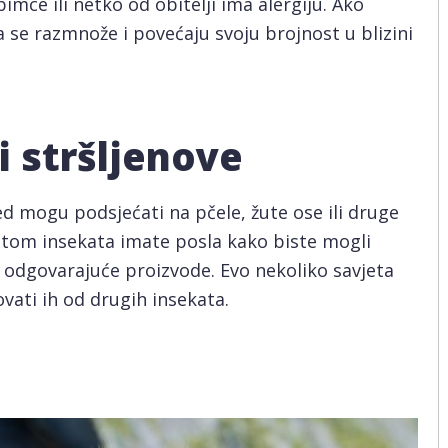
mce ili netko od obitelji ima alergiju. Ako
 se razmnože i povećaju svoju brojnost u blizini
 stršljenove
led mogu podsjećati na pčele, žute ose ili druge
rstom insekata imate posla kako biste mogli
i odgovarajuće proizvode. Evo nekoliko savjeta
ovati ih od drugih insekata.