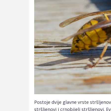
Postoje dvije glavne vrste stršljeno
stršljenovi i crnobijeli stršljenovi. 