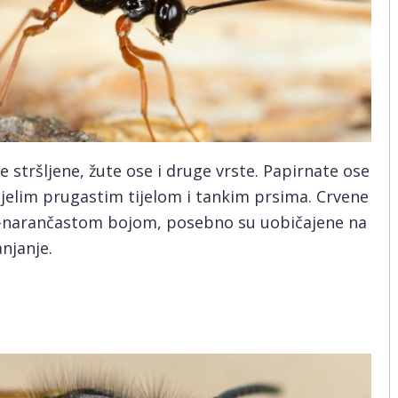
e stršljene, žute ose i druge vrste. Papirnate ose
ijelim prugastim tijelom i tankim prsima. Crvene
no-narančastom bojom, posebno su uobičajene na
njanje.