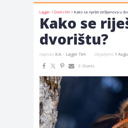
Lajger
Dom i Vrt
Kako se riješiti stršljenova u dv
Kako se rije
dvorištu?
napisao
K.A. - Lajger Tim
objavljeno
1 Augu
0
Shares