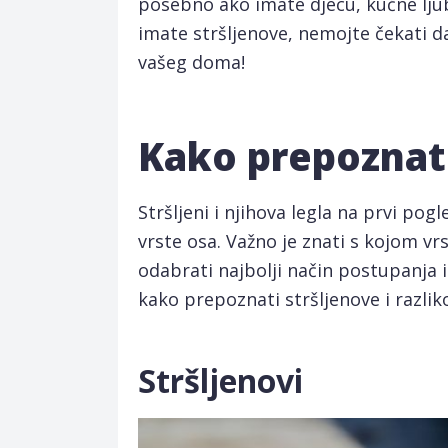
posebno ako imate djecu, kućne ljubi
imate stršljenove, nemojte čekati da
vašeg doma!
Kako prepoznati
Stršljeni i njihova legla na prvi pog
vrste osa. Važno je znati s kojom v
odabrati najbolji način postupanja 
kako prepoznati stršljenove i razlik
Stršljenovi