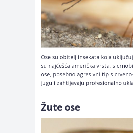
Ose su obitelj insekata koja uključuj
su najčešća američka vrsta, s crnob
ose, posebno agresivni tip s crve
jugu i zahtijevaju profesionalno ukla
Žute ose