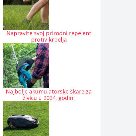
Napravite svoj prirodni repelent
protiv krpelja
Najbolje akumulatorske škare za
živicu u 2024. godini