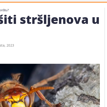
orištu?
šiti stršljenova u
sta, 2023