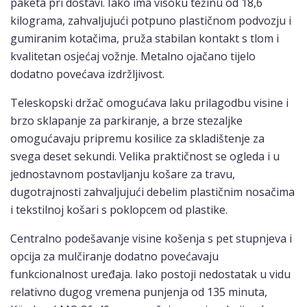
paketa pri dostavi. Iako ima visoku težinu od 18,6
kilograma, zahvaljujući potpuno plastičnom podvozju i
gumiranim kotačima, pruža stabilan kontakt s tlom i
kvalitetan osjećaj vožnje. Metalno ojačano tijelo
dodatno povećava izdržljivost.
Teleskopski držač omogućava laku prilagodbu visine i
brzo sklapanje za parkiranje, a brze stezaljke
omogućavaju pripremu kosilice za skladištenje za
svega deset sekundi. Velika praktičnost se ogleda i u
jednostavnom postavljanju košare za travu,
dugotrajnosti zahvaljujući debelim plastičnim nosačima
i tekstilnoj košari s poklopcem od plastike.
Centralno podešavanje visine košenja s pet stupnjeva i
opcija za mulčiranje dodatno povećavaju
funkcionalnost uređaja. Iako postoji nedostatak u vidu
relativno dugog vremena punjenja od 135 minuta,