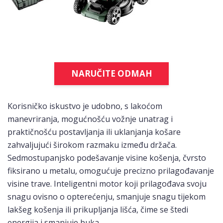
NARUČITE ODMAH
Korisničko iskustvo je udobno, s lakoćom
manevriranja, mogućnošću vožnje unatrag i
praktičnošću postavljanja ili uklanjanja košare
zahvaljujući širokom razmaku između držača.
Sedmostupanjsko podešavanje visine košenja, čvrsto
fiksirano u metalu, omogućuje precizno prilagođavanje
visine trave. Inteligentni motor koji prilagođava svoju
snagu ovisno o opterećenju, smanjuje snagu tijekom
lakšeg košenja ili prikupljanja lišća, čime se štedi
energija i smanjuje buka.