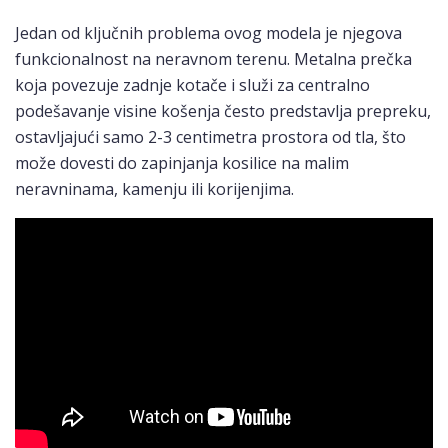
Jedan od ključnih problema ovog modela je njegova
funkcionalnost na neravnom terenu. Metalna prečka
koja povezuje zadnje kotače i služi za centralno
podešavanje visine košenja često predstavlja prepreku,
ostavljajući samo 2-3 centimetra prostora od tla, što
može dovesti do zapinjanja kosilice na malim
neravninama, kamenju ili korijenjima.