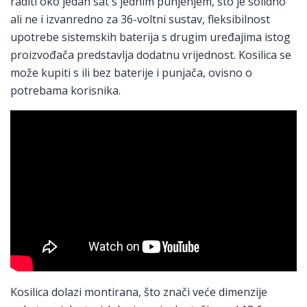
raditi oko jedan sat s jednim punjenjem, što je solidno
ali ne i izvanredno za 36-voltni sustav, fleksibilnost
upotrebe sistemskih baterija s drugim uređajima istog
proizvođača predstavlja dodatnu vrijednost. Kosilica se
može kupiti s ili bez baterije i punjača, ovisno o
potrebama korisnika.
Kosilica dolazi montirana, što znači veće dimenzije