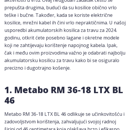
aktivnosti u vrtu. Ovaj neugodan zadatak često se
prepušta drugima, budući da su kosilice obično vrlo
teške i bučne. Također, kada se koriste električne
kosilice, mrežni kabel ih čini vrlo nepraktičnima. U našoj
usporedbi akumulatorskih kosilica za travu za 2024.
godinu, otkrit ćete posebno lagane i okretne modele
koji ne zahtijevaju korištenje napojnog kabela. Ipak,
čak i među ovim proizvodima važno je odabrati najbolju
akumulatorsku kosilicu za travu kako bi se osiguralo
precizno i dugotrajno košenje.
1. Metabo ‎RM 36-18 LTX BL
46
Metabo RM 36-18 LTX BL 46 odlikuje se učinkovitošću i
zadovoljstvom korištenja, zahvaljujući svojoj radnoj
širini od 46 centimetara koja olakšava brzo i efikasno