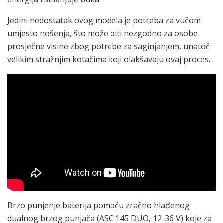
Jedini nedostatak ovog modela je potreba za vučom
umjesto nošenja, što može biti nezgodno za osobe
prosječne visine zbog potrebe za saginjanjem, unatoč
velikim stražnjim kotačima koji olakšavaju ovaj proces.
Brzo punjenje baterija pomoću zračno hlađenog
dualnog brzog punjača (ASC 145 DUO, 12-36 V) koje za