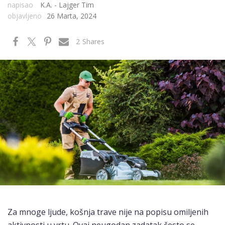
napisao
K.A. - Lajger Tim
objavljeno
26 Marta, 2024
2
Shares
Za mnoge ljude, košnja trave nije na popisu omiljenih