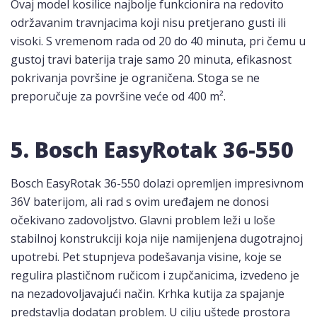
Ovaj model kosilice najbolje funkcionira na redovito
održavanim travnjacima koji nisu pretjerano gusti ili
visoki. S vremenom rada od 20 do 40 minuta, pri čemu u
gustoj travi baterija traje samo 20 minuta, efikasnost
pokrivanja površine je ograničena. Stoga se ne
preporučuje za površine veće od 400 m².
5. Bosch EasyRotak 36-550
Bosch EasyRotak 36-550 dolazi opremljen impresivnom
36V baterijom, ali rad s ovim uređajem ne donosi
očekivano zadovoljstvo. Glavni problem leži u loše
stabilnoj konstrukciji koja nije namijenjena dugotrajnoj
upotrebi. Pet stupnjeva podešavanja visine, koje se
regulira plastičnom ručicom i zupčanicima, izvedeno je
na nezadovoljavajući način. Krhka kutija za spajanje
predstavlja dodatan problem. U cilju uštede prostora