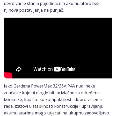
utvrđivanje stanja pojedinačnih akumulatora bez
njihova postavljanja na punjač.
Iako Gardena PowerMax 32/36V P4A nudi neke
značajke koje bi mogle biti privlačne za određene
korisnike, kao što su kompaktnost i dobro vrijeme
rada, izazovi u stabilnosti konstrukcije i upravljanju
akumulatorima mogu utjecati na ukupnu zadovoljstvo