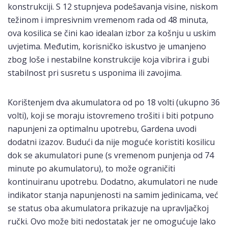
konstrukciji. S 12 stupnjeva podešavanja visine, niskom
težinom i impresivnim vremenom rada od 48 minuta,
ova kosilica se čini kao idealan izbor za košnju u uskim
uvjetima. Međutim, korisničko iskustvo je umanjeno
zbog loše i nestabilne konstrukcije koja vibrira i gubi
stabilnost pri susretu s usponima ili zavojima.
Korištenjem dva akumulatora od po 18 volti (ukupno 36
volti), koji se moraju istovremeno trošiti i biti potpuno
napunjeni za optimalnu upotrebu, Gardena uvodi
dodatni izazov. Budući da nije moguće koristiti kosilicu
dok se akumulatori pune (s vremenom punjenja od 74
minute po akumulatoru), to može ograničiti
kontinuiranu upotrebu. Dodatno, akumulatori ne nude
indikator stanja napunjenosti na samim jedinicama, već
se status oba akumulatora prikazuje na upravljačkoj
ručki. Ovo može biti nedostatak jer ne omogućuje lako