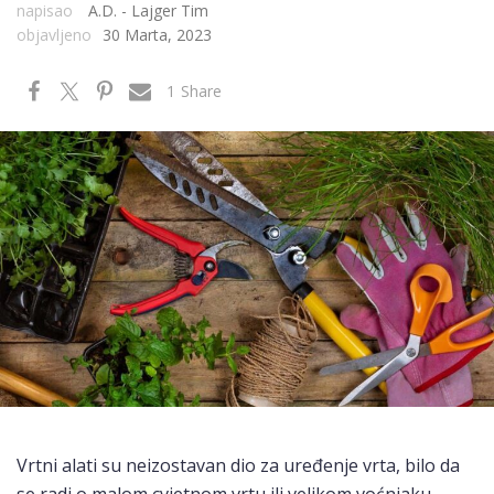
napisao
A.D. - Lajger Tim
objavljeno
30 Marta, 2023
1
Share
Vrtni alati su neizostavan dio za uređenje vrta, bilo da