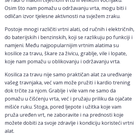
se radi o malom cvjetnom vrtu ili velikom voćnjaku.
Osim što nam pomažu u održavanju vrta, mogu biti i
odličan izvor tjelesne aktivnosti na svježem zraku.
Postoje mnogi različiti vrtni alati, od ručnih i električnih,
do baterijskih i benzinskih, koji se razlikuju po funkciji i
namjeni. Među najpopularnijim vrtnim alatima su
kosilice za travu, škare za živicu, grablje, vile i lopate,
koje nam pomažu u oblikovanju i održavanju vrta.
Kosilica za travu nije samo praktičan alat za uređivanje
vašeg travnjaka, već vam može pružiti i kardio trening
dok trčite za njom. Grablje i vile vam ne samo da
pomažu u čišćenju vrta, već i pružaju priliku da ojačate
mišiće ruku. Stoga, pored ljepote i užitka koje vam
pruža uređen vrt, ne zaboravite i na prednosti koje
možete dobiti za svoje zdravlje i kondiciju koristeći vrtni
alat.