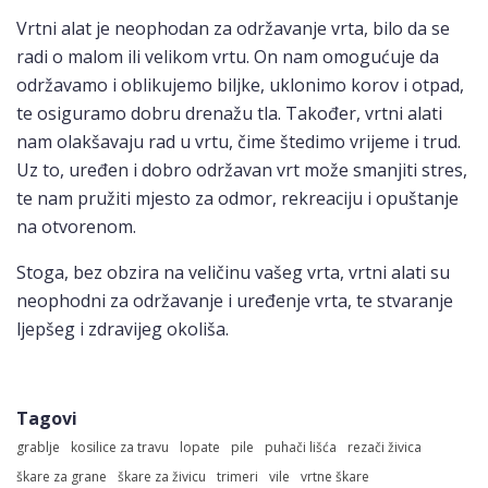
Vrtni alat je neophodan za održavanje vrta, bilo da se
radi o malom ili velikom vrtu. On nam omogućuje da
održavamo i oblikujemo biljke, uklonimo korov i otpad,
te osiguramo dobru drenažu tla. Također, vrtni alati
nam olakšavaju rad u vrtu, čime štedimo vrijeme i trud.
Uz to, uređen i dobro održavan vrt može smanjiti stres,
te nam pružiti mjesto za odmor, rekreaciju i opuštanje
na otvorenom.
Stoga, bez obzira na veličinu vašeg vrta, vrtni alati su
neophodni za održavanje i uređenje vrta, te stvaranje
ljepšeg i zdravijeg okoliša.
Tagovi
grablje
kosilice za travu
lopate
pile
puhači lišća
rezači živica
škare za grane
škare za živicu
trimeri
vile
vrtne škare