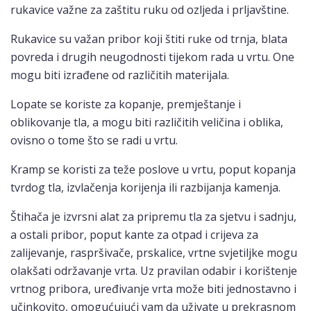
rukavice važne za zaštitu ruku od ozljeda i prljavštine.
Rukavice su važan pribor koji štiti ruke od trnja, blata
povreda i drugih neugodnosti tijekom rada u vrtu. One
mogu biti izrađene od različitih materijala.
Lopate se koriste za kopanje, premještanje i
oblikovanje tla, a mogu biti različitih veličina i oblika,
ovisno o tome što se radi u vrtu.
Kramp se koristi za teže poslove u vrtu, poput kopanja
tvrdog tla, izvlačenja korijenja ili razbijanja kamenja.
Štihača je izvrsni alat za pripremu tla za sjetvu i sadnju,
a ostali pribor, poput kante za otpad i crijeva za
zalijevanje, raspršivače, prskalice, vrtne svjetiljke mogu
olakšati održavanje vrta. Uz pravilan odabir i korištenje
vrtnog pribora, uređivanje vrta može biti jednostavno i
učinkovito, omogućujući vam da uživate u prekrasnom