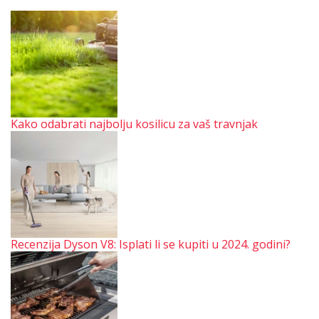
Kako odabrati najbolju kosilicu za vaš travnjak
Recenzija Dyson V8: Isplati li se kupiti u 2024. godini?