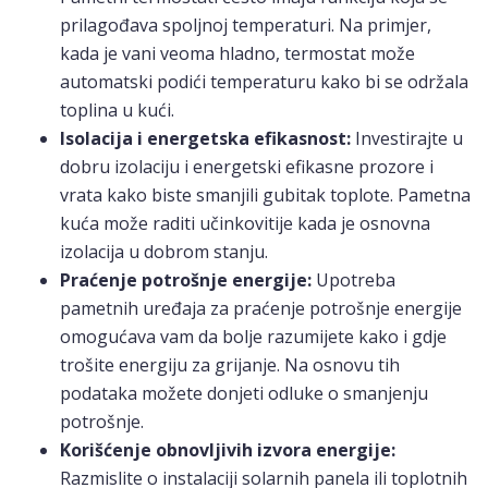
prilagođava spoljnoj temperaturi. Na primjer,
kada je vani veoma hladno, termostat može
automatski podići temperaturu kako bi se održala
toplina u kući.
Isolacija i energetska efikasnost:
Investirajte u
dobru izolaciju i energetski efikasne prozore i
vrata kako biste smanjili gubitak toplote. Pametna
kuća može raditi učinkovitije kada je osnovna
izolacija u dobrom stanju.
Praćenje potrošnje energije:
Upotreba
pametnih uređaja za praćenje potrošnje energije
omogućava vam da bolje razumijete kako i gdje
trošite energiju za grijanje. Na osnovu tih
podataka možete donjeti odluke o smanjenju
potrošnje.
Korišćenje obnovljivih izvora energije:
Razmislite o instalaciji solarnih panela ili toplotnih