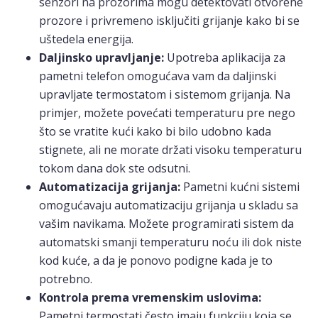
senzori na prozorima mogu detektovati otvorene
prozore i privremeno isključiti grijanje kako bi se
uštedela energija.
Daljinsko upravljanje:
Upotreba aplikacija za
pametni telefon omogućava vam da daljinski
upravljate termostatom i sistemom grijanja. Na
primjer, možete povećati temperaturu pre nego
što se vratite kući kako bi bilo udobno kada
stignete, ali ne morate držati visoku temperaturu
tokom dana dok ste odsutni.
Automatizacija grijanja:
Pametni kućni sistemi
omogućavaju automatizaciju grijanja u skladu sa
vašim navikama. Možete programirati sistem da
automatski smanji temperaturu noću ili dok niste
kod kuće, a da je ponovo podigne kada je to
potrebno.
Kontrola prema vremenskim uslovima:
Pametni termostati često imaju funkciju koja se