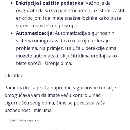
Enkripcija i zaštita podataka:
Važno je da
osigurate da su svi pametni uređaji i sistemi zaštiti
enkripcijom i da imate snažne lozinke kako biste
sprečili neovlašćen pristup.
Automatizacija:
Automatizacija sigurnosnih
sistema omogućava brzu reakciju u slučaju
problema. Na primjer, u slučaju detekcije dima,
možete automatski isključiti klima uređaj kako
biste sprečili širenje dima.
Ukratko:
Pametna kuća pruža napredne sigurnosne funkcije i
omogućava vam da imate veću kontrolu nad
sigurnošću svog doma, čime se povećava vaša
bezbednost i mir uma