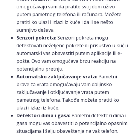
omogućavaju vam da pratite svoj dom uživo
putem pametnog telefona ili računara. Možete
pratiti ko ulazi i izlazi iz kuće i da li se nešto
sumnjivo dešava.
Senzori pokreta:
Senzori pokreta mogu
detektovati neželjene pokrete ili prisustvo u kući i
automatski vas obavestiti putem aplikacije ili e-
pošte. Ovo vam omogućava brzu reakciju na
potencijalnu pretnju.
Automatsko zaključavanje vrata:
Pametni
brave za vrata omogućavaju vam daljinsko
zaključavanje i otključavanje vrata putem
pametnog telefona. Takođe možete pratiti ko
ulazi i izlazi iz kuće.
Detektori dima i gasa:
Pametni detektori dima i
gasa mogu vas obavestiti o potencijalno opasnim
situacijama i šalju obaveštenja na vaš telefon.