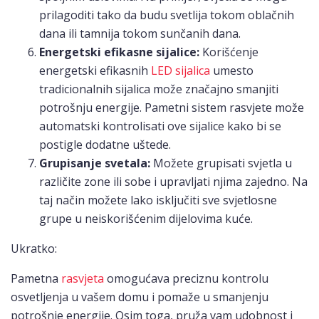
prilagoditi tako da budu svetlija tokom oblačnih
dana ili tamnija tokom sunčanih dana.
Energetski efikasne sijalice:
Korišćenje
energetski efikasnih
LED sijalica
umesto
tradicionalnih sijalica može značajno smanjiti
potrošnju energije. Pametni sistem rasvjete može
automatski kontrolisati ove sijalice kako bi se
postigle dodatne uštede.
Grupisanje svetala:
Možete grupisati svjetla u
različite zone ili sobe i upravljati njima zajedno. Na
taj način možete lako isključiti sve svjetlosne
grupe u neiskorišćenim dijelovima kuće.
Ukratko:
Pametna
rasvjeta
omogućava preciznu kontrolu
osvetljenja u vašem domu i pomaže u smanjenju
potrošnje energije. Osim toga, pruža vam udobnost i