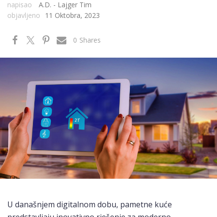
napisao
A.D. - Lajger Tim
objavljeno
11 Oktobra, 2023
0
Shares
U današnjem digitalnom dobu, pametne kuće