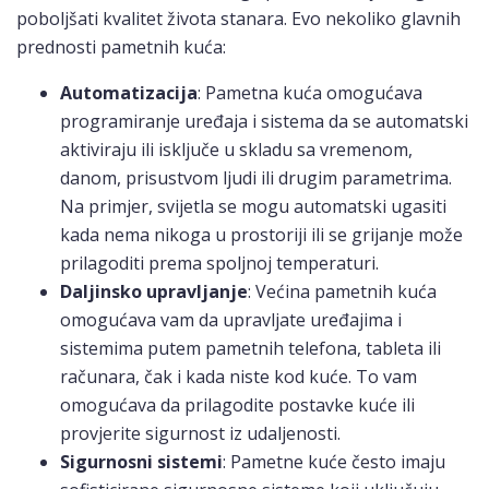
poboljšati kvalitet života stanara. Evo nekoliko glavnih
prednosti pametnih kuća:
Automatizacija
: Pametna kuća omogućava
programiranje uređaja i sistema da se automatski
aktiviraju ili isključe u skladu sa vremenom,
danom, prisustvom ljudi ili drugim parametrima.
Na primjer, svijetla se mogu automatski ugasiti
kada nema nikoga u prostoriji ili se grijanje može
prilagoditi prema spoljnoj temperaturi.
Daljinsko upravljanje
: Većina pametnih kuća
omogućava vam da upravljate uređajima i
sistemima putem pametnih telefona, tableta ili
računara, čak i kada niste kod kuće. To vam
omogućava da prilagodite postavke kuće ili
provjerite sigurnost iz udaljenosti.
Sigurnosni sistemi
: Pametne kuće često imaju