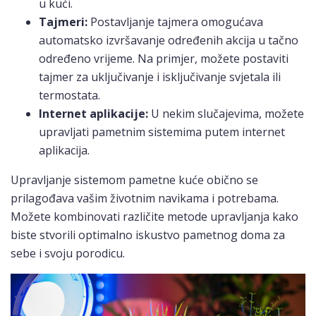
u kući.
Tajmeri:
Postavljanje tajmera omogućava
automatsko izvršavanje određenih akcija u tačno
određeno vrijeme. Na primjer, možete postaviti
tajmer za uključivanje i isključivanje svjetala ili
termostata.
Internet aplikacije:
U nekim slučajevima, možete
upravljati pametnim sistemima putem internet
aplikacija.
Upravljanje sistemom pametne kuće obično se
prilagođava vašim životnim navikama i potrebama.
Možete kombinovati različite metode upravljanja kako
biste stvorili optimalno iskustvo pametnog doma za
sebe i svoju porodicu.