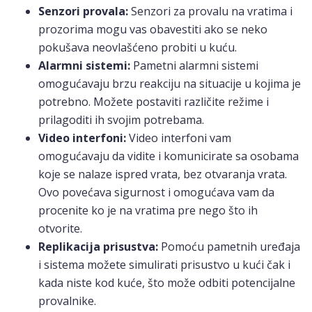
Senzori provala:
Senzori za provalu na vratima i
prozorima mogu vas obavestiti ako se neko
pokušava neovlašćeno probiti u kuću.
Alarmni sistemi:
Pametni alarmni sistemi
omogućavaju brzu reakciju na situacije u kojima je
potrebno. Možete postaviti različite režime i
prilagoditi ih svojim potrebama.
Video interfoni:
Video interfoni vam
omogućavaju da vidite i komunicirate sa osobama
koje se nalaze ispred vrata, bez otvaranja vrata.
Ovo povećava sigurnost i omogućava vam da
procenite ko je na vratima pre nego što ih
otvorite.
Replikacija prisustva:
Pomoću pametnih uređaja
i sistema možete simulirati prisustvo u kući čak i
kada niste kod kuće, što može odbiti potencijalne
provalnike.