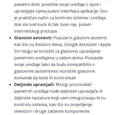
pametni dom, povežite svoje uređaje s njom i
upravljajte njima putem interfejsa aplikacije. Ovo
je praktičan način za kontrolu sistema i uređaja
dok ste kod kuće ili čak izvan nje, putem
internetskog pristupa.
Glasovni asistenti:
Popularni glasovni asistenti
kao što su Amazon Alexa, Google Assistant i Apple
Siri mogu se koristiti za glasovno upravljanje
pametnim uređajima u vašem domu. Postavite
svoje uređaje tako da budu kompatibilni s
glasovnim asistentima i koristite glasovne
komande da biste ih kontrolisali.
Daljinski upravljači:
Mnogi proizvođači
pametnih uređaja nude daljinske upravljače ili
daljinske tastature koje vam omogućavaju brzu
kontrolu sistema, kao što su osvjetljenje,
televizori i druge zabavne komponente.