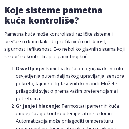
Koje sisteme pametna
kuća kontroliše?
Pametna kuća može kontrolisati različite sisteme i
uređaje u domu kako bi pružila veću udobnost,
sigurnost i efikasnost. Evo nekoliko glavnih sistema koji
se obično kontroliraju u pametnoj kući:
Osvetljenje:
Pametna kuća omogućava kontrolu
osvjetljenja putem daljinskog upravljanja, senzora
pokreta, tajmera ili glasovnih komandi. Možete
prilagoditi svjetlo prema vašim preferencijama i
potrebama.
Grijanje i hlađenje:
Termostati pametnih kuća
omogućavaju kontrolu temperature u domu.
Automatizacija može prilagoditi temperaturu
prema spoljnoj temperaturi ili vašim navikama.