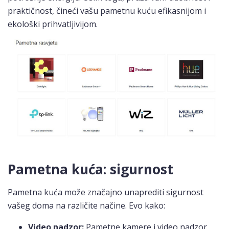
praktičnost, čineći vašu pametnu kuću efikasnijom i
ekološki prihvatljivijom.
Pametna kuća: sigurnost
Pametna kuća može značajno unaprediti sigurnost
vašeg doma na različite načine. Evo kako:
Video nadzor:
Pametne kamere i video nadzor