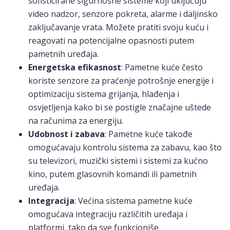
sofisticirane sigurnosne sisteme koji uključuju
video nadzor, senzore pokreta, alarme i daljinsko
zaključavanje vrata. Možete pratiti svoju kuću i
reagovati na potencijalne opasnosti putem
pametnih uređaja.
Energetska efikasnost
: Pametne kuće često
koriste senzore za praćenje potrošnje energije i
optimizaciju sistema grijanja, hlađenja i
osvjetljenja kako bi se postigle značajne uštede
na računima za energiju.
Udobnost i zabava
: Pametne kuće takođe
omogućavaju kontrolu sistema za zabavu, kao što
su televizori, muzički sistemi i sistemi za kućno
kino, putem glasovnih komandi ili pametnih
uređaja.
Integracija
: Većina sistema pametne kuće
omogućava integraciju različitih uređaja i
platformi, tako da sve funkcioniše