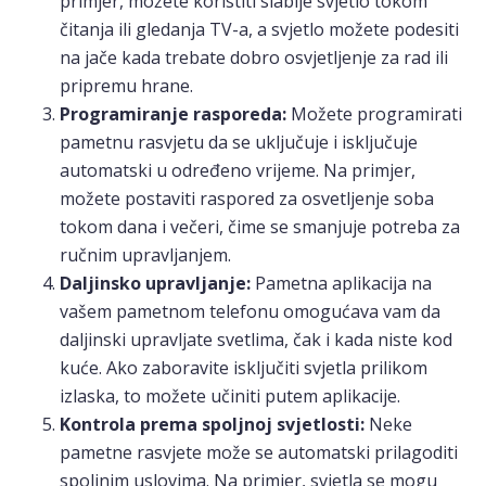
primjer, možete koristiti slabije svjetlo tokom
čitanja ili gledanja TV-a, a svjetlo možete podesiti
na jače kada trebate dobro osvjetljenje za rad ili
pripremu hrane.
Programiranje rasporeda:
Možete programirati
pametnu rasvjetu da se uključuje i isključuje
automatski u određeno vrijeme. Na primjer,
možete postaviti raspored za osvetljenje soba
tokom dana i večeri, čime se smanjuje potreba za
ručnim upravljanjem.
Daljinsko upravljanje:
Pametna aplikacija na
vašem pametnom telefonu omogućava vam da
daljinski upravljate svetlima, čak i kada niste kod
kuće. Ako zaboravite isključiti svjetla prilikom
izlaska, to možete učiniti putem aplikacije.
Kontrola prema spoljnoj svjetlosti:
Neke
pametne rasvjete može se automatski prilagoditi
spoljnim uslovima. Na primjer, svjetla se mogu