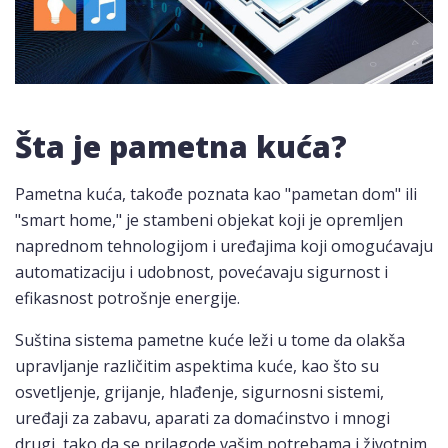
Šta je pametna kuća?
Pametna kuća, takođe poznata kao "pametan dom" ili
"smart home," je stambeni objekat koji je opremljen
naprednom tehnologijom i uređajima koji omogućavaju
automatizaciju i udobnost, povećavaju sigurnost i
efikasnost potrošnje energije.
Suština sistema pametne kuće leži u tome da olakša
upravljanje različitim aspektima kuće, kao što su
osvetljenje, grijanje, hlađenje, sigurnosni sistemi,
uređaji za zabavu, aparati za domaćinstvo i mnogi
drugi, tako da se prilagode vašim potrebama i životnim