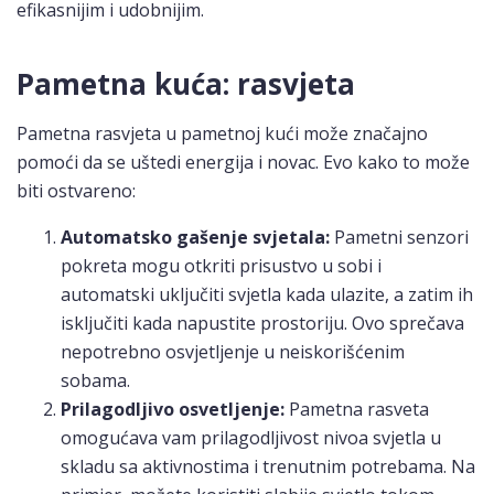
efikasnijim i udobnijim.
Pametna kuća: rasvjeta
Pametna rasvjeta u pametnoj kući može značajno
pomoći da se uštedi energija i novac. Evo kako to može
biti ostvareno:
Automatsko gašenje svjetala:
Pametni senzori
pokreta mogu otkriti prisustvo u sobi i
automatski uključiti svjetla kada ulazite, a zatim ih
isključiti kada napustite prostoriju. Ovo sprečava
nepotrebno osvjetljenje u neiskorišćenim
sobama.
Prilagodljivo osvetljenje:
Pametna rasveta
omogućava vam prilagodljivost nivoa svjetla u
skladu sa aktivnostima i trenutnim potrebama. Na