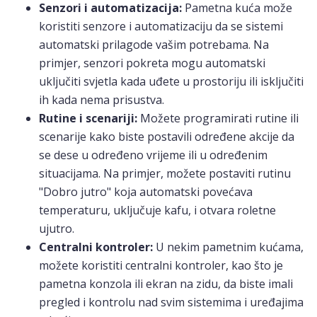
Senzori i automatizacija:
Pametna kuća može
koristiti senzore i automatizaciju da se sistemi
automatski prilagode vašim potrebama. Na
primjer, senzori pokreta mogu automatski
uključiti svjetla kada uđete u prostoriju ili isključiti
ih kada nema prisustva.
Rutine i scenariji:
Možete programirati rutine ili
scenarije kako biste postavili određene akcije da
se dese u određeno vrijeme ili u određenim
situacijama. Na primjer, možete postaviti rutinu
"Dobro jutro" koja automatski povećava
temperaturu, uključuje kafu, i otvara roletne
ujutro.
Centralni kontroler:
U nekim pametnim kućama,
možete koristiti centralni kontroler, kao što je
pametna konzola ili ekran na zidu, da biste imali
pregled i kontrolu nad svim sistemima i uređajima