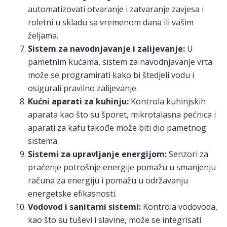
automatizovati otvaranje i zatvaranje zavjesa i
roletni u skladu sa vremenom dana ili vašim
željama.
Sistem za navodnjavanje i zalijevanje:
U
pametnim kućama, sistem za navodnjavanje vrta
može se programirati kako bi štedjeli vodu i
osigurali pravilno zalijevanje.
Kućni aparati za kuhinju:
Kontrola kuhinjskih
aparata kao što su šporet, mikrotalasna pećnica i
aparati za kafu takođe može biti dio pametnog
sistema.
Sistemi za upravljanje energijom:
Senzori za
praćenje potrošnje energije pomažu u smanjenju
računa za energiju i pomažu u održavanju
energetske efikasnosti.
Vodovod i sanitarni sistemi:
Kontrola vodovoda,
kao što su tuševi i slavine, može se integrisati