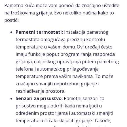
Pametna kuća može vam pomoći da značajno uštedite
na troškovima grijanja. Evo nekoliko načina kako to
postići:
Pametni termostati:
Instalacija pametnog
termostata omogućava preciznu kontrolu
temperature u vašem domu. Ovi uređaji često
imaju funkcije poput programiranja rasporeda
grijanja, daljinskog upravljanja putem pametnog
telefona i automatskog prilagođavanja
temperature prema vašim navikama. To može
značajno smanjiti nepotrebno grijanje i
rashlađivanje prostora.
Senzori za prisustvo:
Pametni senzori za
prisustvo mogu otkriti kada nema ljudi u
određenim prostorijama i automatski smanjiti
temperaturu ili čak isključiti grijanje. Takođe,