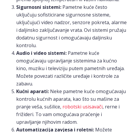
Sigurnosni sistemi:
Pametne kuće često
uključuju sofisticirane sigurnosne sisteme,
uključujući video nadzor, senzore pokreta, alarme
i daljinsko zaključavanje vrata. Ovi sistemi pružaju
dodatnu sigurnost i omogućavaju daljinsku
kontrolu.
Audio i video sistemi:
Pametne kuće
omogućavaju upravljanje sistemima za kućno
kino, muziku i televiziju putem pametnih uređaja.
Možete povezati različite uređaje i kontrole za
zabavu.
Kućni aparati:
Neke pametne kuće omogućavaju
kontrolu kućnih aparata, kao što su mašine za
pranje veša, sušilice,
robotski usisavači
, rerne i
frižideri. To vam omogućava praćenje i
upravljanje njihovim radom.
Automatizacija zavjesa i roletni:
Možete