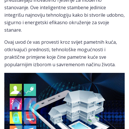
predstavljaju inovativno rješenje za moderno
stanovanje. Ove inteligentne stambene jedinice
integrišu najnoviju tehnologiju kako bi stvorile udobno,
sigurno i energetski efikasno okruženje za svoje
stanare.
Ovaj uvod će vas provesti kroz svijet pametnih kuća,
otkrivajući prednosti, tehnološke mogućnosti i
praktične primjene koje čine pametne kuće sve
popularnijim izborom u savremenom načinu života.