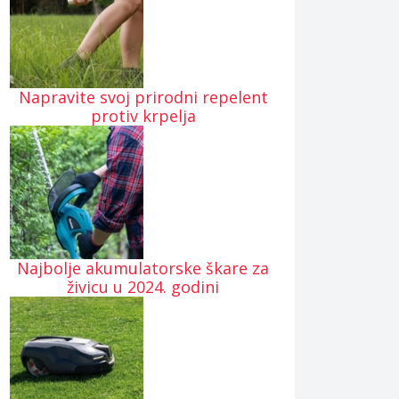
Napravite svoj prirodni repelent
protiv krpelja
Najbolje akumulatorske škare za
živicu u 2024. godini