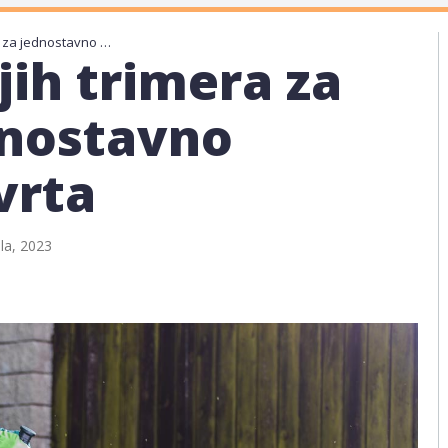
Top 8 najboljih trimera za travu za jednostavno održavanje vrta
jih trimera za
dnostavno
vrta
ila, 2023