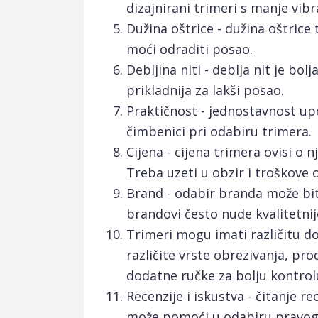
dizajnirani trimeri s manje vib
Dužina oštrice - dužina oštrice 
moći odraditi posao.
Debljina niti - deblja nit je bol
prikladnija za lakši posao.
Praktičnost - jednostavnost upo
čimbenici pri odabiru trimera.
Cijena - cijena trimera ovisi o nj
Treba uzeti u obzir i troškove 
Brand - odabir branda može biti
brandovi često nude kvalitetnij
Trimeri mogu imati različitu 
različite vrste obrezivanja, p
dodatne ručke za bolju kontrolu
Recenzije i iskustva - čitanje r
može pomoći u odabiru pravog t