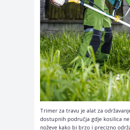
Trimer za travu je alat za održavanje
dostupnih područja gdje kosilica ne m
noževe kako bi brzo i precizno održav