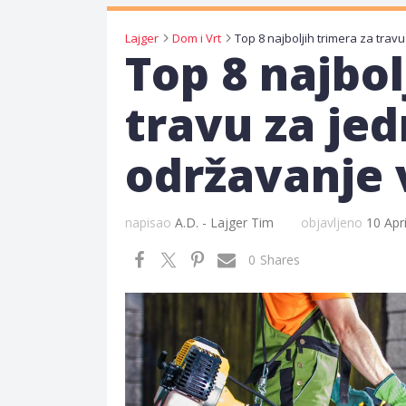
Lajger
Dom i Vrt
Top 8 najbol
travu za je
održavanje 
napisao
A.D. - Lajger Tim
objavljeno
10 Apr
0
Shares