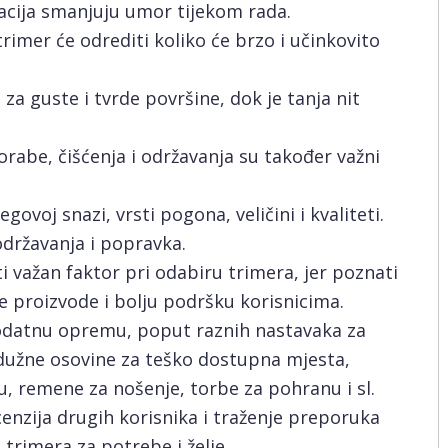
racija smanjuju umor tijekom rada.
trimer će odrediti koliko će brzo i učinkovito
ja za guste i tvrde površine, dok je tanja nit
rabe, čišćenja i održavanja su također važni
egovoj snazi, vrsti pogona, veličini i kvaliteti.
održavanja i popravka.
 važan faktor pri odabiru trimera, jer poznati
e proizvode i bolju podršku korisnicima.
dodatnu opremu, poput raznih nastavaka za
rodužne osovine za teško dostupna mjesta,
, remene za nošenje, torbe za pohranu i sl.
ecenzija drugih korisnika i traženje preporuka
rimera za potrebe i želje.