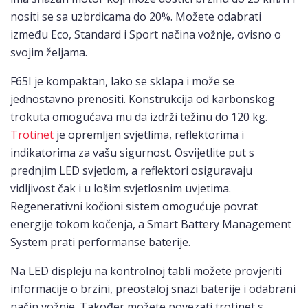
nositi se sa uzbrdicama do 20%. Možete odabrati
između Eco, Standard i Sport načina vožnje, ovisno o
svojim željama.
F65I je kompaktan, lako se sklapa i može se
jednostavno prenositi. Konstrukcija od karbonskog
trokuta omogućava mu da izdrži težinu do 120 kg.
Trotinet
je opremljen svjetlima, reflektorima i
indikatorima za vašu sigurnost. Osvijetlite put s
prednjim LED svjetlom, a reflektori osiguravaju
vidljivost čak i u lošim svjetlosnim uvjetima.
Regenerativni kočioni sistem omogućuje povrat
energije tokom kočenja, a Smart Battery Management
System prati performanse baterije.
Na LED displeju na kontrolnoj tabli možete provjeriti
informacije o brzini, preostaloj snazi baterije i odabrani
način vožnje. Također možete povezati trotinet s