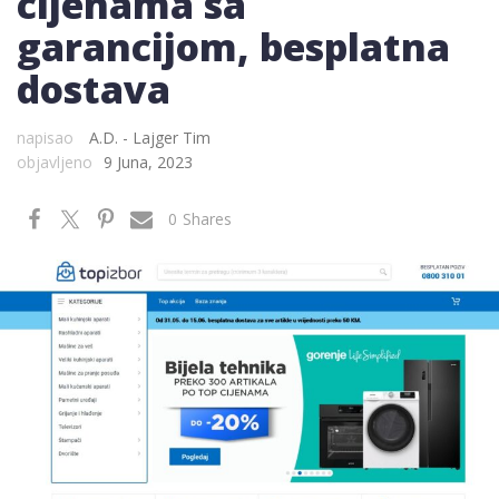
cijenama sa
garancijom, besplatna
dostava
napisao
A.D. - Lajger Tim
objavljeno
9 Juna, 2023
0
Shares