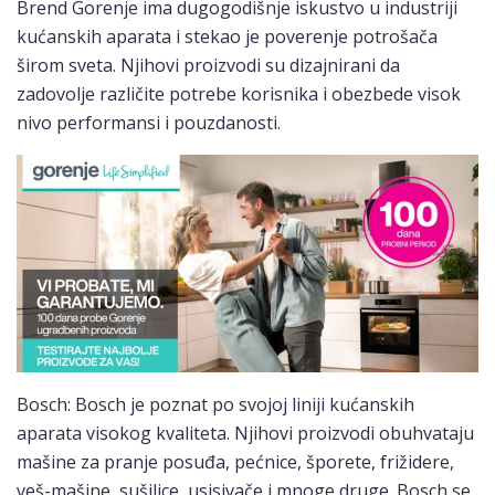
Brend Gorenje ima dugogodišnje iskustvo u industriji
kućanskih aparata i stekao je poverenje potrošača
širom sveta. Njihovi proizvodi su dizajnirani da
zadovolje različite potrebe korisnika i obezbede visok
nivo performansi i pouzdanosti.
Bosch: Bosch je poznat po svojoj liniji kućanskih
aparata visokog kvaliteta. Njihovi proizvodi obuhvataju
mašine za pranje posuđa, pećnice, šporete, frižidere,
veš-mašine, sušilice, usisivače i mnoge druge. Bosch se