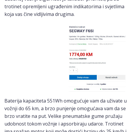
trotinet opremljeni ugrađenim indikatorima i svjetlima
koja vas čine vidljivima drugima.
Baterija kapaciteta 551Wh omogućuje vam da uživate u
vožnji do 65 km, a brzo punjenje omogućava vam da se
brzo vratite na put. Velike pneumatske gume pružaju
udobnost tokom vožnje i apsorbiraju udarce. Trotinet
ima snažan motor koji može dostići brzinu do 25 km/h i