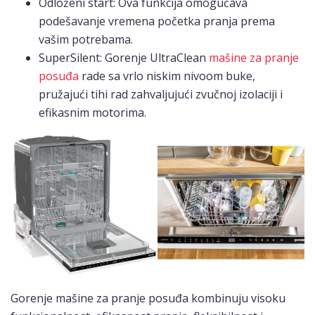
Odloženi start: Ova funkcija omogućava
podešavanje vremena početka pranja prema
vašim potrebama.
SuperSilent: Gorenje UltraClean
mašine za pranje
posuđa
rade sa vrlo niskim nivoom buke,
pružajući tihi rad zahvaljujući zvučnoj izolaciji i
efikasnim motorima.
Gorenje mašine za pranje posuđa kombinuju visoku