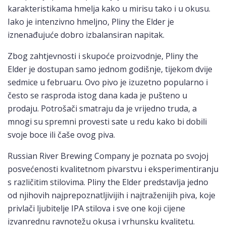
karakteristikama hmelja kako u mirisu tako i u okusu.
Iako je intenzivno hmeljno, Pliny the Elder je
iznenađujuće dobro izbalansiran napitak.
Zbog zahtjevnosti i skupoće proizvodnje, Pliny the
Elder je dostupan samo jednom godišnje, tijekom dvije
sedmice u februaru. Ovo pivo je izuzetno popularno i
često se rasproda istog dana kada je pušteno u
prodaju. Potrošači smatraju da je vrijedno truda, a
mnogi su spremni provesti sate u redu kako bi dobili
svoje boce ili čaše ovog piva.
Russian River Brewing Company je poznata po svojoj
posvećenosti kvalitetnom pivarstvu i eksperimentiranju
s različitim stilovima. Pliny the Elder predstavlja jedno
od njihovih najprepoznatljivijih i najtraženijih piva, koje
privlači ljubitelje IPA stilova i sve one koji cijene
izvanrednu ravnotežu okusa i vrhunsku kvalitetu.