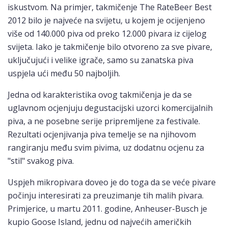
iskustvom. Na primjer, takmičenje The RateBeer Best
2012 bilo je najveće na svijetu, u kojem je ocijenjeno
više od 140.000 piva od preko 12.000 pivara iz cijelog
svijeta. Iako je takmičenje bilo otvoreno za sve pivare,
uključujući i velike igrače, samo su zanatska piva
uspjela ući među 50 najboljih.
Jedna od karakteristika ovog takmičenja je da se
uglavnom ocjenjuju degustacijski uzorci komercijalnih
piva, a ne posebne serije pripremljene za festivale.
Rezultati ocjenjivanja piva temelje se na njihovom
rangiranju među svim pivima, uz dodatnu ocjenu za
"stil" svakog piva.
Uspjeh mikropivara doveo je do toga da se veće pivare
počinju interesirati za preuzimanje tih malih pivara.
Primjerice, u martu 2011. godine, Anheuser-Busch je
kupio Goose Island, jednu od najvećih američkih