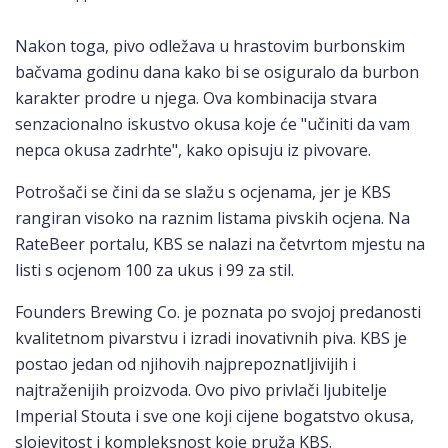
Nakon toga, pivo odležava u hrastovim burbonskim
bačvama godinu dana kako bi se osiguralo da burbon
karakter prodre u njega. Ova kombinacija stvara
senzacionalno iskustvo okusa koje će "učiniti da vam
nepca okusa zadrhte", kako opisuju iz pivovare.
Potrošači se čini da se slažu s ocjenama, jer je KBS
rangiran visoko na raznim listama pivskih ocjena. Na
RateBeer portalu, KBS se nalazi na četvrtom mjestu na
listi s ocjenom 100 za ukus i 99 za stil.
Founders Brewing Co. je poznata po svojoj predanosti
kvalitetnom pivarstvu i izradi inovativnih piva. KBS je
postao jedan od njihovih najprepoznatljivijih i
najtraženijih proizvoda. Ovo pivo privlači ljubitelje
Imperial Stouta i sve one koji cijene bogatstvo okusa,
slojevitost i kompleksnost koje pruža KBS.