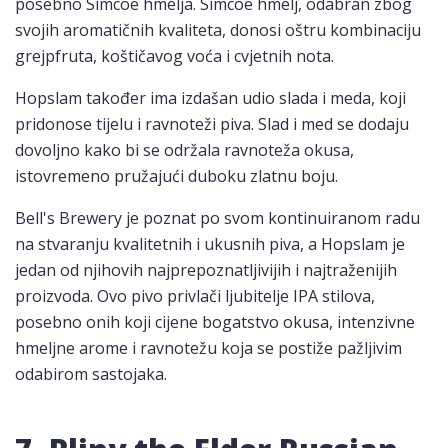
posebno Simcoe hmelja. Simcoe hmelj, odabran zbog
svojih aromatičnih kvaliteta, donosi oštru kombinaciju
grejpfruta, koštičavog voća i cvjetnih nota.
Hopslam također ima izdašan udio slada i meda, koji
pridonose tijelu i ravnoteži piva. Slad i med se dodaju
dovoljno kako bi se održala ravnoteža okusa,
istovremeno pružajući duboku zlatnu boju.
Bell's Brewery je poznat po svom kontinuiranom radu
na stvaranju kvalitetnih i ukusnih piva, a Hopslam je
jedan od njihovih najprepoznatljivijih i najtraženijih
proizvoda. Ovo pivo privlači ljubitelje IPA stilova,
posebno onih koji cijene bogatstvo okusa, intenzivne
hmeljne arome i ravnotežu koja se postiže pažljivim
odabirom sastojaka.