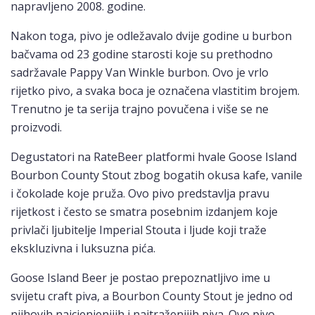
napravljeno 2008. godine.
Nakon toga, pivo je odležavalo dvije godine u burbon
bačvama od 23 godine starosti koje su prethodno
sadržavale Pappy Van Winkle burbon. Ovo je vrlo
rijetko pivo, a svaka boca je označena vlastitim brojem.
Trenutno je ta serija trajno povučena i više se ne
proizvodi.
Degustatori na RateBeer platformi hvale Goose Island
Bourbon County Stout zbog bogatih okusa kafe, vanile
i čokolade koje pruža. Ovo pivo predstavlja pravu
rijetkost i često se smatra posebnim izdanjem koje
privlači ljubitelje Imperial Stouta i ljude koji traže
ekskluzivna i luksuzna pića.
Goose Island Beer je postao prepoznatljivo ime u
svijetu craft piva, a Bourbon County Stout je jedno od
njihovih najcjenjenijih i najtraženijih piva. Ovo pivo