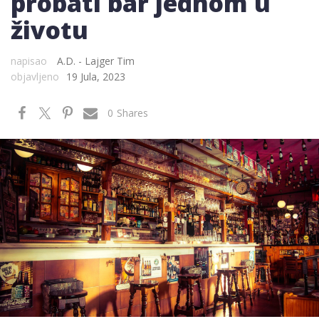
probati bar jednom u
životu
napisao
A.D. - Lajger Tim
objavljeno
19 Jula, 2023
0
Shares