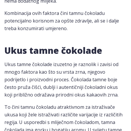
nema dodatnog mlijeka.
Kombinacija ovih faktora čini tamnu čokoladu
potencijalno korisnom za opšte zdravlje, ali se i dalje
treba konzumirati umjereno.
Ukus tamne čokolade
Ukus tamne čokolade izuzetno je raznolik i zavisi od
mnogo faktora kao što su vrsta zrna, njegovo
podrijetlo i proizvodni proces. Čokolada tamne boje
često pruža čišći, dublji i autentičniji čokoladni okus
koji približno odražava prirodni okus kakaovih zrna.
To čini tamnu čokoladu atraktivnom za istraživače
ukusa koji žele istraživati različite varijacije iz različitih
regija. U usporedbi s mliječnom čokoladom, tamna
čokolada ima gorku i bogatiju aromu. U svijetu tamne