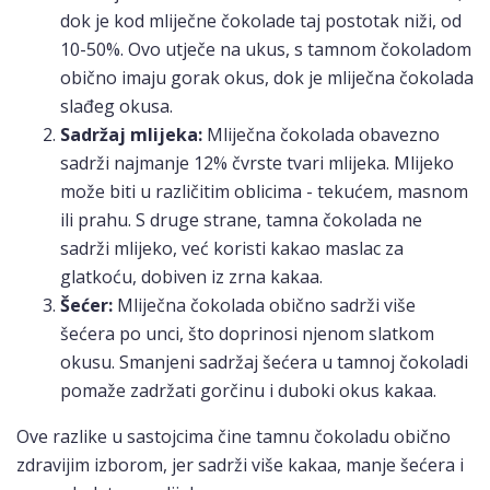
dok je kod mliječne čokolade taj postotak niži, od
10-50%. Ovo utječe na ukus, s tamnom čokoladom
obično imaju gorak okus, dok je mliječna čokolada
slađeg okusa.
Sadržaj mlijeka:
Mliječna čokolada obavezno
sadrži najmanje 12% čvrste tvari mlijeka. Mlijeko
može biti u različitim oblicima - tekućem, masnom
ili prahu. S druge strane, tamna čokolada ne
sadrži mlijeko, već koristi kakao maslac za
glatkoću, dobiven iz zrna kakaa.
Šećer:
Mliječna čokolada obično sadrži više
šećera po unci, što doprinosi njenom slatkom
okusu. Smanjeni sadržaj šećera u tamnoj čokoladi
pomaže zadržati gorčinu i duboki okus kakaa.
Ove razlike u sastojcima čine tamnu čokoladu obično
zdravijim izborom, jer sadrži više kakaa, manje šećera i