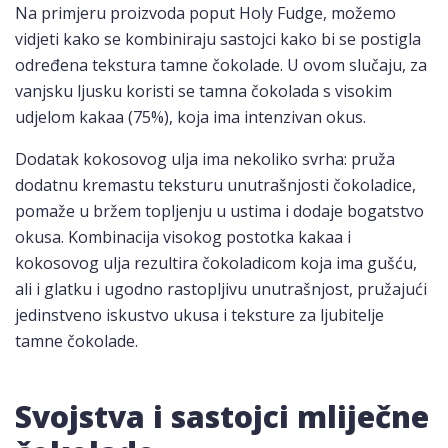
Na primjeru proizvoda poput Holy Fudge, možemo
vidjeti kako se kombiniraju sastojci kako bi se postigla
određena tekstura tamne čokolade. U ovom slučaju, za
vanjsku ljusku koristi se tamna čokolada s visokim
udjelom kakaa (75%), koja ima intenzivan okus.
Dodatak kokosovog ulja ima nekoliko svrha: pruža
dodatnu kremastu teksturu unutrašnjosti čokoladice,
pomaže u bržem topljenju u ustima i dodaje bogatstvo
okusa. Kombinacija visokog postotka kakaa i
kokosovog ulja rezultira čokoladicom koja ima gušću,
ali i glatku i ugodno rastopljivu unutrašnjost, pružajući
jedinstveno iskustvo ukusa i teksture za ljubitelje
tamne čokolade.
Svojstva i sastojci mliječne