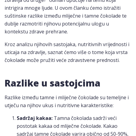
zdravija od druge?" odmah upućuje na temu koja
intrigira mnoge ljude. U ovom članku ćemo istražiti
suštinske razlike između mliječne i tamne čokolade te
dublje razmotriti njihovu potencijalnu ulogu u
kontekstu zdrave prehrane.
Kroz analizu njihovih sastojaka, nutritivnih vrijednosti i
uticaja na zdravlje, saznat ćemo više o tome koja vrsta
čokolade može pružiti veće zdravstvene prednosti.
Razlike u sastojcima
Razlike između tamne i mliječne čokolade su temeljne i
utječu na njihov ukus i nutritivne karakteristike:
Sadržaj kakaa:
Tamna čokolada sadrži veći
postotak kakaa od mliječne čokolade. Kakao
sadržaj tamne čokolade varira obično od 50-90%,