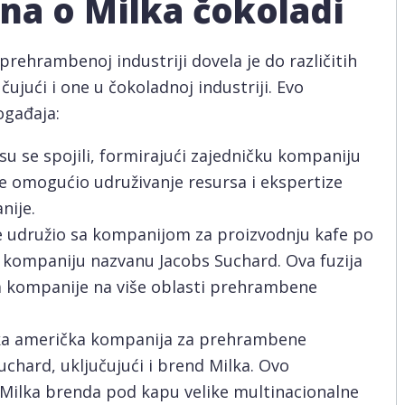
ina o Milka čokoladi
 prehrambenoj industriji dovela je do različitih
učujući i one u čokoladnoj industriji. Evo
ogađaja:
 su se spojili, formirajući zajedničku kompaniju
je omogućio udruživanje resursa i ekspertize
nije.
je udružio sa kompanijom za proizvodnju kafe po
 kompaniju nazvanu Jacobs Suchard. Ova fuzija
oda kompanije na više oblasti prehrambene
lika američka kompanija za prehrambene
uchard, uključujući i brend Milka. Ovo
 Milka brenda pod kapu velike multinacionalne