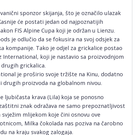
zvanični sponzor skijanja, što je označilo ulazak
Kasnije će postati jedan od najpoznatijih
kon FIS Alpine Cupa koji je održan u Lienzu.
oods je odlučio da se fokusira na svoj odsjek za
ka kompanije. Tako je odjel za grickalice postao
nternational, koji je nastavio sa proizvodnjom
 drugih grickalica.
tional je proširio svoje tržište na Kinu, dodatno
 i drugih proizvoda na globalnom nivou.
e ljubičasta krava (Lila) koja se ponosno
zaštitni znak odražava ne samo prepoznatljivost
 svježim mlijekom koje čini osnovu ove
motnicom, Milka čokolada nas poziva na čarobno
du na kraju svakog zalogaja.