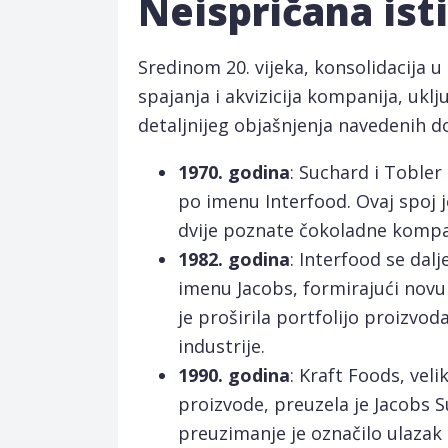
Neispričana ist
Sredinom 20. vijeka, konsolidacija u
spajanja i akvizicija kompanija, uklj
detaljnijeg objašnjenja navedenih d
1970. godina
: Suchard i Tobler
po imenu Interfood. Ovaj spoj 
dvije poznate čokoladne kompa
1982. godina
: Interfood se dal
imenu Jacobs, formirajući novu
je proširila portfolijo proizv
industrije.
1990. godina
: Kraft Foods, ve
proizvode, preuzela je Jacobs S
preuzimanje je označilo ulazak