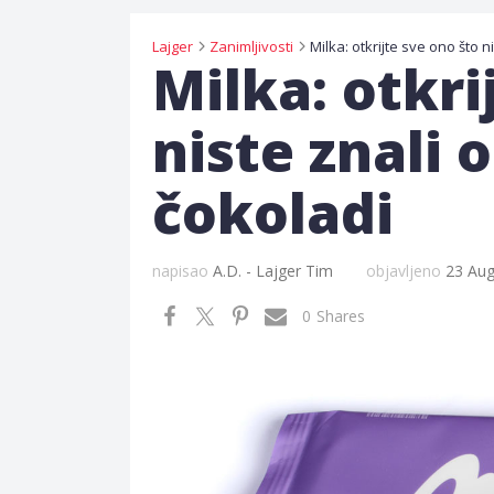
Lajger
Zanimljivosti
Milka: otkri
niste znali 
čokoladi
napisao
A.D. - Lajger Tim
objavljeno
23 Aug
0
Shares