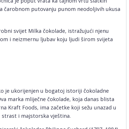
tnica je poput vrata ka tajnom vrtu slatkih
k ka čarobnom putovanju punom neodoljivih ukusa
bni svijet Milka čokolade, istražujući njenu
nom i neizmernu ljubav koju ljudi širom svijeta
 je ukorijenjen u bogatoj istoriji čokoladne
Ova marka mliječne čokolade, koja danas blista
a Kraft Foods, ima začetke koji sežu unazad u
 strast i majstorska vještina.