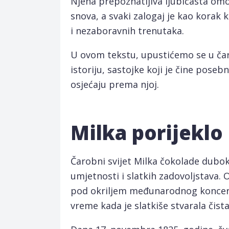
Njena prepoznatljiva ljubičasta omo
snova, a svaki zalogaj je kao kora
i nezaboravnih trenutaka.
U ovom tekstu, upustićemo se u čaro
istoriju, sastojke koji je čine poseb
osjećaju prema njoj.
Milka porijeklo
Čarobni svijet Milka čokolade duboko
umjetnosti i slatkih zadovoljstava. 
pod okriljem međunarodnog koncern
vreme kada je slatkiše stvarala čista