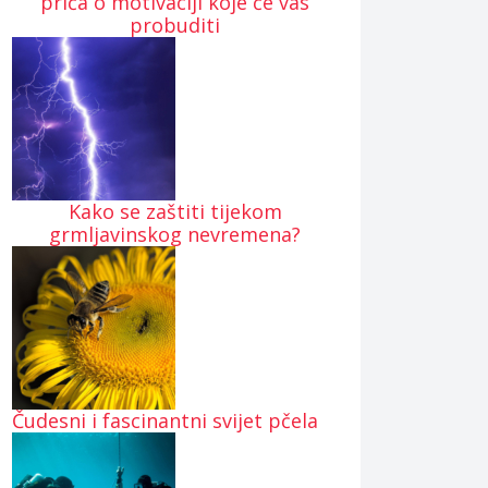
priča o motivaciji koje će vas
probuditi
Kako se zaštiti tijekom
grmljavinskog nevremena?
Čudesni i fascinantni svijet pčela