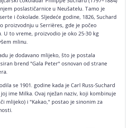
ajcarski čokoladar Philippe Suchard (1797–1884)
anjem poslastičarnice u Neušatelu. Tamo je
erte i čokolade. Sljedeće godine, 1826, Suchard
io proizvodnju u Serrières, gde je počeo
 U to vreme, proizvodio je oko 25-30 kg
všem mlinu.
du je dodavano mlijeko, što je postala
nsiran brend "Gala Peter" osnovan od strane
ra.
dila se 1901. godine kada je Carl Russ-Suchard
joj ime Milka. Ovaj nježan naziv, koji kombinuje
či mlijeko) i "Kakao," postao je sinonim za
osti.