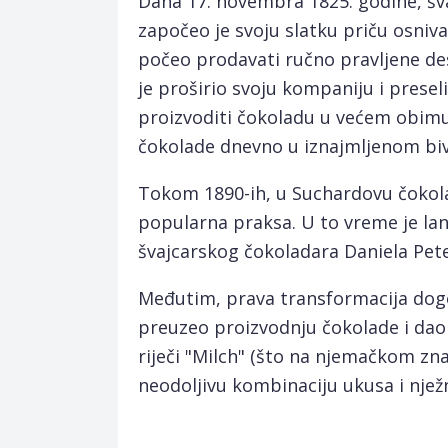
Dana 17. novembra 1825. godine, šv
započeo je svoju slatku priču osniv
počeo prodavati ručno pravljene des
je proširio svoju kompaniju i presel
proizvoditi čokoladu u većem obimu.
čokolade dnevno u iznajmljenom bi
Tokom 1890-ih, u Suchardovu čokola
popularna praksa. U to vreme je la
švajcarskog čokoladara Daniela Pete
Međutim, prava transformacija dogo
preuzeo proizvodnju čokolade i dao 
riječi "Milch" (što na njemačkom zna
neodoljivu kombinaciju ukusa i nježn