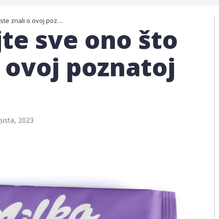
Milka: otkrijte sve ono što niste znali o ovoj poznatoj čokoladi
jte sve ono što
o ovoj poznatoj
usta, 2023