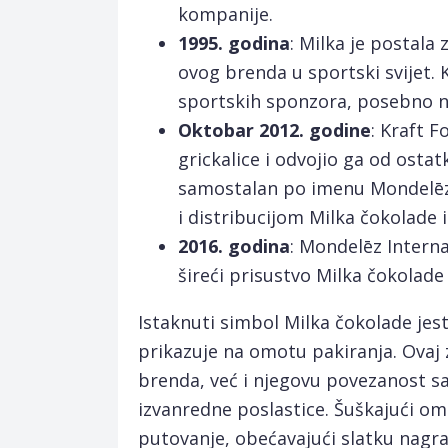
kompanije.
1995. godina
: Milka je postala 
ovog brenda u sportski svijet. 
sportskih sponzora, posebno na
Oktobar 2012. godine
: Kraft F
grickalice i odvojio ga od ostat
samostalan po imenu Mondelēz I
i distribucijom Milka čokolade i
2016. godina
: Mondelēz Interna
šireći prisustvo Milka čokolade
Istaknuti simbol Milka čokolade jest
prikazuje na omotu pakiranja. Ovaj 
brenda, već i njegovu povezanost sa
izvanredne poslastice. Šuškajući o
putovanje, obećavajući slatku nagra