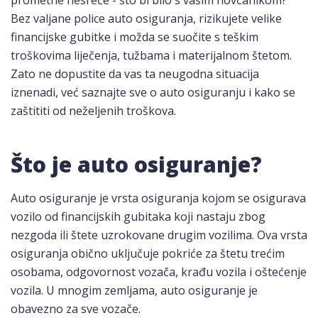
prometne nesreće - što bi bilo s vašim novčanikom?
Bez valjane police auto osiguranja, rizikujete velike
financijske gubitke i možda se suočite s teškim
troškovima liječenja, tužbama i materijalnom štetom.
Zato ne dopustite da vas ta neugodna situacija
iznenadi, već saznajte sve o auto osiguranju i kako se
zaštititi od neželjenih troškova.
Što je auto osiguranje?
Auto osiguranje je vrsta osiguranja kojom se osigurava
vozilo od financijskih gubitaka koji nastaju zbog
nezgoda ili štete uzrokovane drugim vozilima. Ova vrsta
osiguranja obično uključuje pokriće za štetu trećim
osobama, odgovornost vozača, krađu vozila i oštećenje
vozila. U mnogim zemljama, auto osiguranje je
obavezno za sve vozače.