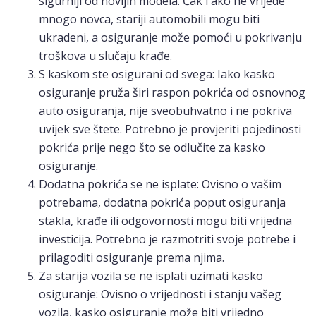
sigurniji od novijih modela. Čak i ako ne vrijede
mnogo novca, stariji automobili mogu biti
ukradeni, a osiguranje može pomoći u pokrivanju
troškova u slučaju krađe.
S kaskom ste osigurani od svega: Iako kasko
osiguranje pruža širi raspon pokrića od osnovnog
auto osiguranja, nije sveobuhvatno i ne pokriva
uvijek sve štete. Potrebno je provjeriti pojedinosti
pokrića prije nego što se odlučite za kasko
osiguranje.
Dodatna pokrića se ne isplate: Ovisno o vašim
potrebama, dodatna pokrića poput osiguranja
stakla, krađe ili odgovornosti mogu biti vrijedna
investicija. Potrebno je razmotriti svoje potrebe i
prilagoditi osiguranje prema njima.
Za starija vozila se ne isplati uzimati kasko
osiguranje: Ovisno o vrijednosti i stanju vašeg
vozila, kasko osiguranje može biti vrijedno