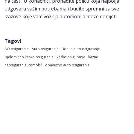
na cesti. U konačnici, pronađite policu koja najbolje
odgovara vašim potrebama i budite spremni za sve
izazove koje vam vožnja automobila može donijeti.
Tagovi
AO osiguranje
Auto osiguranje
Bonus auto osiguranje
Djelomično kasko osiguranje
kasko osiguranje
kazne
neosiguran automobil
obavezno auto osiguranje