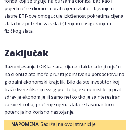
fonda koji se trguje na burzama dionica, baš kao i
pojedinačne dionice, i prati cijenu zlata. Ulaganje u
zlatne ETF-ove omogućuje izloženost pokretima cijena
zlata bez potrebe za skladištenjem i osiguranjem
fizičkog zlata.
Zaključak
Razumijevanje tržišta zlata, cijene i faktora koji utječu
na cijenu zlata može pružiti jedinstvenu perspektivu na
globalni ekonomski krajolik. Bilo da ste investitor koji
traži diverzifikaciju svog portfelja, ekonomist koji prati
zdravlje ekonomije ili samo netko tko je zainteresiran
za svijet roba, praćenje cijena zlata je fascinantno i
potencijalno korisno nastojanje.
NAPOMENA
: Sadržaj na ovoj stranici je