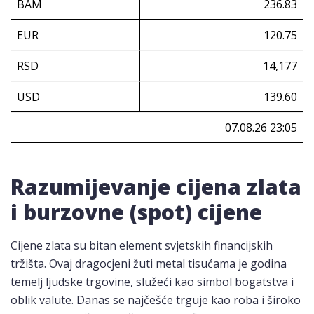
BAM
236.83
EUR
120.75
RSD
14,177
USD
139.60
07.08.26 23:05
Razumijevanje cijena zlata
i burzovne (spot) cijene
Cijene zlata su bitan element svjetskih financijskih
tržišta. Ovaj dragocjeni žuti metal tisućama je godina
temelj ljudske trgovine, služeći kao simbol bogatstva i
oblik valute. Danas se najčešće trguje kao roba i široko