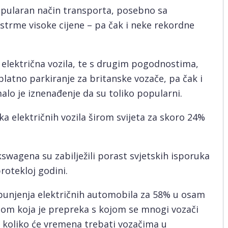
popularan način transporta, posebno sa
 strme visoke cijene – pa čak i neke rekordne
a električna vozila, te s drugim pogodnostima,
splatno parkiranje za britanske vozače, pa čak i
lo je iznenađenje da su toliko popularni.
ka električnih vozila širom svijeta za skoro 24%
swagena su zabilježili porast svjetskih isporuka
rotekloj godini.
punjenja električnih automobila za 58% u osam
om koja je prepreka s kojom se mnogi vozači
o koliko će vremena trebati vozačima u