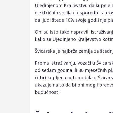
Ujedinjenom Kraljevstvu da kupe ele
električnih vozila u usporedbi s pr
da ljudi štede 10% svoje godišnje pla
Oni su isto tako napravili istraživan
kako se Ujedinjeno Kraljevstvo koti
Švicarska je najbrža zemlja za štednj
Prema istraživanju, vozači u Švicars
od sedam godina ili 80 mjesečnih pla
četiri kupljena automobila u Švicarsk
ukazuje na to da bi oni mogli predv
budućnosti.