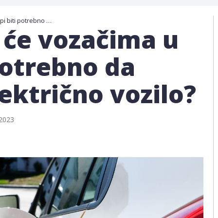
Koliko dugo će vozačima u Evropi biti potrebno da uštede za električno vozilo?
 će vozačima u
potrebno da
ektrično vozilo?
 2023