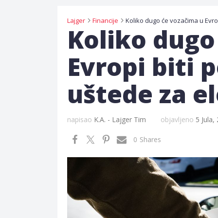
Lajger
Financije
Koliko dugo
Evropi biti 
uštede za el
napisao
K.A. - Lajger Tim
objavljeno
5 Jula,
0
Shares