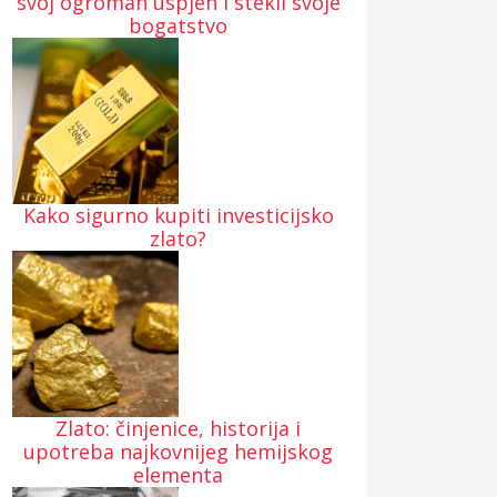
svoj ogroman uspjeh i stekli svoje
bogatstvo
Kako sigurno kupiti investicijsko
zlato?
Zlato: činjenice, historija i
upotreba najkovnijeg hemijskog
elementa