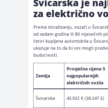
Švicarska je na
za električno vo
Prema istraživanju, vozači u Švicars
od sedam godina ili 80 mjesečnih pla
četiri kupljena automobila u Švicarsk
ukazuje na to da bi oni mogli predv
budućnosti.
Prosječna cijena 5
Zemlja
najpopularnijih
električnih vozila
Švicarska
43.932 € (38.247 £)