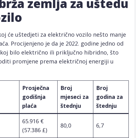
jbrža zemlja za uštedu
zilo
koj će uštedjeti za električno vozilo nešto manje
ća. Procijenjeno je da je 2022. godine jedno od
oj bilo električno ili priključno hibridno, što
oditi promjene prema električnoj energiji u
Prosječna
Broj
Broj
godišnja
mjeseci za
godina za
plaća
štednju
štednju
65.916 €
80,0
6,7
(57.386 £)