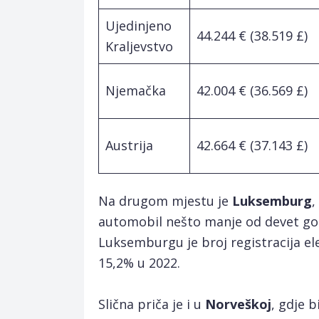
Ujedinjeno
44.244 € (38.519 £)
Kraljevstvo
Njemačka
42.004 € (36.569 £)
Austrija
42.664 € (37.143 £)
Na drugom mjestu je
Luksemburg
,
automobil nešto manje od devet godi
Luksemburgu je broj registracija ele
15,2% u 2022.
Slična priča je i u
Norveškoj
, gdje b