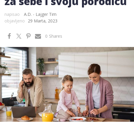
za sebe i svoju porodicu
napisao
A.D. - Lajger Tim
objavljeno
29 Marta, 2023
0
Shares