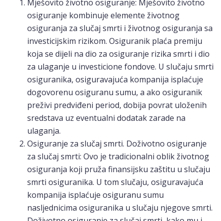
Mješovito životno osiguranje: Mješovito životno
osiguranje kombinuje elemente životnog
osiguranja za slučaj smrti i životnog osiguranja sa
investicijskim rizikom. Osiguranik plaća premiju
koja se dijeli na dio za osiguranje rizika smrti i dio
za ulaganje u investicione fondove. U slučaju smrti
osiguranika, osiguravajuća kompanija isplaćuje
dogovorenu osiguranu sumu, a ako osiguranik
preživi predviđeni period, dobija povrat uloženih
sredstava uz eventualni dodatak zarade na
ulaganja.
Osiguranje za slučaj smrti. Doživotno osiguranje
za slučaj smrti: Ovo je tradicionalni oblik životnog
osiguranja koji pruža finansijsku zaštitu u slučaju
smrti osiguranika. U tom slučaju, osiguravajuća
kompanija isplaćuje osiguranu sumu
nasljednicima osiguranika u slučaju njegove smrti.
Doživotno osiguranje za slučaj smrti, kako mu i