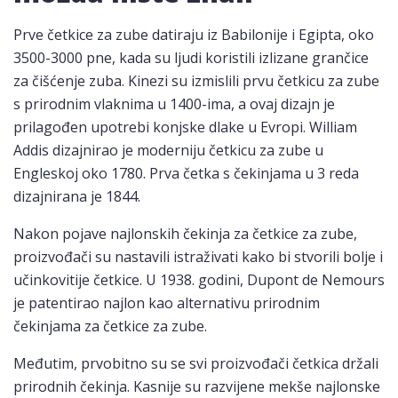
Prve četkice za zube datiraju iz Babilonije i Egipta, oko
3500-3000 pne, kada su ljudi koristili izlizane grančice
za čišćenje zuba. Kinezi su izmislili prvu četkicu za zube
s prirodnim vlaknima u 1400-ima, a ovaj dizajn je
prilagođen upotrebi konjske dlake u Evropi. William
Addis dizajnirao je moderniju četkicu za zube u
Engleskoj oko 1780. Prva četka s čekinjama u 3 reda
dizajnirana je 1844.
Nakon pojave najlonskih čekinja za četkice za zube,
proizvođači su nastavili istraživati kako bi stvorili bolje i
učinkovitije četkice. U 1938. godini, Dupont de Nemours
je patentirao najlon kao alternativu prirodnim
čekinjama za četkice za zube.
Međutim, prvobitno su se svi proizvođači četkica držali
prirodnih čekinja. Kasnije su razvijene mekše najlonske