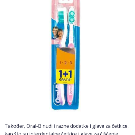
Također, Oral-B nudi i razne dodatke i glave za četkice,
kao što su interdentalne četkice i glave za čišćenje