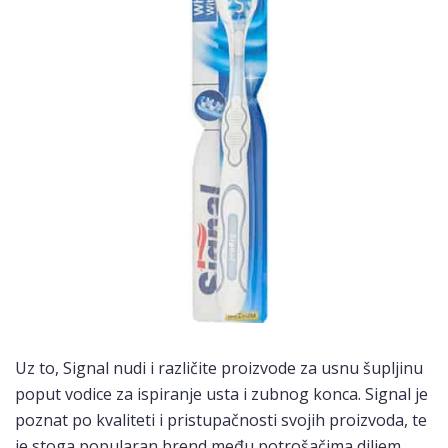
Uz to, Signal nudi i različite proizvode za usnu šupljinu
poput vodice za ispiranje usta i zubnog konca. Signal je
poznat po kvaliteti i pristupačnosti svojih proizvoda, te
je stoga popularan brend među potrošačima diljem