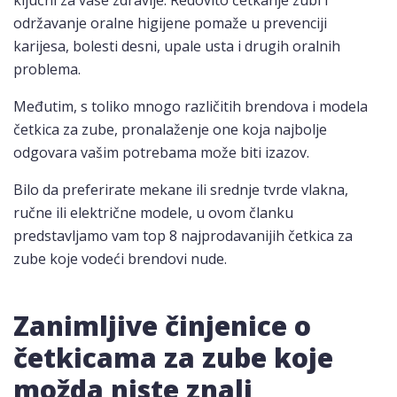
ključni za vaše zdravlje. Redovito četkanje zubi i
održavanje oralne higijene pomaže u prevenciji
karijesa, bolesti desni, upale usta i drugih oralnih
problema.
Međutim, s toliko mnogo različitih brendova i modela
četkica za zube, pronalaženje one koja najbolje
odgovara vašim potrebama može biti izazov.
Bilo da preferirate mekane ili srednje tvrde vlakna,
ručne ili električne modele, u ovom članku
predstavljamo vam top 8 najprodavanijih četkica za
zube koje vodeći brendovi nude.
Zanimljive činjenice o
četkicama za zube koje
možda niste znali