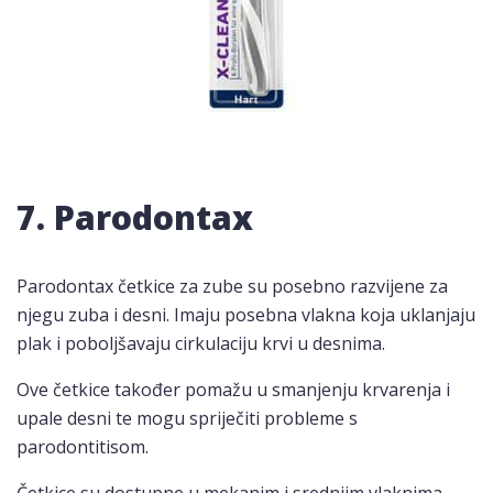
7. Parodontax
Parodontax četkice za zube su posebno razvijene za
njegu zuba i desni. Imaju posebna vlakna koja uklanjaju
plak i poboljšavaju cirkulaciju krvi u desnima.
Ove četkice također pomažu u smanjenju krvarenja i
upale desni te mogu spriječiti probleme s
parodontitisom.
Četkice su dostupne u mekanim i srednjim vlaknima