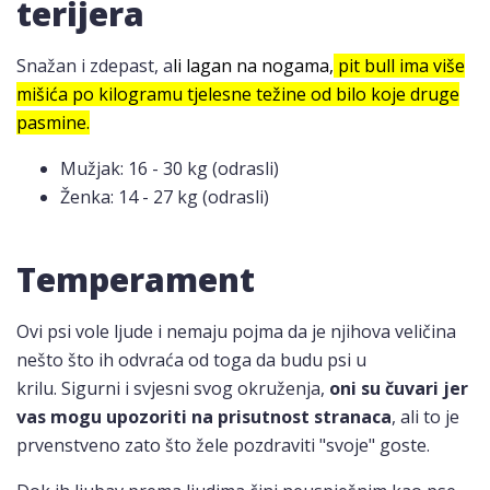
terijera
Snažan i zdepast, a
li lagan na nogama,
pit bull ima više
mišića po kilogramu tjelesne težine od bilo koje druge
pasmine.
Mužjak: 16 - 30 kg (odrasli)
Ženka: 14 - 27 kg (odrasli)
Temperament
Ovi psi vole ljude i nemaju pojma da je njihova veličina
nešto što ih odvraća od toga da budu psi u
krilu. Sigurni i svjesni svog okruženja,
oni su čuvari jer
vas mogu upozoriti na prisutnost stranaca
, ali to je
prvenstveno zato što žele pozdraviti "svoje" goste.