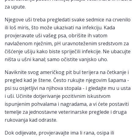
za upute.
Njegove uši treba pregledati svake sedmice na crvenilo
ili loš miris, što može ukazivati ​​na infekciju. Kada
provjeravate uši vašeg psa, obrišite ih vatom
navlaženom nježnim, pH uravnoteženim sredstvom za
čišćenje ušiju kako biste spriječili infekcije. Ne ubacujte
ništa u ušni kanal; samo očistite vanjsko uho.
Naviknite svog američkog pit bul terijera na četkanje i
pregled kad je štene. Često rukujte njegovim šapama -
psi su osjetljivi na njihova stopala - i gledajte mu u usta
i uši. Učinite dotjerivanje pozitivnim iskustvom
ispunjenim pohvalama i nagradama, a vi ćete postaviti
temelje za jednostavne veterinarske preglede i druga
rukovanja kad odraste.
Dok odijevate, provjeravajte ima li rana, osipa ili