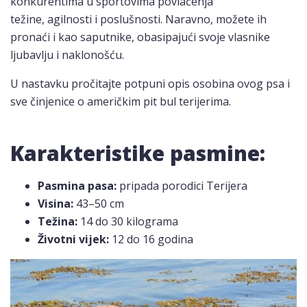
konkurentima u sportovima povlačenja
težine, agilnosti i poslušnosti. Naravno, možete ih
pronaći i kao saputnike, obasipajući svoje vlasnike
ljubavlju i naklonošću.
U nastavku pročitajte potpuni opis osobina ovog psa i
sve činjenice o američkim pit bul terijerima.
Karakteristike pasmine:
Pasmina pasa:
pripada porodici Terijera
Visina:
43–50 cm
Težina:
14 do 30 kilograma
Životni vijek:
12 do 16 godina