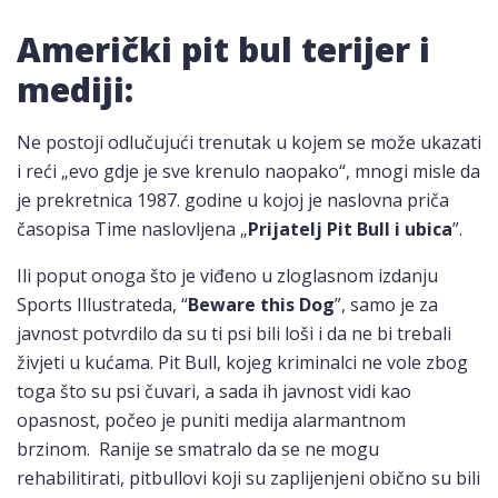
Američki pit bul terijer i
mediji:
Ne postoji odlučujući trenutak u kojem se može ukazati
i reći „evo gdje je sve krenulo naopako“, mnogi misle da
je prekretnica 1987. godine u kojoj je naslovna priča
časopisa Time naslovljena „
Prijatelj Pit Bull i ubica
”.
Ili poput onoga što je viđeno u zloglasnom izdanju
Sports Illustrateda, “
Beware this Dog
”, samo je za
javnost potvrdilo da su ti psi bili loši i da ne bi trebali
živjeti u kućama. Pit Bull, kojeg kriminalci ne vole zbog
toga što su psi čuvari, a sada ih javnost vidi kao
opasnost, počeo je puniti medija alarmantnom
brzinom. Ranije se smatralo da se ne mogu
rehabilitirati, pitbullovi koji su zaplijenjeni obično su bili