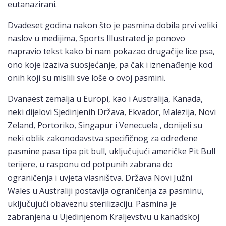
eutanazirani.
Dvadeset godina nakon što je pasmina dobila prvi veliki
naslov u medijima, Sports Illustrated je ponovo
napravio tekst kako bi nam pokazao drugačije lice psa,
ono koje izaziva suosjećanje, pa čak i iznenađenje kod
onih koji su mislili sve loše o ovoj pasmini.
Dvanaest zemalja u Europi, kao i Australija, Kanada,
neki dijelovi Sjedinjenih Država, Ekvador, Malezija, Novi
Zeland, Portoriko, Singapur i Venecuela , donijeli su
neki oblik zakonodavstva specifičnog za određene
pasmine pasa tipa pit bull, uključujući američke Pit Bull
terijere, u rasponu od potpunih zabrana do
ograničenja i uvjeta vlasništva. Država Novi Južni
Wales u Australiji postavlja ograničenja za pasminu,
uključujući obaveznu sterilizaciju. Pasmina je
zabranjena u Ujedinjenom Kraljevstvu u kanadskoj