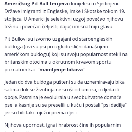
Američkog Pit Bull terijera
donijeli su u Sjedinjene
Države imigranti iz Engleske, Irske i Škotske tokom 19.
stoljeća. U Americi je selektivni uzgoj povećao njihovu
težinu i povećao čeljusti, dajući im snažniju glavu.
Pit Bullovi su izvorno uzgajani od staroengleskih
buldoga (ovi su psi po izgledu slični današnjem
američkom buldogu) koji su svoju popularnost stekli na
britanskim otocima u okrutnom krvavom sportu
poznatom kao "
mamljenje bikova
".
Jedan do dva buldoga pušteni su da uznemiravaju bika
satima dok se životinja ne sruši od umora, ozljeda ili
oboje. Pasmina je evoluirala u sveobuhvatne domaće
pse, a kasnije su se preselili u kuću i postali "psi dadilje"
jer su bili tako nježni prema djeci.
Njihova upornost, igra i hrabrost čine ih popularnim