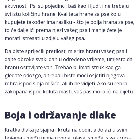
aktivnosti. Psi su pojedinci, baš kao i ljudi, i ne trebaju
svi istu količinu hrane. Kvaliteta hrane za pse koju
kupujete također ima razliku - što je bolja hrana za pse,
to će dalje ići prema njezi vašeg psa i manje ćete je
morati istresati u zdjelu vašeg psa.
Da biste spriječili pretilost, mjerite hranu vašeg psa i
dajte obroke svaki dan u određeno vrijeme, umjesto da
hranu ostavljate van. Trebao bi imati struk kad ga
gledate odozgo, a trebali biste moći osjetiti njegova
rebra ispod sloja mišića, ali ih ne vidjeti. Ako su rebra
zakopana ispod koluta masti, vaš pas mora ići na dijetu.
Boja i održavanje dlake
Kratka dlaka je sjajna i kruta na dodir, a dolazi u svim
bojama - među njima crvena, plava, smeđa, siva, crno -