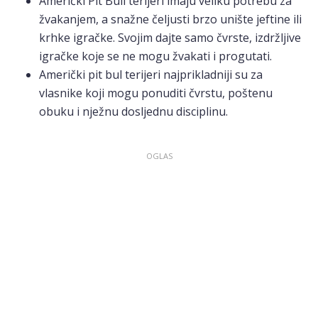
Američki Pit Bull terijeri imaju veliku potrebu za
žvakanjem, a snažne čeljusti brzo unište jeftine ili
krhke igračke. Svojim dajte samo čvrste, izdržljive
igračke koje se ne mogu žvakati i progutati.
Američki pit bul terijeri najprikladniji su za
vlasnike koji mogu ponuditi čvrstu, poštenu
obuku i nježnu dosljednu disciplinu.