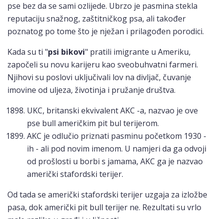
pse bez da se sami ozlijede. Ubrzo je pasmina stekla
reputaciju snažnog, zaštitničkog psa, ali također
poznatog po tome što je nježan i prilagođen porodici.
Kada su ti "
psi bikovi
" pratili imigrante u Ameriku,
započeli su novu karijeru kao sveobuhvatni farmeri.
Njihovi su poslovi uključivali lov na divljač, čuvanje
imovine od uljeza, životinja i pružanje društva.
UKC, britanski ekvivalent AKC -a, nazvao je ove
pse bull američkim pit bul terijerom.
AKC je odlučio priznati pasminu početkom 1930 -
ih - ali pod novim imenom. U namjeri da ga odvoji
od prošlosti u borbi s jamama, AKC ga je nazvao
američki stafordski terijer.
Od tada se američki stafordski terijer uzgaja za izložbe
pasa, dok američki pit bull terijer ne. Rezultati su vrlo