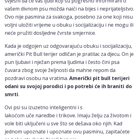
svjesni da će vas ljudi koji su pogrešno informirani o
vašem divnom psu možda naići na bijes i neprijateljstvo.
Ovo nije pasmina za svakoga, posebno za one koji nisu
voljni uložiti vrijeme u obuku i socijalizaciju i ne mogu ili
neće pružiti dosljedne čvrste smjernice.
Kada je odgojen uz odgovarajuću obuku i socijalizaciju,
američki Pit Bull terijer odličan je pratilac za djecu. On je
pun ljubavi i nježan prema ljudima i često čini psa
čuvara zbog svoje željnosti da mahne repom da
pozdravi osobu na vratima.
Američki pit bull terijeri
odani su svojoj porodici i po potrebi će ih braniti do
smrti
.
Ovi psi su izuzetno inteligentni i s
lakoćom uče naredbe i trikove. Imaju želju za životom i
vole biti uključeni u sve što se dešava oko njih. Kad
jednom upoznate i upoznate ovu pasminu, zapitaćete