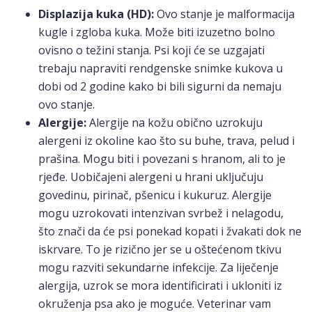
Displazija kuka (HD):
Ovo stanje je malformacija
kugle i zgloba kuka. Može biti izuzetno bolno
ovisno o težini stanja. Psi koji će se uzgajati
trebaju napraviti rendgenske snimke kukova u
dobi od 2 godine kako bi bili sigurni da nemaju
ovo stanje.
Alergije:
Alergije na kožu obično uzrokuju
alergeni iz okoline kao što su buhe, trava, pelud i
prašina. Mogu biti i povezani s hranom, ali to je
rjeđe. Uobičajeni alergeni u hrani uključuju
govedinu, pirinač, pšenicu i kukuruz. Alergije
mogu uzrokovati intenzivan svrbež i nelagodu,
što znači da će psi ponekad kopati i žvakati dok ne
iskrvare. To je rizično jer se u oštećenom tkivu
mogu razviti sekundarne infekcije. Za liječenje
alergija, uzrok se mora identificirati i ukloniti iz
okruženja psa ako je moguće. Veterinar vam