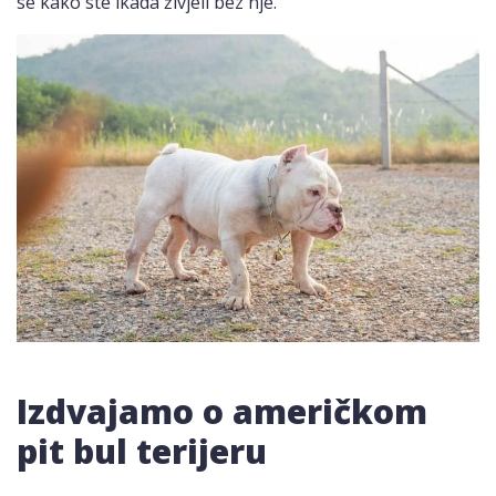
se kako ste ikada živjeli bez nje.
Izdvajamo o američkom
pit bul terijeru