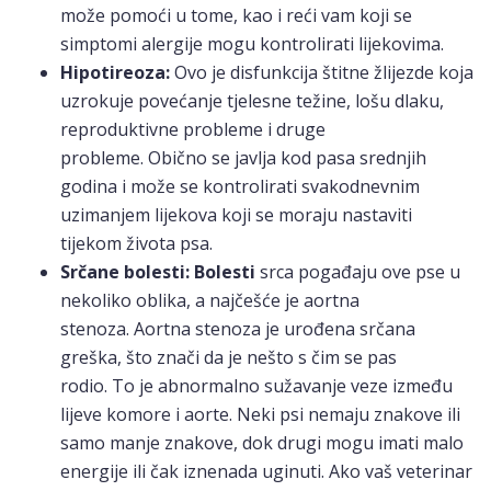
može pomoći u tome, kao i reći vam koji se
simptomi alergije mogu kontrolirati lijekovima.
Hipotireoza:
Ovo je disfunkcija štitne žlijezde koja
uzrokuje povećanje tjelesne težine, lošu dlaku,
reproduktivne probleme i druge
probleme. Obično se javlja kod pasa srednjih
godina i može se kontrolirati svakodnevnim
uzimanjem lijekova koji se moraju nastaviti
tijekom života psa.
Srčane bolesti: Bolesti
srca pogađaju ove pse u
nekoliko oblika, a najčešće je aortna
stenoza. Aortna stenoza je urođena srčana
greška, što znači da je nešto s čim se pas
rodio. To je abnormalno sužavanje veze između
lijeve komore i aorte. Neki psi nemaju znakove ili
samo manje znakove, dok drugi mogu imati malo
energije ili čak iznenada uginuti. Ako vaš veterinar