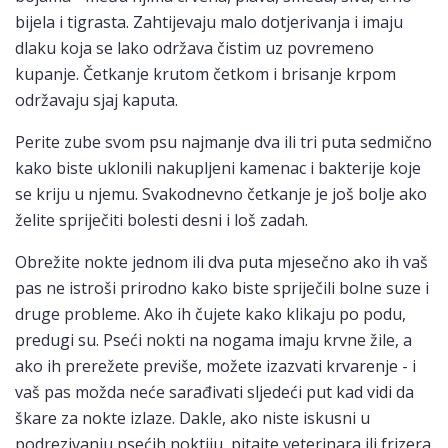
bijela i tigrasta. Zahtijevaju malo dotjerivanja i imaju
dlaku koja se lako održava čistim uz povremeno
kupanje. Četkanje krutom četkom i brisanje krpom
održavaju sjaj kaputa.
Perite zube svom psu najmanje dva ili tri puta sedmično
kako biste uklonili nakupljeni kamenac i bakterije koje
se kriju u njemu. Svakodnevno četkanje je još bolje ako
želite spriječiti bolesti desni i loš zadah.
Obrežite nokte jednom ili dva puta mjesečno ako ih vaš
pas ne istroši prirodno kako biste spriječili bolne suze i
druge probleme. Ako ih čujete kako klikaju po podu,
predugi su. Pseći nokti na nogama imaju krvne žile, a
ako ih prerežete previše, možete izazvati krvarenje - i
vaš pas možda neće sarađivati ​​sljedeći put kad vidi da
škare za nokte izlaze. Dakle, ako niste iskusni u
podrezivanju psećih noktiju, pitajte veterinara ili frizera