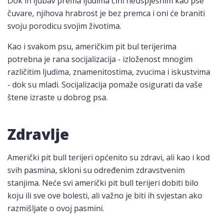
Dok ih ljubav prema ljudima čini neuspješnim kao pse
čuvare, njihova hrabrost je bez premca i oni će braniti
svoju porodicu svojim životima.
Kao i svakom psu, američkim pit bul terijerima
potrebna je rana socijalizacija - izloženost mnogim
različitim ljudima, znamenitostima, zvucima i iskustvima
- dok su mladi. Socijalizacija pomaže osigurati da vaše
štene izraste u dobrog psa.
Zdravlje
Američki pit bull terijeri općenito su zdravi, ali kao i kod
svih pasmina, skloni su određenim zdravstvenim
stanjima. Neće svi američki pit bull terijeri dobiti bilo
koju ili sve ove bolesti, ali važno je biti ih svjestan ako
razmišljate o ovoj pasmini.