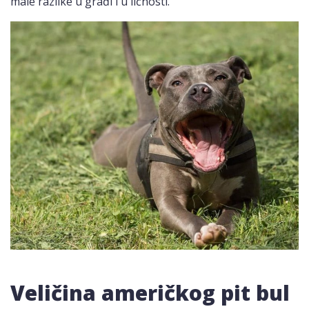
male razlike u građi i u ličnosti.
Veličina američkog pit bul