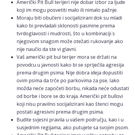
Američki Pit Bull terijeri nije dobar izbor za ljude
koji im mogu posvetiti malo ili nimalo pažnje.
Moraju biti obučeni i socijalizirani dok su mladi
kako bi prevladali sklonosti pasmine prema
tvrdoglavosti i mudrosti, što u kombinaciji s
njegovom snagom može otežati rukovanje ako
nije naučio da ste vi glavni.
Vaš američki pit bul terijer mora se držati na
povodcu u javnosti kako bi se spriječila agresija
prema drugim psima. Nije dobra ideja dopustiti
ovim psima da trče po parkovima za pse. Iako
možda neće započeti borbu, nikada neće odustati
od borbe i bore se do kraja. Američki pit bullovi
koji nisu pravilno socijalizirani kao štenci mogu
postati agresivni prema drugim psima.
Budite svjesni pravila u vašem području, kao i u
susjednim regijama, ako putujete sa svojim psom.