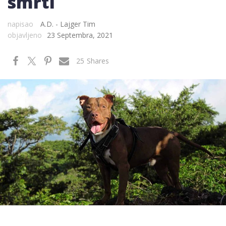
smrti
napisao
A.D. - Lajger Tim
objavljeno
23 Septembra, 2021
25
Shares