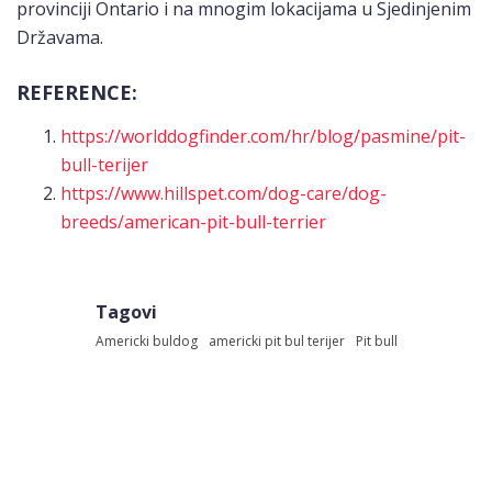
provinciji Ontario i na mnogim lokacijama u Sjedinjenim
Državama.
REFERENCE:
https://worlddogfinder.com/hr/blog/pasmine/pit-
bull-terijer
https://www.hillspet.com/dog-care/dog-
breeds/american-pit-bull-terrier
Tagovi
Americki buldog
americki pit bul terijer
Pit bull