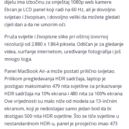
dijelu ima izbočinu za smještaj 1080p web kamere.
Ekran je LCD panel koji radi na 60 Hz, ali je dovoljno
svijetao i živopisan, i dovoljno veliki da možete gledati
cijeli dan a da ne umorim oči.
Pruža svijetle i živopisne slike pri oštroj izvornoj
rezoluciji od 2.880 x 1.864 piksela. Odličan je za gledanje
videa, surfanje internetom, uređivanje fotografija i još
mnogo toga.
Panel MacBook Air-a može postati prilično svijetao.
Prilikom pregledavanja HDR sadržaja, laptop je
postigao maksimalno 479 nita svjetline za prikazivanje
HDR sadržaja na 10% ekrana i 480 nita za 100% ekrana.
Ove vrijednosti su malo niže od modela sa 13-inčnim
ekranom, koji je nedostajao samo jedan bod da bi
dostigao 500 nita HDR svjetline. Što se tiče svjetline u
nestandardnom HDR-u, panel je prosječno imao 473