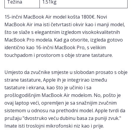
Težina
1.51kg
15-inčni MacBook Air model košta 1800€. Novi
MacBook Air ima isti četvrtasti okvir kao i manji model,
što se slaže s elegantnim izgledom visokokvalitetnih
MacBook Pro modela. Kad ga otvorite, izgleda gotovo
identično kao 16-inčni MacBook Pro, s velikim
touchpadom i prostorom s obje strane tastature.
Umjesto da zvučnike smjeste u slobodan prosato s obje
strane tastature, Apple ih je integrirao između
tastature i ekrana, kao što je učinio i sa
prošlogodišnjim MacBook Air modelom. No, pošto je
ovaj laptop veći, opremljen je sa snažnijim zvučnim
sistemom u odnosu na prethodni model. Apple tvrdi da
pružaju "dvostruko veću dubinu basa za puniji zvuk."
Imate isti troslojni mikrofonski niz kao i prije.