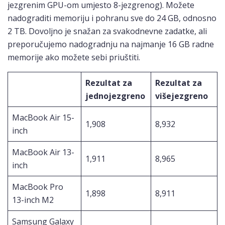
jezgrenim GPU-om umjesto 8-jezgrenog). Možete
nadograditi memoriju i pohranu sve do 24 GB, odnosno
2 TB. Dovoljno je snažan za svakodnevne zadatke, ali
preporučujemo nadogradnju na najmanje 16 GB radne
memorije ako možete sebi priuštiti.
Rezultat za
Rezultat za
jednojezgreno
višejezgreno
MacBook Air 15-
1,908
8,932
inch
MacBook Air 13-
1,911
8,965
inch
MacBook Pro
1,898
8,911
13-inch M2
Samsung Galaxy