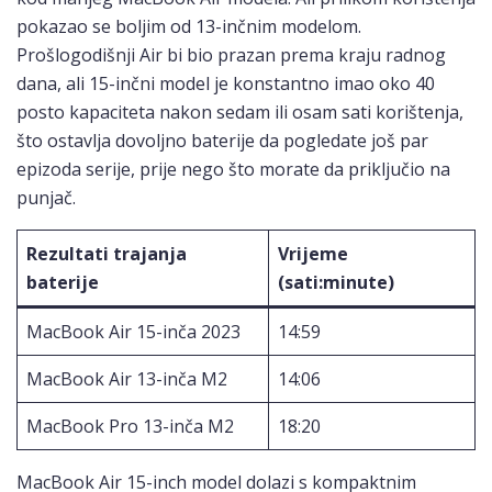
pokazao se boljim od 13-inčnim modelom.
Prošlogodišnji Air bi bio prazan prema kraju radnog
dana, ali 15-inčni model je konstantno imao oko 40
posto kapaciteta nakon sedam ili osam sati korištenja,
što ostavlja dovoljno baterije da pogledate još par
epizoda serije, prije nego što morate da priključio na
punjač.
Rezultati trajanja
Vrijeme
baterije
(sati:minute)
MacBook Air 15-inča 2023
14:59
MacBook Air 13-inča M2
14:06
MacBook Pro 13-inča M2
18:20
MacBook Air 15-inch model dolazi s kompaktnim