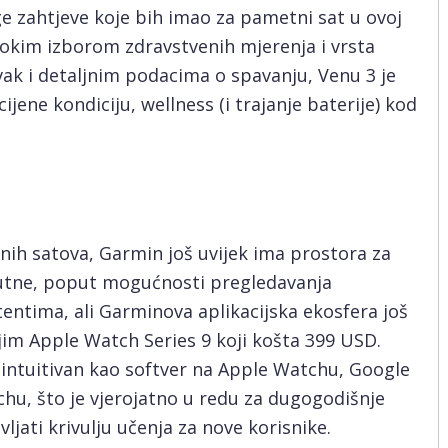
e zahtjeve koje bih imao za pametni sat u ovoj
širokim izborom zdravstvenih mjerenja i vrsta
vak i detaljnim podacima o spavanju, Venu 3 je
ijene kondiciju, wellness (i trajanje baterije) kod
nih satova, Garmin još uvijek ima prostora za
sutne, poput mogućnosti pregledavanja
tentima, ali Garminova aplikacijska ekosfera još
ijim Apple Watch Series 9 koji košta 399 USD.
 intuitivan kao softver na Apple Watchu, Google
hu, što je vjerojatno u redu za dugogodišnje
jati krivulju učenja za nove korisnike.