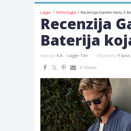
Lajger
Tehnologija
Recenzija G
Baterija ko
napisao
K.A. - Lajger Tim
objavljeno
9 Juna
0
Shares