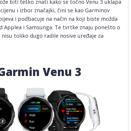
že biti teško znati kako se točno Venu 3 uklapa
jenu i izbor značajki, čini se kao Garminov
ijeva i podbacuje na način na koji biste možda
od Applea i Samsunga. Te tvrtke znaju ponešto o
i nisu toliko dugo radile nosive uređaje za
n Garmin Venu 3