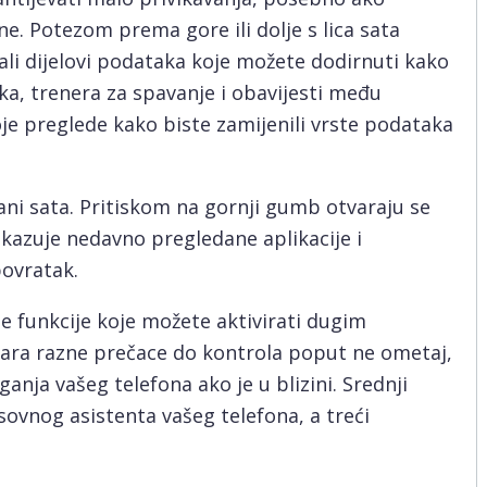
. Potezom prema gore ili dolje s lica sata
mali dijelovi podataka koje možete dodirnuti kako
aka, trenera za spavanje i obavijesti među
je preglede kako biste zamijenili vrste podataka
ani sata. Pritiskom na gornji gumb otvaraju se
rikazuje nedavno pregledane aplikacije i
povratak.
 funkcije koje možete aktivirati dugim
vara razne prečace do kontrola poput ne ometaj,
anja vašeg telefona ako je u blizini. Srednji
vnog asistenta vašeg telefona, a treći