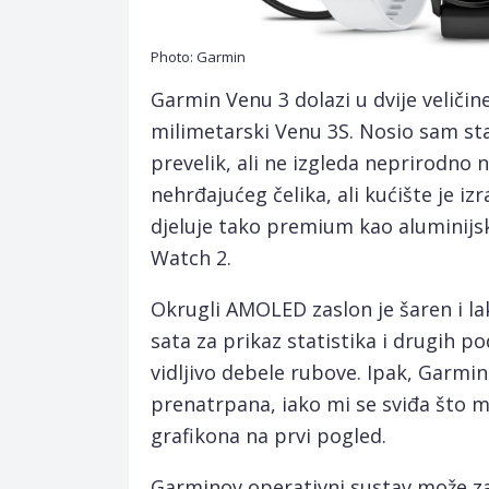
Photo: Garmin
Garmin Venu 3 dolazi u dvije veličine
milimetarski Venu 3S. Nosio sam sta
prevelik, ali ne izgleda neprirodno
nehrđajućeg čelika, ali kućište je i
djeluje tako premium kao aluminijski
Watch 2.
Okrugli AMOLED zaslon je šaren i lako
sata za prikaz statistika i drugih po
vidljivo debele rubove. Ipak, Garmi
prenatrpana, iako mi se sviđa što mo
grafikona na prvi pogled.
Garminov operativni sustav može za