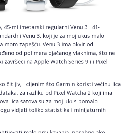
, 45-milimetarski regularni Venu 3 i 41-
ndardni Venu 3, koji je za moj ukus malo
 na mom zapešću. Venu 3 ima okvir od
zrađeno od polimera ojačanog vlaknima, što ne
 završeci na Apple Watch Series 9 ili Pixel
 čitljiv, i cijenim što Garmin koristi većinu lica
dataka, za razliku od Pixel Watcha 2 koji ima
nova lica satova su za moj ukus pomalo
gu vidjeti toliko statistika i minijaturnih
htijevati malo privikavanja, posebno ako