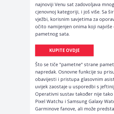
najnoviji Venu sat zadovoljava mnog
cjenovnoj kategoriji, i još više. Sa 
vježbi, korisnim savjetima za opora
očito namijenjen onima koji najviše c
pametnog sata.
KUPITE OVDJE
Što se tiče "pametne" strane pamet
napredak. Osnovne funkcije su pri
obavijesti i pristupa glasovnim asis
uvijek zaostaje u usporedbi s jeftin
Operativni sustav također nije tako
Pixel Watchu i Samsung Galaxy Watc
Garminove fanove, ali može predstavl