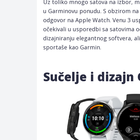
Uz toliko mnogo satova na izbor, mo
u Garminovu ponudu. S obzirom na ci
odgovor na Apple Watch. Venu 3 usp
očekivali u usporedbi sa satovima 
dizajniranju elegantnog softvera, al
sportaše kao Garmin.
Sučelje i dizaj