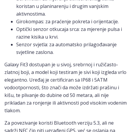
koristan u planinarenju i drugim vanjskim
aktivnostima.
Girokompas: za praćenje pokreta i orijentacije.
Optički senzor otkucaja srca: za mjerenje pulsa i
razine kisika u krvi.
Senzor svjetla: za automatsko prilagođavanje
svjetline zaslona.
Galaxy Fit3 dostupan je u sivoj, srebrnoj i ružičasto-
zlatnoj boji, a model koji testiram je sivi koji izgleda vrlo
elegantno. Uređaj je certificiran sa IP68 i 5ATM
vodootpornosti, što znači da može izdržati prašinu i
kišu, te plivanje do dubine od 50 metara, ali nije
prikladan za ronjenje ili aktivnosti pod visokim vodenim
tlakom.
Za povezivanje koristi Bluetooth verziju 5.3, ali ne
sadrži NFC čip niti ugrađeni GPS, već se oslanja na