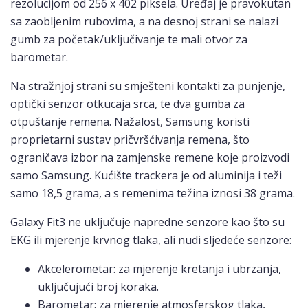
rezolucijom od 256 x 402 piksela. Uređaj je pravokutan
sa zaobljenim rubovima, a na desnoj strani se nalazi
gumb za početak/uključivanje te mali otvor za
barometar.
Na stražnjoj strani su smješteni kontakti za punjenje,
optički senzor otkucaja srca, te dva gumba za
otpuštanje remena. Nažalost, Samsung koristi
proprietarni sustav pričvršćivanja remena, što
ograničava izbor na zamjenske remene koje proizvodi
samo Samsung. Kućište trackera je od aluminija i teži
samo 18,5 grama, a s remenima težina iznosi 38 grama.
Galaxy Fit3 ne uključuje napredne senzore kao što su
EKG ili mjerenje krvnog tlaka, ali nudi sljedeće senzore:
Akcelerometar: za mjerenje kretanja i ubrzanja,
uključujući broj koraka.
Barometar: za mjerenje atmosferskog tlaka,