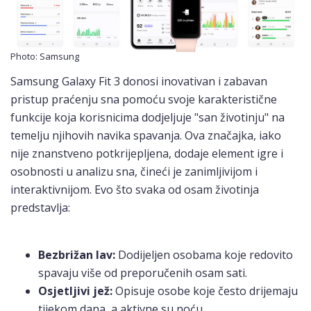
Photo: Samsung
Samsung Galaxy Fit 3 donosi inovativan i zabavan
pristup praćenju sna pomoću svoje karakteristične
funkcije koja korisnicima dodjeljuje "san životinju" na
temelju njihovih navika spavanja. Ova značajka, iako
nije znanstveno potkrijepljena, dodaje element igre i
osobnosti u analizu sna, čineći je zanimljivijom i
interaktivnijom. Evo što svaka od osam životinja
predstavlja:
Bezbrižan lav:
Dodijeljen osobama koje redovito
spavaju više od preporučenih osam sati.
Osjetljivi jež:
Opisuje osobe koje često drijemaju
tijekom dana, a aktivne su noću.