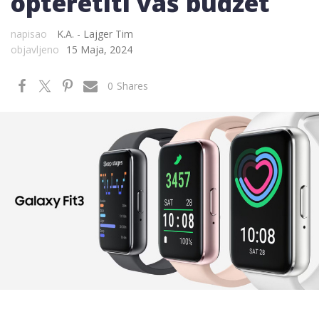
opteretiti vaš budžet
napisao
K.A. - Lajger Tim
objavljeno
15 Maja, 2024
0
Shares
Photo: Samsung