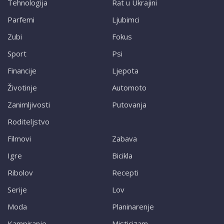
Tehnologija
Rat u Ukrajini
Parfemi
Ljubimci
Zubi
Fokus
Sport
Psi
Financije
Ljepota
Životinje
Automoto
Zanimljivosti
Putovanja
Roditeljstvo
Filmovi
Zabava
Igre
Bicikla
Ribolov
Recepti
Serije
Lov
Moda
Planinarenje
Kampiranje
Misticizam