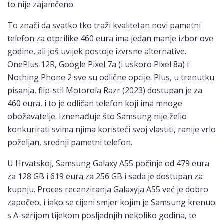
to nije zajamčeno.
To znači da svatko tko traži kvalitetan novi pametni
telefon za otprilike 460 eura ima jedan manje izbor ove
godine, ali još uvijek postoje izvrsne alternative.
OnePlus 12R, Google Pixel 7a (i uskoro Pixel 8a) i
Nothing Phone 2 sve su odlične opcije. Plus, u trenutku
pisanja, flip-stil Motorola Razr (2023) dostupan je za
460 eura, i to je odličan telefon koji ima mnoge
obožavatelje. Iznenađuje što Samsung nije želio
konkurirati svima njima koristeći svoj vlastiti, ranije vrlo
poželjan, srednji pametni telefon.
U Hrvatskoj, Samsung Galaxy A55 počinje od 479 eura
za 128 GB i 619 eura za 256 GB i sada je dostupan za
kupnju. Proces recenziranja Galaxyja A55 već je dobro
započeo, i iako se cijeni smjer kojim je Samsung krenuo
s A-serijom tijekom posljednjih nekoliko godina, te