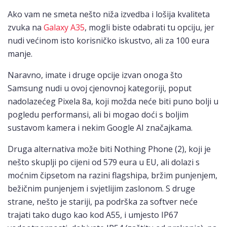
Ako vam ne smeta nešto niža izvedba i lošija kvaliteta
zvuka na
Galaxy A35
, mogli biste odabrati tu opciju, jer
nudi većinom isto korisničko iskustvo, ali za 100 eura
manje.
Naravno, imate i druge opcije izvan onoga što
Samsung nudi u ovoj cjenovnoj kategoriji, poput
nadolazećeg Pixela 8a, koji možda neće biti puno bolji u
pogledu performansi, ali bi mogao doći s boljim
sustavom kamera i nekim Google AI značajkama.
Druga alternativa može biti Nothing Phone (2), koji je
nešto skuplji po cijeni od 579 eura u EU, ali dolazi s
moćnim čipsetom na razini flagshipa, bržim punjenjem,
bežičnim punjenjem i svjetlijim zaslonom. S druge
strane, nešto je stariji, pa podrška za softver neće
trajati tako dugo kao kod A55, i umjesto IP67