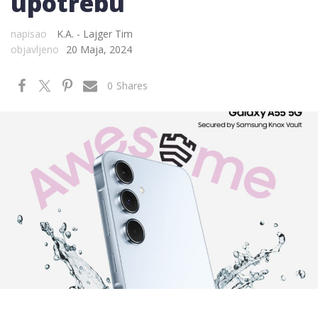
upotrebu
napisao
K.A. - Lajger Tim
objavljeno
20 Maja, 2024
0
Shares