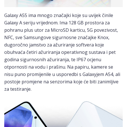
Galaxy A55 ima mnogo značajki koje su uvijek činile
Galaxy A seriju vrijednom. Ima 128 GB prostora za
pohranu plus utor za MicroSD karticu, 5G povezivost,
NFC, sve Samsungove sigurnosne značajke Knox,
dugoročno jamstvo za ažuriranje softvera koje
obuhvaća četiri ažuriranja operativnog sustava i pet
godina sigurnosnih ažuriranja, te IP67 ocjenu
otpornosti na vodu i prašinu. Na papiru, kamere se
nisu puno promijenile u usporedbi s Galaxyjem A54, ali
postoje promjene na senzorima koje će biti zanimljive
za testiranje.