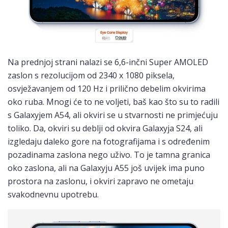
Na prednjoj strani nalazi se 6,6-inčni Super AMOLED
zaslon s rezolucijom od 2340 x 1080 piksela,
osvježavanjem od 120 Hz i prilično debelim okvirima
oko ruba. Mnogi će to ne voljeti, baš kao što su to radili
s Galaxyjem A54, ali okviri se u stvarnosti ne primjećuju
toliko. Da, okviri su deblji od okvira Galaxyja S24, ali
izgledaju daleko gore na fotografijama i s određenim
pozadinama zaslona nego uživo. To je tamna granica
oko zaslona, ali na Galaxyju A55 još uvijek ima puno
prostora na zaslonu, i okviri zapravo ne ometaju
svakodnevnu upotrebu.