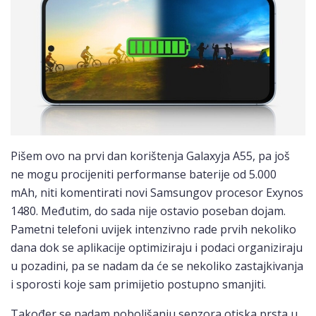
Pišem ovo na prvi dan korištenja Galaxyja A55, pa još
ne mogu procijeniti performanse baterije od 5.000
mAh, niti komentirati novi Samsungov procesor Exynos
1480. Međutim, do sada nije ostavio poseban dojam.
Pametni telefoni uvijek intenzivno rade prvih nekoliko
dana dok se aplikacije optimiziraju i podaci organiziraju
u pozadini, pa se nadam da će se nekoliko zastajkivanja
i sporosti koje sam primijetio postupno smanjiti.
Također se nadam poboljšanju senzora otiska prsta u