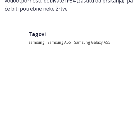
vodootpornosti, dobivate IP54 (zaštitu od prskanja), pa
će biti potrebne neke žrtve.
Tagovi
samsung
Samsung A55
Samsung Galaxy A55