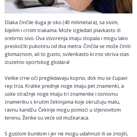
Dlaka činčile duga je oko (40 milimetara), sa sivim,
bijelim i crnim trakama. Može izgledati plavkasto ili
srebrno sivo. Ova stvorenja imaju stopala i mogu lako
preskočiti pukotinu od dva metra. Činčila se može činiti
glomaznom, ali to gusto, svilenkasto krzno skriva stas
izuzetno sportskog glodara!
Velike crne oči pregledavaju kopno, dok mu se čupavi
rep trza. Kratke prednje noge imaju pet znamenki, a
uske stražnje noge imaju tri znamenke i osnovnu
znamenku s krutim čekinjama koje okružuju malu,
ravnu kandžu. Čekinje mogu pomoći u stjenovitom
terenu. Ženke su veće od muškaraca.
S gustom bundom i jer ne mogu udahnuti ili se znojiti,