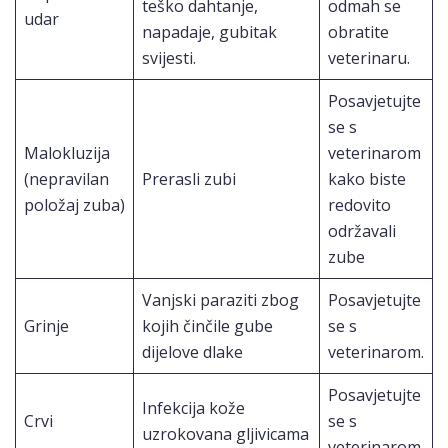
teško dahtanje,
odmah se
udar
napadaje, gubitak
obratite
svijesti.
veterinaru.
Posavjetujte
se s
Malokluzija
veterinarom
(nepravilan
Prerasli zubi
kako biste
položaj zuba)
redovito
održavali
zube
Vanjski paraziti zbog
Posavjetujte
Grinje
kojih činčile gube
se s
dijelove dlake
veterinarom.
Posavjetujte
Infekcija kože
Crvi
se s
uzrokovana gljivicama
veterinarom.