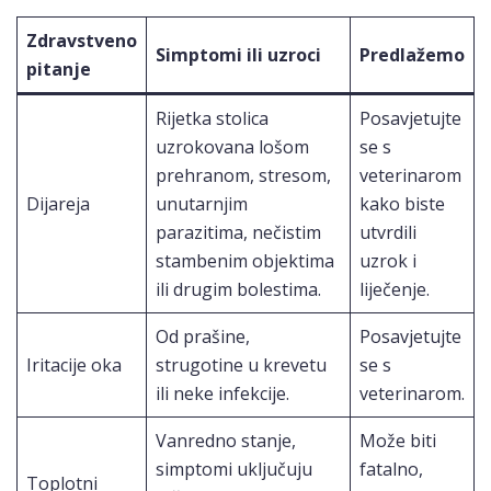
Zdravstveno
Simptomi ili uzroci
Predlažemo
pitanje
Rijetka stolica
Posavjetujte
uzrokovana lošom
se s
prehranom, stresom,
veterinarom
Dijareja
unutarnjim
kako biste
parazitima, nečistim
utvrdili
stambenim objektima
uzrok i
ili drugim bolestima.
liječenje.
Od prašine,
Posavjetujte
Iritacije oka
strugotine u krevetu
se s
ili neke infekcije.
veterinarom.
Vanredno stanje,
Može biti
simptomi uključuju
fatalno,
Toplotni