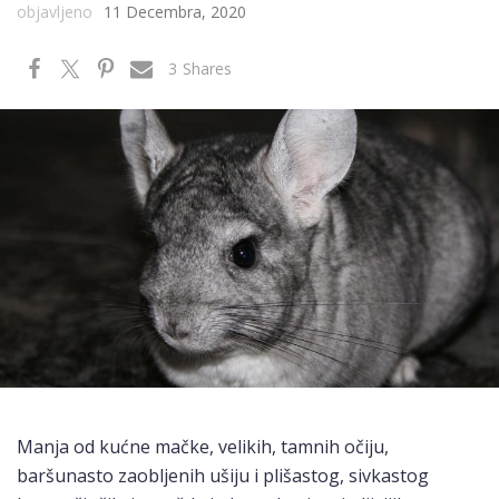
objavljeno
11 Decembra, 2020
3
Shares
Manja od kućne mačke, velikih, tamnih očiju,
baršunasto zaobljenih ušiju i plišastog, sivkastog