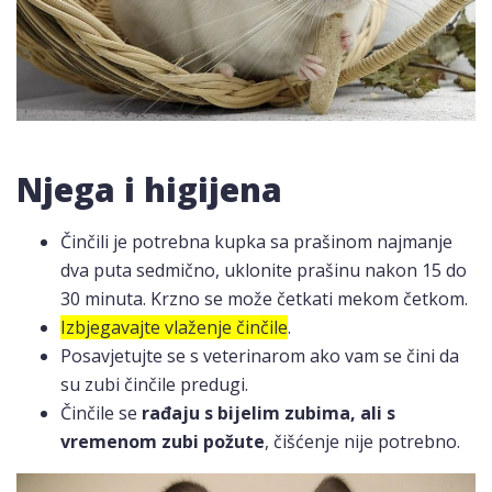
Njega i higijena
Činčili je potrebna kupka sa prašinom najmanje
dva puta sedmično, uklonite prašinu nakon 15 do
30 minuta. Krzno se može četkati mekom četkom.
Izbjegavajte vlaženje činčile
.
Posavjetujte se s veterinarom ako vam se čini da
su zubi činčile predugi.
Činčile se
rađaju s bijelim zubima, ali s
vremenom zubi požute
, čišćenje nije potrebno.