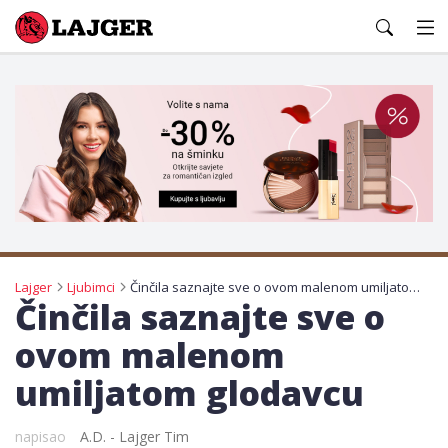
Lajger
Lajger
Ljubimci
Činčila saznajte sve o ovom malenom umiljatom glodavcu
Činčila saznajte sve o
ovom malenom
umiljatom glodavcu
napisao
A.D. - Lajger Tim