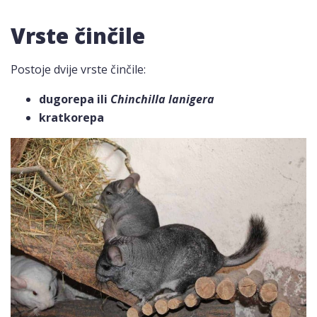
Vrste činčile
Postoje dvije vrste činčile:
dugorepa ili
Chinchilla lanigera
kratkorepa