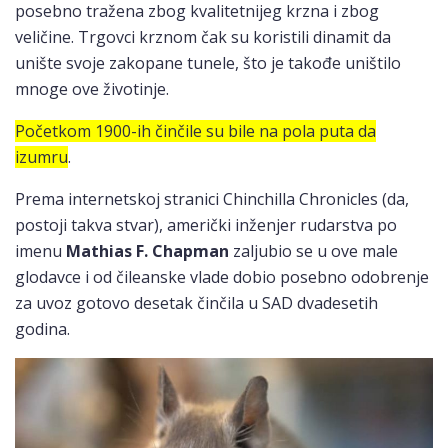
posebno tražena zbog kvalitetnijeg krzna i zbog
veličine. Trgovci krznom čak su koristili dinamit da
unište svoje zakopane tunele, što je takođe uništilo
mnoge ove životinje.
Početkom 1900-ih činčile su bile na pola puta da
izumru
.
Prema internetskoj stranici Chinchilla Chronicles (da,
postoji takva stvar), američki inženjer rudarstva po
imenu
Mathias F. Chapman
zaljubio se u ove male
glodavce i od čileanske vlade dobio posebno odobrenje
za uvoz gotovo desetak činčila u SAD dvadesetih
godina.