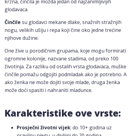
krzna, činčila je možda jedan od najzanimljivijih
glodavaca.
Činčile
su glodavci mekane dlake, snažnih stražnjih
nogu, velikih ušiju i repa koji čine oko jedne trećine
njihove dužine.
One žive u porodičnim grupama, koje mogu formirati
ogromne kolonije, nazvane stadima, od preko 100
životinja. Za razliku od ostalih vrsta glodavaca, muške
činčile pomažu odgojiti podmladak ako je potrebno. A
ako ženka ne može dojiti svoje mlade, druga ženka
može doći spasiti i nahraniti mladunce.
Karakteristike ove vrste:
Prosječni životni vijek
: do 10+ godina uz
pravilnu njegu, u divljini do 20 godina.