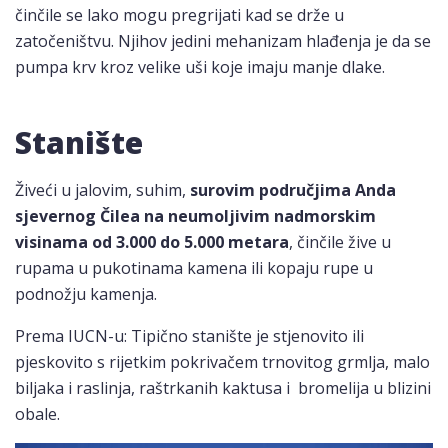
činčile se lako mogu pregrijati kad se drže u
zatočeništvu. Njihov jedini mehanizam hlađenja je da se
pumpa krv kroz velike uši koje imaju manje dlake.
Stanište
Živeći u jalovim, suhim,
surovim područjima Anda
sjevernog Čilea na neumoljivim nadmorskim
visinama od 3.000 do 5.000 metara
, činčile žive u
rupama u pukotinama kamena ili kopaju rupe u
podnožju kamenja.
Prema IUCN-u: Tipično stanište je stjenovito ili
pjeskovito s rijetkim pokrivačem trnovitog grmlja, malo
biljaka i raslinja, raštrkanih kaktusa i bromelija u blizini
obale.