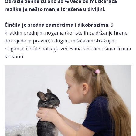
Odrasle ženke su oko 30 % veće od muškaraca
razlika je nešto manje izražena u divljini
.
Činčila je srodna zamorcima i dikobrazima
. S
kratkim prednjim nogama (koriste ih za držanje hrane
dok sjede uspravno) i dugim, mišićavim stražnjim
nogama, činčile nalikuju zečevima s malim ušima ili mini
klokanu.