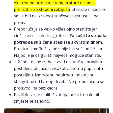
ekstremne promjene temperature ne smije
prelaziti 26.6 stepeni celzijusa
. Stanište nikada ne
smije biti na izravnoj sunčevoj svjetlosti ili na
promaji.
Preporučuje se veliko višeslojno stanište jer
činčile vole skakati i igrati se.
Za zaštitu stopala
potrebna su žičana staništa s čvrstim dnom
.
Prostor između žica ne smije biti veći od 2.5 cm.
Najbolje je osigurati najveće moguće stanište.
1-2 "posteljine treba staviti u stanište, pravilna
posteljina uključuje visokokvalitetnu papirnatu
posteljinu, izmrvljenu papirnatu posteljinu ili
strugotine od tvrdog drveta. Ne preporučuju se
proizvodi na bazi cedra.
Različite vrste malih životinja ne bi trebale biti
smještene zajedno.