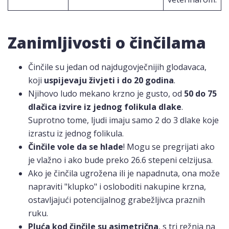
Zanimljivosti o činčilama
Činčile su jedan od najdugovječnijih glodavaca,
koji
uspijevaju živjeti i do 20 godina
.
Njihovo ludo mekano krzno je gusto, od
50 do 75
dlačica izvire iz jednog folikula dlake
.
Suprotno tome, ljudi imaju samo 2 do 3 dlake koje
izrastu iz jednog folikula.
Činčile vole da se hlade
! Mogu se pregrijati ako
je vlažno i ako bude preko 26.6 stepeni celzijusa.
Ako je činčila ugrožena ili je napadnuta, ona može
napraviti "klupko" i osloboditi nakupine krzna,
ostavljajući potencijalnog grabežljivca praznih
ruku.
Pluća kod činčile su asimetrična
, s tri režnja na