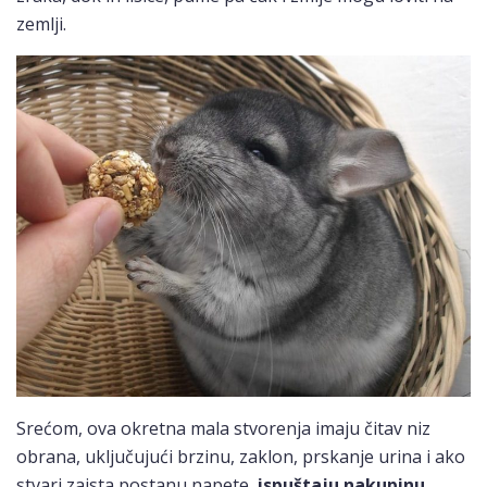
zemlji.
Srećom, ova okretna mala stvorenja imaju čitav niz
obrana, uključujući brzinu, zaklon, prskanje urina i ako
stvari zaista postanu napete,
ispuštaju nakupinu