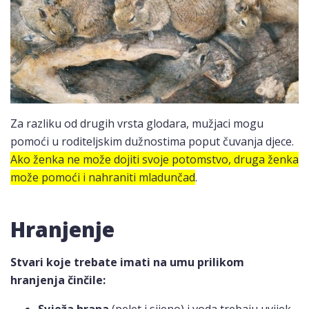
Za razliku od drugih vrsta glodara, mužjaci mogu
pomoći u roditeljskim dužnostima poput čuvanja djece.
Ako ženka ne može dojiti svoje potomstvo, druga ženka
može pomoći i nahraniti mladunčad
.
Hranjenje
Stvari koje trebate imati na umu prilikom
hranjenja činčile:
Svježa hrana
(pelet i sijeno) i voda trebaju uvijek