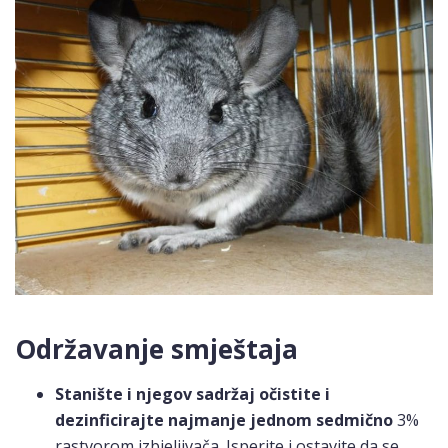
Održavanje smještaja
Stanište i njegov sadržaj
očistite i
dezinficirajte najmanje jednom sedmično
3%
rastvorom izbjeljivača. Isperite i ostavite da se