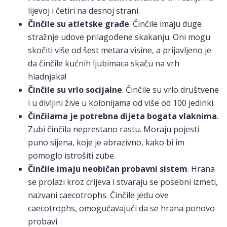
lijevoj i četiri na desnoj strani.
Činčile su atletske građe
. Činčile imaju duge
stražnje udove prilagođene skakanju. Oni mogu
skočiti više od šest metara visine, a prijavljeno je
da činčile kućnih ljubimaca skaču na vrh
hladnjaka!
Činčile su vrlo socijalne
. Činčile su vrlo društvene
i u divljini žive u kolonijama od više od 100 jedinki.
Činčilama je potrebna dijeta bogata vlaknima
.
Zubi činčila neprestano rastu. Moraju pojesti
puno sijena, koje je abrazivno, kako bi im
pomoglo istrošiti zube.
Činčile imaju neobičan probavni sistem
. Hrana
se prolazi kroz crijeva i stvaraju se posebni izmeti,
nazvani caecotrophs. Činčile jedu ove
caecotrophs, omogućavajući da se hrana ponovo
probavi.