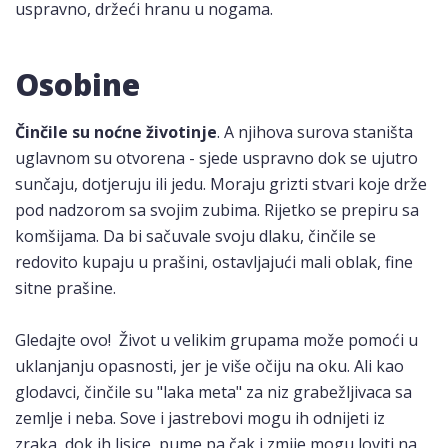
uspravno, držeći hranu u nogama.
Osobine
Činčile su noćne životinje
. A njihova surova staništa
uglavnom su otvorena - sjede uspravno dok se ujutro
sunčaju, dotjeruju ili jedu. Moraju grizti stvari koje drže
pod nadzorom sa svojim zubima. Rijetko se prepiru sa
komšijama. Da bi sačuvale svoju dlaku, činčile se
redovito kupaju u prašini, ostavljajući mali oblak, fine
sitne prašine.
Gledajte ovo! Život u velikim grupama može pomoći u
uklanjanju opasnosti, jer je više očiju na oku. Ali kao
glodavci, činčile su "laka meta" za niz grabežljivaca sa
zemlje i neba. Sove i jastrebovi mogu ih odnijeti iz
zraka, dok ih lisice, pume pa čak i zmije mogu loviti na