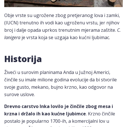
Obje vrste su ugrožene zbog pretjeranog lova i zamki,
(IUCN) trenutno ih vodi kao ugroženu vrstu, jer njihov
broj i dalje opada uprkos trenutnim mjerama zaštite.
C.
lanigera
je vrsta koja se uzgaja kao kućni ljubimac.
Historija
Živeći u surovim planinama Anda u Južnoj Americi,
činčile su imale milione godina evolucije da bi stvorile
svoje gusto, mekano, bujno krzno, kao odgovor na
surove uslove.
Drevno carstvo Inka lovilo je činčile zbog mesa i
krzna i držalo ih kao kućne ljubimce
. Krzno činčile
postalo je popularno 1700-ih, a komercijalni lov u