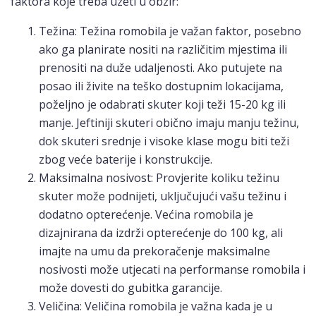
faktora koje treba uzeti u obzir:
Težina: Težina romobila je važan faktor, posebno
ako ga planirate nositi na različitim mjestima ili
prenositi na duže udaljenosti. Ako putujete na
posao ili živite na teško dostupnim lokacijama,
poželjno je odabrati skuter koji teži 15-20 kg ili
manje. Jeftiniji skuteri obično imaju manju težinu,
dok skuteri srednje i visoke klase mogu biti teži
zbog veće baterije i konstrukcije.
Maksimalna nosivost: Provjerite koliku težinu
skuter može podnijeti, uključujući vašu težinu i
dodatno opterećenje. Većina romobila je
dizajnirana da izdrži opterećenje do 100 kg, ali
imajte na umu da prekoračenje maksimalne
nosivosti može utjecati na performanse romobila i
može dovesti do gubitka garancije.
Veličina: Veličina romobila je važna kada je u