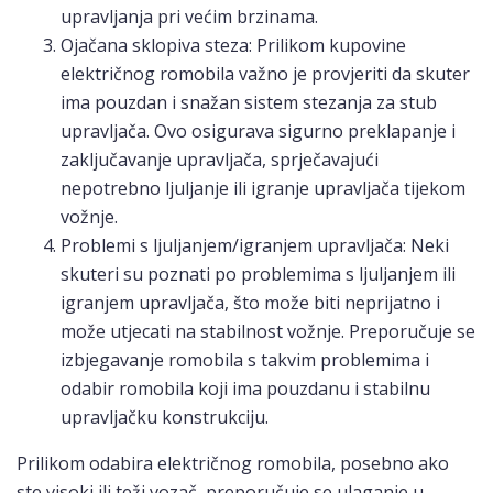
upravljanja pri većim brzinama.
Ojačana sklopiva steza: Prilikom kupovine
električnog romobila važno je provjeriti da skuter
ima pouzdan i snažan sistem stezanja za stub
upravljača. Ovo osigurava sigurno preklapanje i
zaključavanje upravljača, sprječavajući
nepotrebno ljuljanje ili igranje upravljača tijekom
vožnje.
Problemi s ljuljanjem/igranjem upravljača: Neki
skuteri su poznati po problemima s ljuljanjem ili
igranjem upravljača, što može biti neprijatno i
može utjecati na stabilnost vožnje. Preporučuje se
izbjegavanje romobila s takvim problemima i
odabir romobila koji ima pouzdanu i stabilnu
upravljačku konstrukciju.
Prilikom odabira električnog romobila, posebno ako
ste visoki ili teži vozač, preporučuje se ulaganje u