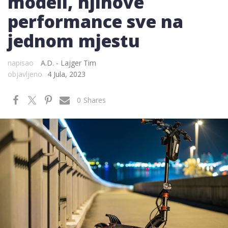
modeli, njihove
performance sve na
jednom mjestu
napisao
A.D. - Lajger Tim
objavljeno
4 Jula, 2023
0
Shares