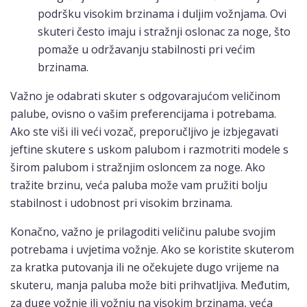
podršku visokim brzinama i duljim vožnjama. Ovi
skuteri često imaju i stražnji oslonac za noge, što
pomaže u održavanju stabilnosti pri većim
brzinama.
Važno je odabrati skuter s odgovarajućom veličinom
palube, ovisno o vašim preferencijama i potrebama.
Ako ste viši ili veći vozač, preporučljivo je izbjegavati
jeftine skutere s uskom palubom i razmotriti modele s
širom palubom i stražnjim osloncem za noge. Ako
tražite brzinu, veća paluba može vam pružiti bolju
stabilnost i udobnost pri visokim brzinama.
Konačno, važno je prilagoditi veličinu palube svojim
potrebama i uvjetima vožnje. Ako se koristite skuterom
za kratka putovanja ili ne očekujete dugo vrijeme na
skuteru, manja paluba može biti prihvatljiva. Međutim,
za duge vožnje ili vožnju na visokim brzinama, veća