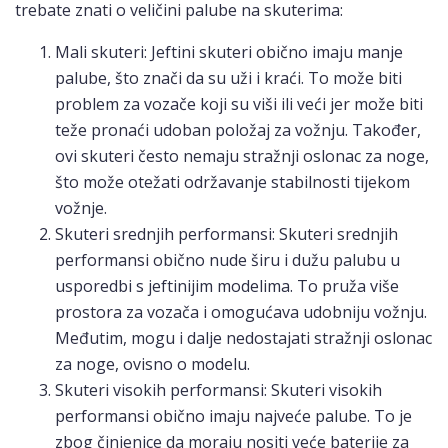
trebate znati o veličini palube na skuterima:
Mali skuteri: Jeftini skuteri obično imaju manje
palube, što znači da su uži i kraći. To može biti
problem za vozače koji su viši ili veći jer može biti
teže pronaći udoban položaj za vožnju. Također,
ovi skuteri često nemaju stražnji oslonac za noge,
što može otežati održavanje stabilnosti tijekom
vožnje.
Skuteri srednjih performansi: Skuteri srednjih
performansi obično nude širu i dužu palubu u
usporedbi s jeftinijim modelima. To pruža više
prostora za vozača i omogućava udobniju vožnju.
Međutim, mogu i dalje nedostajati stražnji oslonac
za noge, ovisno o modelu.
Skuteri visokih performansi: Skuteri visokih
performansi obično imaju najveće palube. To je
zbog činjenice da moraju nositi veće baterije za