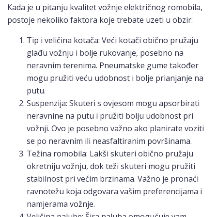
Kada je u pitanju kvalitet vožnje električnog romobila,
postoje nekoliko faktora koje trebate uzeti u obzir:
Tip i veličina kotača: Veći kotači obično pružaju
glađu vožnju i bolje rukovanje, posebno na
neravnim terenima. Pneumatske gume također
mogu pružiti veću udobnost i bolje prianjanje na
putu.
Suspenzija: Skuteri s ovjesom mogu apsorbirati
neravnine na putu i pružiti bolju udobnost pri
vožnji. Ovo je posebno važno ako planirate voziti
se po neravnim ili neasfaltiranim površinama.
Težina romobila: Lakši skuteri obično pružaju
okretniju vožnju, dok teži skuteri mogu pružiti
stabilnost pri većim brzinama. Važno je pronaći
ravnotežu koja odgovara vašim preferencijama i
namjerama vožnje.
Veličina palube: Šira paluba omogućuje vam