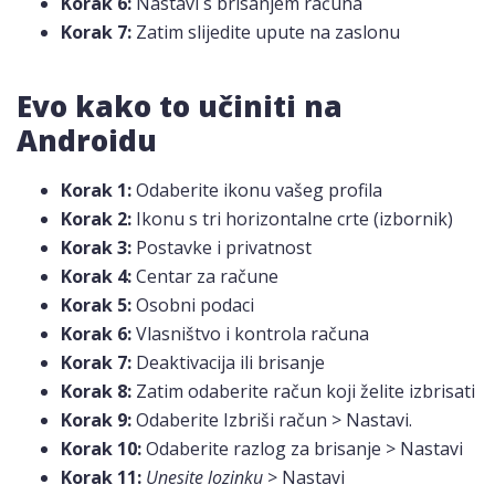
Korak 6:
Nastavi s brisanjem računa
Korak 7:
Zatim slijedite upute na zaslonu
Evo kako to učiniti na
Androidu
Korak 1:
Odaberite ikonu vašeg profila
Korak 2:
Ikonu s tri horizontalne crte (izbornik)
Korak 3:
Postavke i privatnost
Korak 4:
Centar za račune
Korak 5:
Osobni podaci
Korak 6:
Vlasništvo i kontrola računa
Korak 7:
Deaktivacija ili brisanje
Korak 8:
Zatim odaberite račun koji želite izbrisati
Korak 9:
Odaberite Izbriši račun > Nastavi.
Korak 10:
Odaberite razlog za brisanje > Nastavi
Korak 11:
Unesite lozinku
> Nastavi