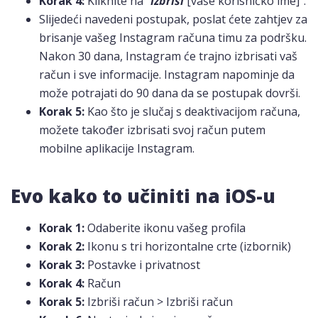
Korak 4:
Kliknite na "
Izbriši
[vaše korisničko ime]".
Slijedeći navedeni postupak, poslat ćete zahtjev za
brisanje vašeg Instagram računa timu za podršku.
Nakon 30 dana, Instagram će trajno izbrisati vaš
račun i sve informacije. Instagram napominje da
može potrajati do 90 dana da se postupak dovrši.
Korak 5:
Kao što je slučaj s deaktivacijom računa,
možete također izbrisati svoj račun putem
mobilne aplikacije Instagram.
Evo kako to učiniti na iOS-u
Korak 1:
Odaberite ikonu vašeg profila
Korak 2:
Ikonu s tri horizontalne crte (izbornik)
Korak 3:
Postavke i privatnost
Korak 4:
Račun
Korak 5:
Izbriši račun > Izbriši račun