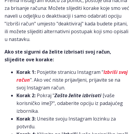
Prema Instagram vodiču za pomoć, postoje dva načina
za brisanje računa: Možete slijediti korake koje smo već
naveli u odjeljku o deaktivaciji i samo odabrati opciju
"izbriši račun" umjesto "deaktiviraj" kada budete pitani,
ili možete slijediti alternativni postupak koji smo opisali
u nastavku.
Ako ste sigurni da želite izbrisati svoj račun,
slijedite ove korake:
Korak 1:
Posjetite stranicu Instagram "
Izbriši svoj
račun
". Ako već niste prijavljeni, prijavite se na
svoj Instagram račun.
Korak 2:
Pokraj "
Zašto želite izbrisati
[vaše
korisničko ime]?", odaberite opciju iz padajućeg
izbornika.
Korak 3:
Unesite svoju Instagram lozinku za
potvrdu.