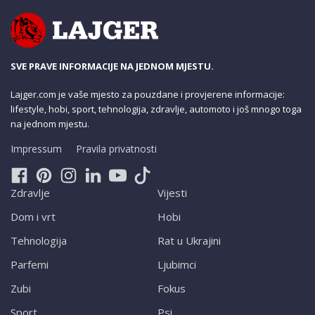
SVE PRAVE INFORMACIJE NA JEDNOM MJESTU.
Lajger.com je vaše mjesto za pouzdane i provjerene informacije:
lifestyle, hobi, sport, tehnologija, zdravlje, automoto i još mnogo toga
na jednom mjestu.
Impressum
Pravila privatnosti
Zdravlje
Vijesti
Dom i vrt
Hobi
Tehnologija
Rat u Ukrajini
Parfemi
Ljubimci
Zubi
Fokus
Sport
Psi