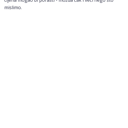
cijena mogao bi porasti - možda čak i veći nego što
mislimo.