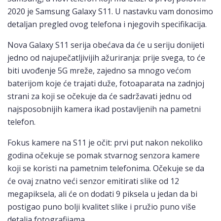
2020 je Samsung Galaxy S11. U nastavku vam donosimo
detaljan pregled ovog telefona i njegovih specifikacija.
Nova Galaxy S11 serija obećava da će u seriju donijeti
jedno od najupečatljivijih ažuriranja: prije svega, to će
biti uvođenje 5G mreže, zajedno sa mnogo većom
baterijom koje će trajati duže, fotoaparata na zadnjoj
strani za koji se očekuje da će sadržavati jednu od
najsposobnijih kamera ikad postavljenih na pametni
telefon.
Fokus kamere na S11 je očit: prvi put nakon nekoliko
godina očekuje se pomak stvarnog senzora kamere
koji se koristi na pametnim telefonima. Očekuje se da
će ovaj znatno veći senzor emitirati slike od 12
megapiksela, ali će on dodati 9 piksela u jedan da bi
postigao puno bolji kvalitet slike i pružio puno više
detalja fotografijama.