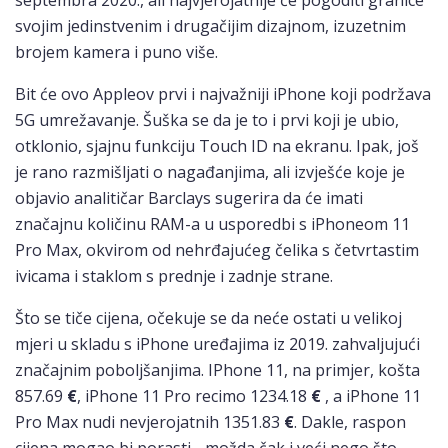
septembra 2020., ali najvjerojatnije će pogoditi granice
svojim jedinstvenim i drugačijim dizajnom, izuzetnim
brojem kamera i puno više.
Bit će ovo Appleov prvi i najvažniji iPhone koji podržava
5G umrežavanje. Šuška se da je to i prvi koji je ubio,
otklonio, sjajnu funkciju Touch ID na ekranu. Ipak, još
je rano razmišljati o nagađanjima, ali izvješće koje je
objavio analitičar Barclays sugerira da će imati
značajnu količinu RAM-a u usporedbi s iPhoneom 11
Pro Max, okvirom od nehrđajućeg čelika s četvrtastim
ivicama i staklom s prednje i zadnje strane.
Što se tiče cijena, očekuje se da neće ostati u velikoj
mjeri u skladu s iPhone uređajima iz 2019. zahvaljujući
značajnim poboljšanjima. IPhone 11, na primjer, košta
857.69
€
, iPhone 11 Pro recimo 1234.18
€
, a iPhone 11
Pro Max nudi nevjerojatnih 1351.83
€
. Dakle, raspon