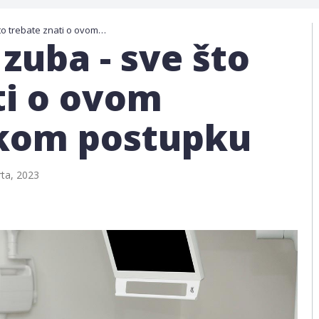
Pjeskarenje zuba - sve što trebate znati o ovom stomatološkom postupku
zuba - sve što
ti o ovom
kom postupku
ta, 2023