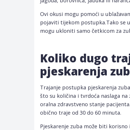
jagoda, borovnica, jabuka ili naranč
Ovi okusi mogu pomoći u ublažavanj
pojaviti tijekom postupka.Tako se u
mogu ukloniti samo četkicom za zu
Koliko dugo tra
pjeskarenja zu
Trajanje postupka pjeskarenja zuba 
što su količina i tvrdoća naslaga na
oralna zdravstveno stanje pacijenta
obično traje od 30 do 60 minuta.
Pjeskarenje zuba može biti korisno 