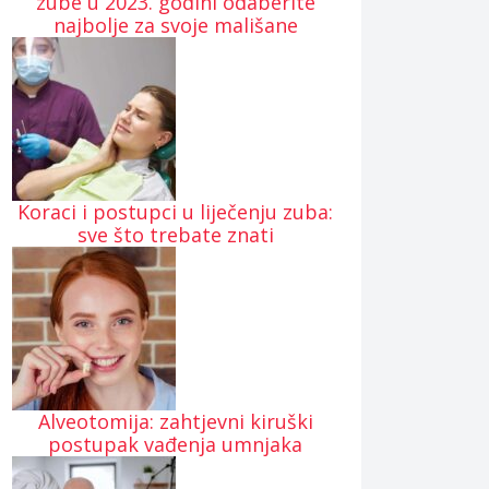
zube u 2023. godini odaberite
najbolje za svoje mališane
Koraci i postupci u liječenju zuba:
sve što trebate znati
Alveotomija: zahtjevni kiruški
postupak vađenja umnjaka