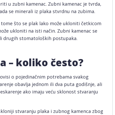
oriti u zubni kamenac. Zubni kamenac je tvrda,
ada se minerali iz plaka stvrdnu na zubima.
 tome što se plak lako može ukloniti četkicom
že ukloniti na isti način. Zubni kamenac se
li drugih stomatoloških postupaka.
a – koliko često?
i ovisi o pojedinačnim potrebama svakog
arenje obavlja jednom ili dva puta godišnje, ali
jeskarenje ako imaju veću sklonost stvaranju
u skloniji stvaranju plaka i zubnog kamenca zbog