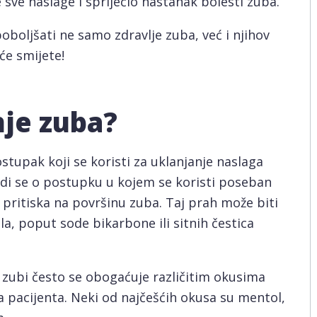
 sve naslage i spriječio nastanak bolesti zuba.
oljšati ne samo zdravlje zuba, već i njihov
šće smijete!
nje zuba?
stupak koji se koristi za uklanjanje naslaga
di se o postupku u kojem se koristi poseban
g pritiska na površinu zuba. Taj prah može biti
ala, poput sode bikarbone ili sitnih čestica
e zubi često se obogaćuje različitim okusima
a pacijenta. Neki od najčešćih okusa su mentol,