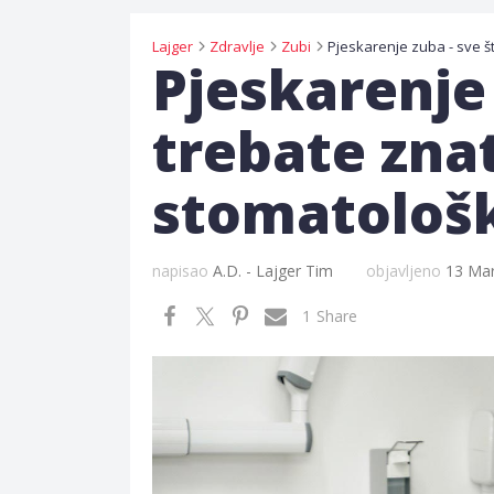
Lajger
Zdravlje
Zubi
Pjeskarenje 
trebate zna
stomatološ
napisao
A.D. - Lajger Tim
objavljeno
13 Mar
1
Share