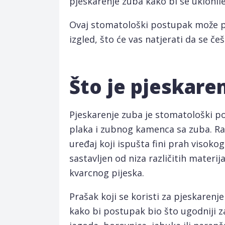
pjeskarenje zuba kako bi se uklonile
Ovaj stomatološki postupak može pob
izgled, što će vas natjerati da se če
Što je pjeskare
Pjeskarenje zuba je stomatološki po
plaka i zubnog kamenca sa zuba. Ra
uređaj koji ispušta fini prah visoko
sastavljen od niza različitih materij
kvarcnog pijeska.
Prašak koji se koristi za pjeskarenj
kako bi postupak bio što ugodniji z