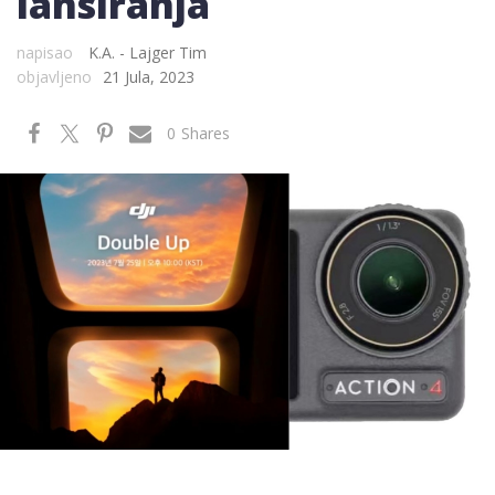
lansiranja
napisao
K.A. - Lajger Tim
objavljeno
21 Jula, 2023
0
Shares
Photo: DJI / @camerainsider on Twitter