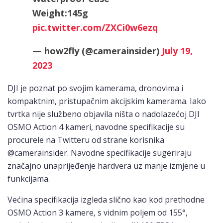
Weight:145g
pic.twitter.com/ZXCi0w6ezq
— how2fly (@camerainsider)
July 19,
2023
DJI je poznat po svojim kamerama, dronovima i
kompaktnim, pristupačnim akcijskim kamerama. Iako
tvrtka nije službeno objavila ništa o nadolazećoj DJI
OSMO Action 4 kameri, navodne specifikacije su
procurele na Twitteru od strane korisnika
@camerainsider. Navodne specifikacije sugeriraju
značajno unaprijeđenje hardvera uz manje izmjene u
funkcijama.
Većina specifikacija izgleda slično kao kod prethodne
OSMO Action 3 kamere, s vidnim poljem od 155°,