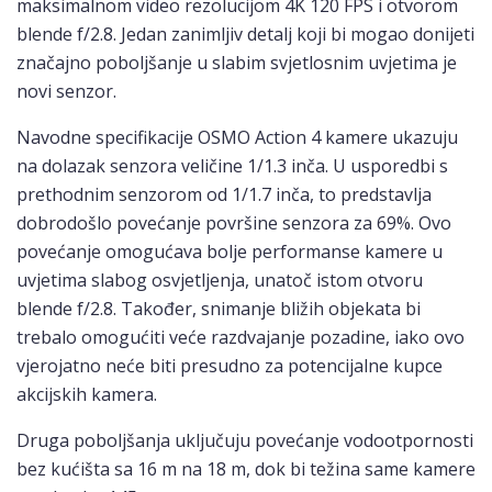
maksimalnom video rezolucijom 4K 120 FPS i otvorom
blende f/2.8. Jedan zanimljiv detalj koji bi mogao donijeti
značajno poboljšanje u slabim svjetlosnim uvjetima je
novi senzor.
Navodne specifikacije OSMO Action 4 kamere ukazuju
na dolazak senzora veličine 1/1.3 inča. U usporedbi s
prethodnim senzorom od 1/1.7 inča, to predstavlja
dobrodošlo povećanje površine senzora za 69%. Ovo
povećanje omogućava bolje performanse kamere u
uvjetima slabog osvjetljenja, unatoč istom otvoru
blende f/2.8. Također, snimanje bližih objekata bi
trebalo omogućiti veće razdvajanje pozadine, iako ovo
vjerojatno neće biti presudno za potencijalne kupce
akcijskih kamera.
Druga poboljšanja uključuju povećanje vodootpornosti
bez kućišta sa 16 m na 18 m, dok bi težina same kamere