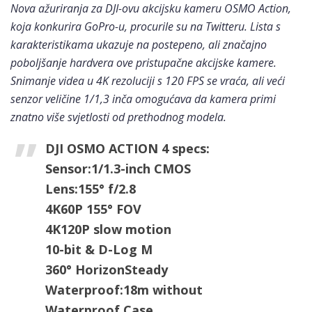
Nova ažuriranja za DJI-ovu akcijsku kameru OSMO Action,
koja konkurira GoPro-u, procurile su na Twitteru. Lista s
karakteristikama ukazuje na postepeno, ali značajno
poboljšanje hardvera ove pristupačne akcijske kamere.
Snimanje videa u 4K rezoluciji s 120 FPS se vraća, ali veći
senzor veličine 1/1,3 inča omogućava da kamera primi
znatno više svjetlosti od prethodnog modela.
DJI OSMO ACTION 4 specs:
Sensor:1/1.3-inch CMOS
Lens:155° f/2.8
4K60P 155° FOV
4K120P slow motion
10-bit & D-Log M
360° HorizonSteady
Waterproof:18m without
Waterproof Case