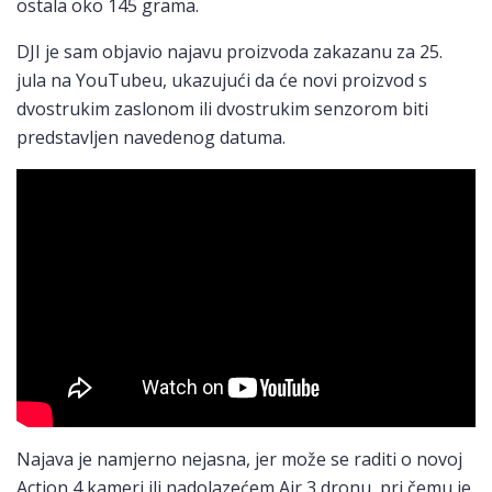
ostala oko 145 grama.
DJI je sam objavio najavu proizvoda zakazanu za 25.
jula na YouTubeu, ukazujući da će novi proizvod s
dvostrukim zaslonom ili dvostrukim senzorom biti
predstavljen navedenog datuma.
Najava je namjerno nejasna, jer može se raditi o novoj
Action 4 kameri ili nadolazećem Air 3 dronu, pri čemu je