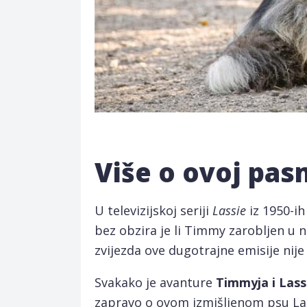
Više o ovoj pas
U televizijskoj seriji
Lassie
iz 1950-ih
bez obzira je li Timmy zarobljen u 
zvijezda ove dugotrajne emisije nije 
Svakako je avanture
Timmyja i Lass
zapravo o ovom izmišljenom psu Lassi