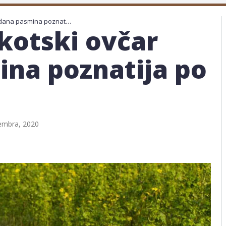
Dugodlaki Škotski ovčar odana pasmina poznatija po filmu Lassie
kotski ovčar
na poznatija po
embra, 2020