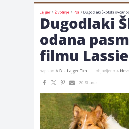
Lajger
Životinje
Psi
Dugodlaki Š
odana pasmi
filmu Lassie
napisao
A.D. - Lajger Tim
objavljeno
4 Nov
20
Shares