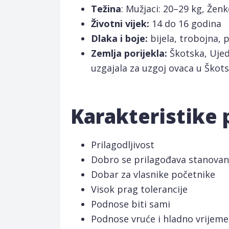
Težina
: Mužjaci: 20–29 kg, Ženk
Životni vijek:
14 do 16 godina
Dlaka i boje:
bijela, trobojna, p
Zemlja porijekla:
Škotska, Ujedi
uzgajala za uzgoj ovaca u Škots
Karakteristike
Prilagodljivost
Dobro se prilagođava stanovan
Dobar za vlasnike početnike
Visok prag tolerancije
Podnose biti sami
Podnose vruće i hladno vrijeme