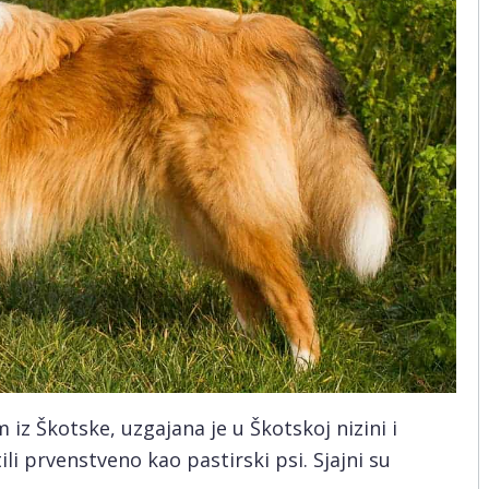
 iz Škotske, uzgajana je u Škotskoj nizini i
ili prvenstveno kao pastirski psi. Sjajni su