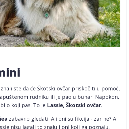
mini
 znali ste da će Škotski ovčar priskočiti u pomoć,
napuštenom rudniku ili je pao u bunar. Napokon,
bilo koji pas. To je
Lassie, Škotski ovčar
.
iea
zabavno gledati. Ali oni su fikcija - zar ne? A
e nisu lagali to znaju i oni koji ga poznaju.