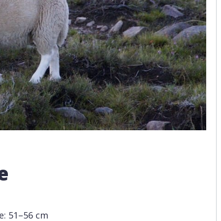
e
e: 51–56 cm