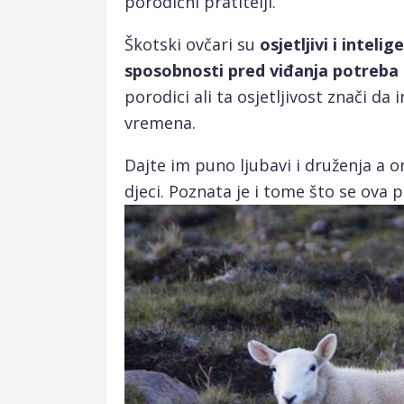
porodični pratitelji.
Škotski ovčari su
osjetljivi i inteli
sposobnosti pred viđanja potreba 
porodici ali ta osjetljivost znači d
vremena.
Dajte im puno ljubavi i druženja a o
djeci. Poznata je i tome što se ova p