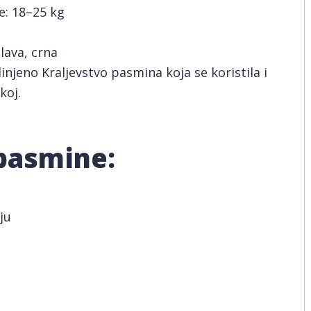
e: 18–25 kg
lava, crna
njeno Kraljevstvo pasmina koja se koristila i
koj.
 pasmine
:
ju