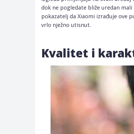
dok ne pogledate bliže uredan mali p
pokazatelj da Xiaomi izrađuje ove pu
vrlo nježno utisnut.
Kvalitet i karak