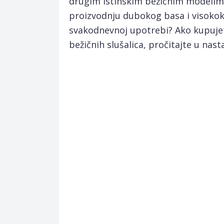
drugim istinskim bežičnim modelima
proizvodnju dubokog basa i visokokv
svakodnevnoj upotrebi? Ako kupujete
bežičnih slušalica, pročitajte u nast