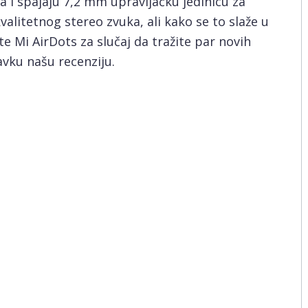
 i spajaju 7,2 mm upravljačku jedinicu za
alitetnog stereo zvuka, ali kako se to slaže u
 Mi AirDots za slučaj da tražite par novih
avku našu recenziju.