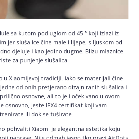
ule sa kutom pod uglom od 45 ° koji izlazi iz
im jer slušalice čine male i lijepe, s ljuskom od
dno djeluje i kao jedino dugme. Blizu mlaznice
ste za punjenje slušalica.
 u Xiaomijevoj tradiciji, iako se materijali čine
edne od onih pretjerano dizajniranih slušalica i
rilično osnovne, ali to je i očekivano u ovom
 osnovno, jeste IPX4 certifikat koji vam
enirate ili dok se tuširate.
o pohvaliti Xiaomi je elegantna estetika koju
koji naprave. Nije odmah jasno tko pravi AirDots