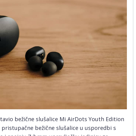
tavio bežične slušalice Mi AirDots Youth Edition
a pristupačne bežične slušalice u usporedbi s