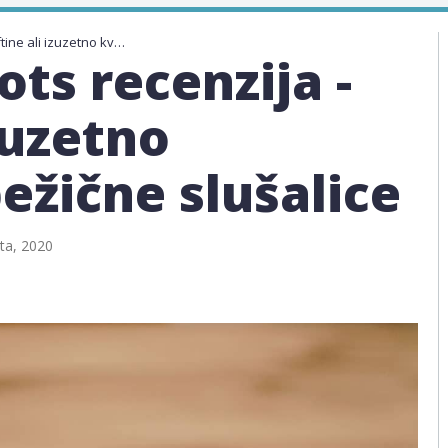
Xiaomi AirDots recenzija - Jeftine ali izuzetno kvalitetne bežične slušalice
ts recenzija -
izuzetno
ežične slušalice
ta, 2020