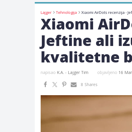
Lajger
Tehnologija
Xiaomi AirDo
Jeftine ali 
kvalitetne b
napisao
K.A. - Lajger Tim
objavljeno
16 Mar
8
Shares