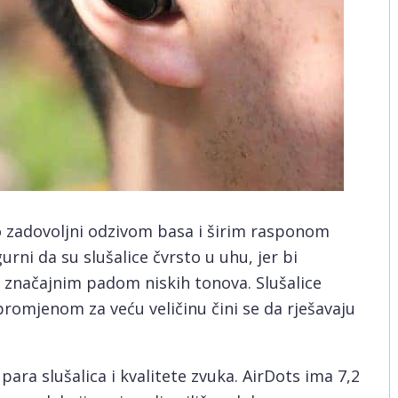
mo zadovoljni odzivom basa i širim rasponom
urni da su slušalice čvrsto u uhu, jer bi
o značajnim padom niskih tonova. Slušalice
 promjenom za veću veličinu čini se da rješavaju
para slušalica i kvalitete zvuka. AirDots ima 7,2