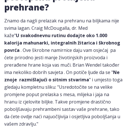
prehrane?
Znamo da nagli prelazak na prehranu na biljkama nije
svima lagan. Craig McDougalla, dr. Med
kaže"
U
svakodnevnu rutinu dodajte oko 1.000
kalorija mahunarki, integralnih žitarica i škrobnog
povrća
. Ove škrobne namirnice daju vam osjećaj pa
ćete prirodno jesti manje životinjskih proizvoda i
prerađene hrane koja vas muči. Brian Wendel također
ima nekoliko dobrih savjeta . On potiče ljude da se "
Ne
znoje razmišlajući o sitnim stvarima
" i umjesto toga
gledaju kompletnu sliku: "Usredotočite se na velike
promjene poput prelaska s mesa, mlijeka i jaja na
hranu iz cjelovite biljke. Takve promjene drastično
poboljšavaju prehrambeni sastav vaše prehrane, tako
da ćete ovdje naći najuočljivija i osjetljiva poboljšanja u
vašem zdravlju."