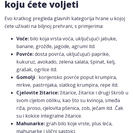
koju ćete voljeti
Evo kratkog pregleda glavnih kategorija hrane u kojoj
ćete uživati ​​na biljnoj prehrani, s primjerima:
Voće:
bilo koja vrsta voća, uključujući jabuke,
banane, grožđe, jagode, agrumi itd.
Povrće:
dosta povrća, uključujući paprike,
kukuruz, avokado, zelena salata, špinat, kelj,
grašak, ogrlice itd.
Gomolji
: korijensko povrće poput krumpira,
mrkve, pastrnjaka, slatkog krumpira, repe itd.
Cjelovite žitarice:
žitarice, žitarice i drugi škrob u
svom cijelom obliku, kao što su kvinoja, smeđa
riža, proso, cjelovita pšenica, zob, ječam itd. .Čak
su i kokice integralne žitarice.
Mahunarke:
grah bilo koje vrste, plus leća,
mahunarke i slični sastojci.