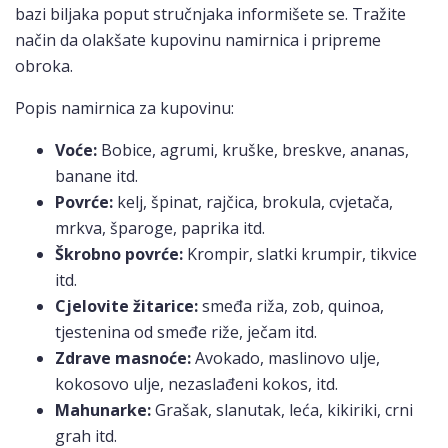
bazi biljaka poput stručnjaka informišete se. Tražite
način da olakšate kupovinu namirnica i pripreme
obroka.
Popis namirnica za kupovinu:
Voće:
Bobice, agrumi, kruške, breskve, ananas,
banane itd.
Povrće:
kelj, špinat, rajčica, brokula, cvjetača,
mrkva, šparoge, paprika itd.
Škrobno povrće:
Krompir, slatki krumpir, tikvice
itd.
Cjelovite žitarice:
smeđa riža, zob, quinoa,
tjestenina od smeđe riže, ječam itd.
Zdrave masnoće:
Avokado, maslinovo ulje,
kokosovo ulje, nezaslađeni kokos, itd.
Mahunarke:
Grašak, slanutak, leća, kikiriki, crni
grah itd.