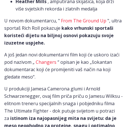
Heather Mills
, amputirana skijašica, koja drži
više svjetskih rekorda i zlatnih medalja
U novom dokumentarcu, "
From The Ground Up
", ultra
sportaš Rich Roll pokazuje
kako vrhunski sportaši
koristeći dijetu na biljnoj osnovi pokazuju svoje
izuzetne uspjehe.
A još jedan novi dokumentarni film koji će uskoro izaći
pod nazivom „
Changers
“ opisan je kao „šokantan
dokumentarac koji će promijeniti vaš način na koji
gledate meso“.
U produkciji Jamesa Camerona glumi i Arnold
Schwarzenegger, ovaj film priča priču o Jamesu Wilksu -
elitnom treneru specijalnih snaga i pobjedniku filma
The Ultimate Fighter - dok putuje svijetom u potrazi
za
istinom iza najopasnijeg mita na svijetu: da je
meso neophodno za proteine, snagu i optimalno