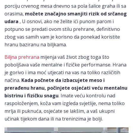
porciju crvenog mesa dnevno sa pola šalice graha ili sa
orasima,
možete značajno smanjiti rizik od srčanog
udara
, U osnovi, ako ne želite ići punom parom i
potpuno se predati ovom stilu prehrane, definitivno
zbog vas samih vam je korisno da ponekad koristite
hranu baziranu na biljkama.
Biljna prehrana
mijenja vaš život zbog toga što
poboljšava vaše mentalne i fizičke performanse. Hrana
je gorivo i ima moć utjecati na vas na toliko različitih
načina.
Kada počnete da izbacujete meso i
prerađenu hranu, počinjete osjećati veću mentalnu
bistrinu i fizičku snagu
. Imate veću kontrolu nad
raspoloženjem, koža vam izgleda svjetlije, nema toliko
mrlja ili puknuća, osjećate se lakšim, a vaš ukupni
učinak tijekom dana ili na treninzima je bolji.