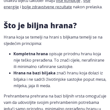
ovakvu dijetu također imaju
više kondicije
,
više
energije
i
bolje zdravstvene rezultate
nakon prelaska.
Što je biljna hrana?
Hrana koja se temelji na hrani s biljkama temelji se na
sljedećim principima:
Kompletna hrana
opisuje prirodnu hranu koja
nije teško prerađena. To znači cijele, nerafinirane
ili minimalno rafinirane sastojke.
Hrana na bazi biljaka
znači hranu koja dolazi iz
biljaka i ne sadrži životinjske sastojke poput mesa,
mlijeka, jaja ili meda.
Prehrambena prehrana na bazi biljnih vrsta omogućuje
vam da udovoljite svojim prehrambenim potrebama
jedući samo prirodnu, minimalno prerađenu hranu u