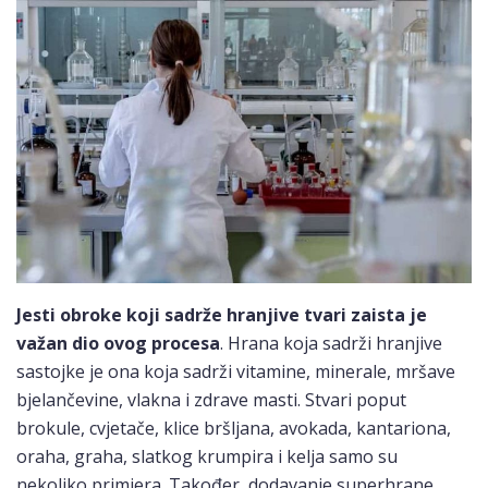
Jesti obroke koji sadrže hranjive tvari zaista je
važan dio ovog procesa
. Hrana koja sadrži hranjive
sastojke je ona koja sadrži vitamine, minerale, mršave
bjelančevine, vlakna i zdrave masti. Stvari poput
brokule, cvjetače, klice bršljana, avokada, kantariona,
oraha, graha, slatkog krumpira i kelja samo su
nekoliko primjera. Također, dodavanje superhrane