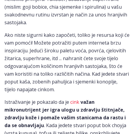
(mislim: goji bobice, chia sjemenke i spirulina) u vašu
svakodnevnu rutinu izvrstan je način za unos hranjivih
sastojaka.
Ako niste sigurni kako započeti, toliko je resursa koji će
vam pomoći! Možete potražiti putem interneta brzu
inspiraciju. Jedući široku paletu voća, povrća, cjelovitih
žitarica, superhrane, itd ... nahranit ćete svoje tijelo
odgovarajućom količinom hranjivih sastojaka, što će
vam koristiti na toliko različitih načina. Kad jedete stvari
poput kaša, zobenih pahuljica i sjemenki konoplje,
tijelo napajate cinkom.
Istraživanje je pokazalo da je
cink
važan
mikronutrijent jer igra ulogu u zdravlju štitnjače,
zdravlju kože i pomaže vašim stanicama da rastu i
da se obnavljaju
. Kada jedete stvari poput bok choyja
(vrsta kupusa), tofua ili zeljaste biljke, opskrbljujete