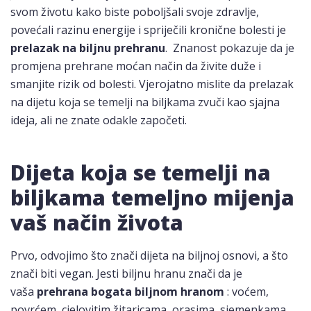
svom životu kako biste poboljšali svoje zdravlje,
povećali razinu energije i spriječili kronične bolesti je
prelazak na
biljnu prehranu
. Znanost pokazuje da je
promjena prehrane moćan način da živite duže i
smanjite rizik od bolesti. Vjerojatno mislite da prelazak
na dijetu koja se temelji na biljkama zvuči kao sjajna
ideja, ali ne znate odakle započeti.
Dijeta koja se temelji na
biljkama temeljno mijenja
vaš način života
Prvo, odvojimo što znači dijeta na biljnoj osnovi, a što
znači biti vegan. Jesti biljnu hranu znači da je
vaša
prehrana bogata biljnom hranom
: voćem,
povrćem, cjelovitim žitaricama, orasima, sjemenkama