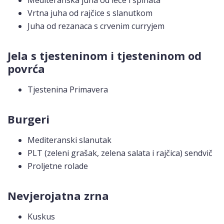
Mediteranska juha od leće i špinata
Vrtna juha od rajčice s slanutkom
Juha od rezanaca s crvenim curryjem
Jela s tjesteninom i tjesteninom od
povrća
Tjestenina Primavera
Burgeri
Mediteranski slanutak
PLT (zeleni grašak, zelena salata i rajčica) sendvič
Proljetne rolade
Nevjerojatna zrna
Kuskus