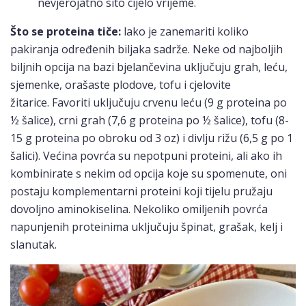
nevjerojatno sito cijelo vrijeme.
Što se proteina tiče:
lako je zanemariti koliko
pakiranja određenih biljaka sadrže. Neke od najboljih
biljnih opcija na bazi bjelančevina uključuju grah, leću,
sjemenke, orašaste plodove, tofu i cjelovite
žitarice. Favoriti uključuju crvenu leću (9 g proteina po
½ šalice), crni grah (7,6 g proteina po ½ šalice), tofu (8-
15 g proteina po obroku od 3 oz) i divlju rižu (6,5 g po 1
šalici). Većina povrća su nepotpuni proteini, ali ako ih
kombinirate s nekim od opcija koje su spomenute, oni
postaju komplementarni proteini koji tijelu pružaju
dovoljno aminokiselina. Nekoliko omiljenih povrća
napunjenih proteinima uključuju špinat, grašak, kelj i
slanutak.