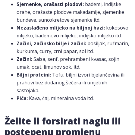
Sjemenke, orašasti plodovi:
bademi, indijske
orahe, orašaste plodove makadamije, sjemenke
bundeve, suncokretove sjemenke itd.
Nezaslađeno mlijeko na biljnoj bazi:
kokosovo
mlijeko, bademovo mlijeko, indijsko mlijeko itd.
Začini, začinsko bilje i začini:
bosiljak, ružmarin,
kurkuma, curry, crni papar, sol itd.
Začini:
Salsa, senf, prehrambeni kvasac, sojin
umak, ocat, limunov sok, itd.
Biljni proteini:
Tofu, biljni izvori bjelančevina ili
prahovi bez dodanog šećera ili umjetnih
sastojaka.
Pića:
Kava, čaj, mineralna voda itd.
Želite li forsirati naglu ili
postepenu promjenu