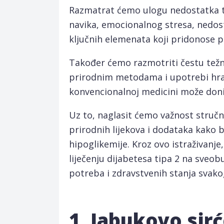
Razmatrat ćemo ulogu nedostatka tj
navika, emocionalnog stresa, nedost
ključnih elemenata koji pridonose p
Također ćemo razmotriti čestu težn
prirodnim metodama i upotrebi hran
konvencionalnoj medicini može donijet
Uz to, naglasit ćemo važnost stručn
prirodnih lijekova i dodataka kako b
hipoglikemije. Kroz ovo istraživanje
liječenju dijabetesa tipa 2 na sveob
potreba i zdravstvenih stanja svako
1. Jabukovo sir