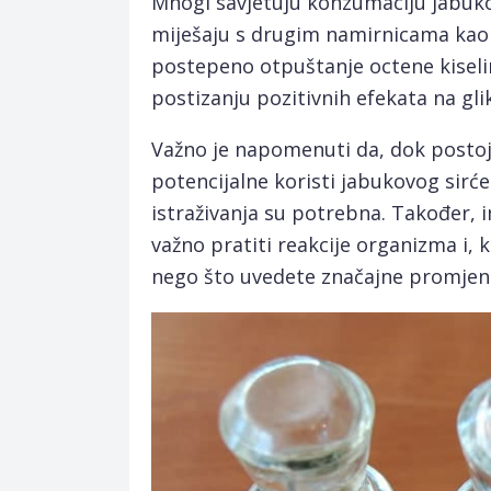
Mnogi savjetuju konzumaciju jabukov
miješaju s drugim namirnicama kao š
postepeno otpuštanje octene kiselin
postizanju pozitivnih efekata na gli
Važno je napomenuti da, dok postoji
potencijalne koristi jabukovog sirćet
istraživanja su potrebna. Također, i
važno pratiti reakcije organizma i, k
nego što uvedete značajne promjene u