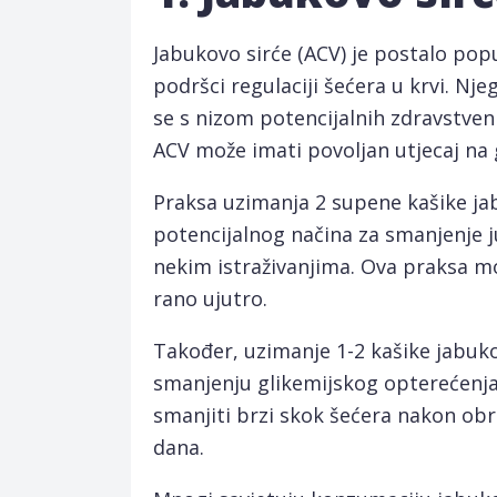
Jabukovo sirće (ACV) je postalo pop
podršci regulaciji šećera u krvi. Nj
se s nizom potencijalnih zdravstveni
ACV može imati povoljan utjecaj na gl
Praksa uzimanja 2 supene kašike ja
potencijalnog načina za smanjenje j
nekim istraživanjima. Ova praksa mo
rano ujutro.
Također, uzimanje 1-2 kašike jabuk
smanjenju glikemijskog opterećenja
smanjiti brzi skok šećera nakon obro
dana.