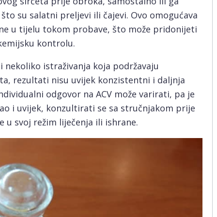
og sirćeta prije obroka, samostalno ili ga
to su salatni preljevi ili čajevi. Ovo omogućava
e u tijelu tokom probave, što može pridonijeti
kemijsku kontrolu.
 nekoliko istraživanja koja podržavaju
a, rezultati nisu uvijek konzistentni i daljnja
ndividualni odgovor na ACV može varirati, pa je
ao i uvijek, konzultirati se sa stručnjakom prije
 svoj režim liječenja ili ishrane.