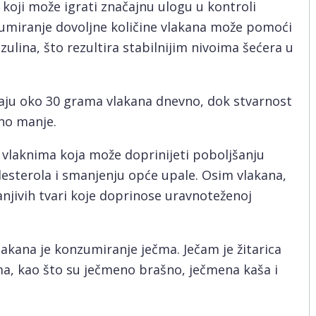
koji može igrati značajnu ulogu u kontroli
zumiranje dovoljne količine vlakana može pomoći
zulina, što rezultira stabilnijim nivoima šećera u
aju oko 30 grama vlakana dnevno, dok stvarnost
no manje.
 vlaknima koja može doprinijeti poboljšanju
holesterola i smanjenju opće upale. Osim vlakana,
ranjivih tvari koje doprinose uravnoteženoj
akana je konzumiranje ječma. Ječam je žitarica
ima, kao što su ječmeno brašno, ječmena kaša i