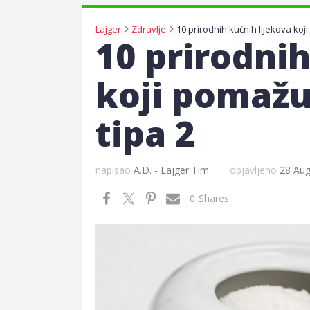
Lajger
Zdravlje
10 prirodnih
koji pomažu
tipa 2
napisao
A.D. - Lajger Tim
objavljeno
28 Aug
0
Shares