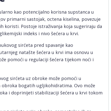
ularno kao potencijalno korisna supstanca u
egov primarni sastojak, octena kiselina, povezuje
h koristi. Postoje istraživanja koja sugeriraju da
ikemijski indeks i nivo šećera u krvi.
bukovog sirćeta pred spavanje kao
utarnjeg natašte šećera u krvi ima osnovu u
že pomoći u regulaciji šećera tijekom noći i
ovog sirćeta uz obroke može pomoći u
 obroka bogatih ugljikohidratima. Ovo može
ka i doprinijeti stabilizaciji šećera u krvi tokom