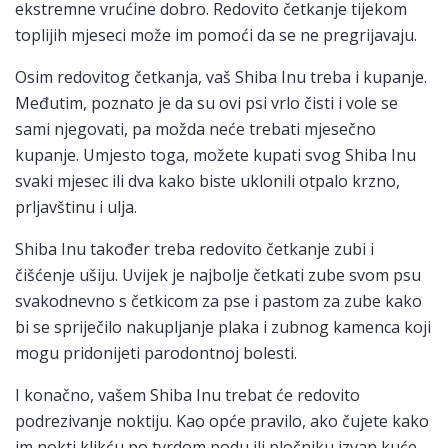
ekstremne vrućine dobro. Redovito četkanje tijekom
toplijih mjeseci može im pomoći da se ne pregrijavaju.
Osim redovitog četkanja, vaš Shiba Inu treba i kupanje.
Međutim, poznato je da su ovi psi vrlo čisti i vole se
sami njegovati, pa možda neće trebati mjesečno
kupanje. Umjesto toga, možete kupati svog Shiba Inu
svaki mjesec ili dva kako biste uklonili otpalo krzno,
prljavštinu i ulja.
Shiba Inu također treba redovito četkanje zubi i
čišćenje ušiju. Uvijek je najbolje četkati zube svom psu
svakodnevno s četkicom za pse i pastom za zube kako
bi se spriječilo nakupljanje plaka i zubnog kamenca koji
mogu pridonijeti parodontnoj bolesti.
I konačno, vašem Shiba Inu trebat će redovito
podrezivanje noktiju. Kao opće pravilo, ako čujete kako
im nokti klikću po tvrdom podu ili pločniku izvan kuće,