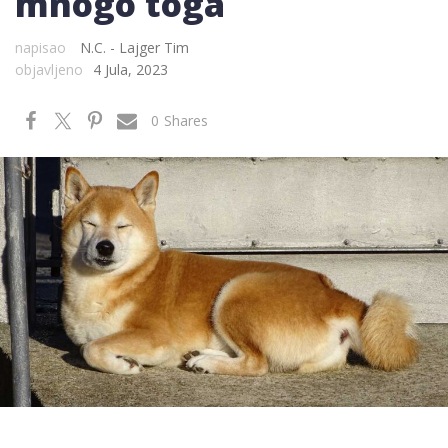
mnogo toga
napisao
N.C. - Lajger Tim
objavljeno
4 Jula, 2023
0
Shares