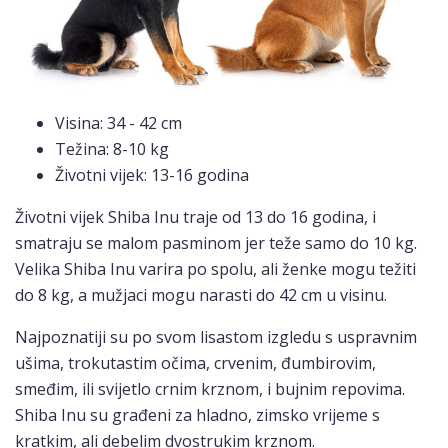
Visina: 34 - 42 cm
Težina: 8-10 kg
Životni vijek: 13-16 godina
Životni vijek Shiba Inu traje od 13 do 16 godina, i
smatraju se malom pasminom jer teže samo do 10 kg.
Velika Shiba Inu varira po spolu, ali ženke mogu težiti
do 8 kg, a mužjaci mogu narasti do 42 cm u visinu.
Najpoznatiji su po svom lisastom izgledu s uspravnim
ušima, trokutastim očima, crvenim, đumbirovim,
smeđim, ili svijetlo crnim krznom, i bujnim repovima.
Shiba Inu su građeni za hladno, zimsko vrijeme s
kratkim, ali debelim dvostrukim krznom.