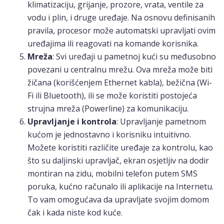
klimatizaciju, grijanje, prozore, vrata, ventile za
vodu i plin, i druge uređaje. Na osnovu definisanih
pravila, procesor može automatski upravljati ovim
uređajima ili reagovati na komande korisnika.
Mreža
: Svi uređaji u pametnoj kući su međusobno
povezani u centralnu mrežu. Ova mreža može biti
žičana (korišćenjem Ethernet kabla), bežična (Wi-
Fi ili Bluetooth), ili se može koristiti postojeća
strujna mreža (Powerline) za komunikaciju.
Upravljanje i kontrola
: Upravljanje pametnom
kućom je jednostavno i korisniku intuitivno.
Možete koristiti različite uređaje za kontrolu, kao
što su daljinski upravljač, ekran osjetljiv na dodir
montiran na zidu, mobilni telefon putem SMS
poruka, kućno računalo ili aplikacije na Internetu.
To vam omogućava da upravljate svojim domom
čak i kada niste kod kuće.