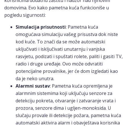
korisnicima dodatnu zaštitu i nadzor nad njihovim
domovima. Evo kako pametna kuća funkcioniše u
pogledu sigurnosti:
Simulacija prisutnosti
: Pametna kuća
omogućava simulaciju vašeg prisustva dok niste
kod kuće. To znači da se može automatski
uključivati i isključivati unutarnju i vanjska
rasvjetu, podizati i spuštati rolete, paliti i gasiti TV,
radio i druge uređaje. Ovo može odvratiti
potencijalne provalnike, jer će dom izgledati kao
da je neko unutra.
Alarmni sustav
: Pametna kuća opremljena je
alarmnim sistemima koji uključuju senzore za
detekciju pokreta, otvaranje i zatvaranje vrata i
prozora, senzore dima i ugljen-monoksida. U
slučaju provale ili detekcije požara, pametna kuća
automatski aktivira alarm i obavještava korisnika