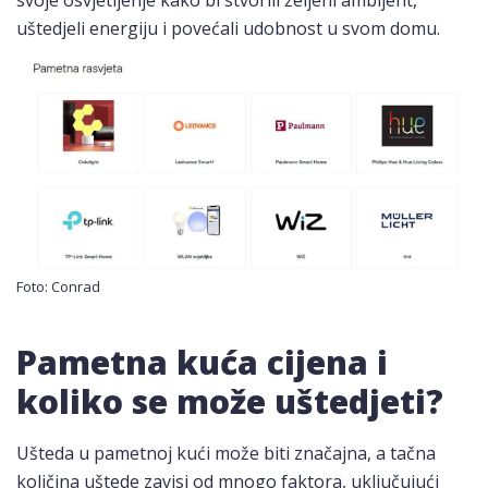
svoje osvjetljenje kako bi stvorili željeni ambijent,
uštedjeli energiju i povećali udobnost u svom domu.
Foto: Conrad
Pametna kuća cijena i
koliko se može uštedjeti?
Ušteda u pametnoj kući može biti značajna, a tačna
količina uštede zavisi od mnogo faktora, uključujući