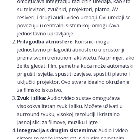
omogućava integraciju različitih uređaja, kao što
su televizori, zvučnici, projektori, platna, AV
resiveri, i drugi audi i video uređaji. Ovi uređaji se
povezuju u centralni sistem koji omogućava
jednostavno upravljanje.
Prilagodba atmosfere
: Korisnici mogu
jednostavno prilagoditi atmosferu u prostoriji
prema svom trenutnom aktivitetu. Na primjer, ako
želite gledati film, pametna kuća može automatski
prigušiti svjetla, spustiti zavjese, spustiti platno i
uključiti projektor. Ovo stvara idealno okruženje
za filmsko iskustvo.
Zvuk i slika
: Audio/video sustav omogućava
visokokvalitetan zvuk i sliku. Možete uživati u
surround zvuku, visokoj rezoluciji i kristalno
jasnoj slici za filmove, muziku i igre.
Integracija s drugim sistemima
: Audio i video
sistem se može integrirati s drugim pametnim