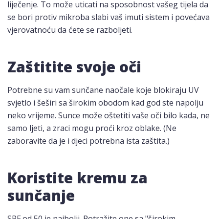
liječenje. To može uticati na sposobnost vašeg tijela da
se bori protiv mikroba slabi vaš imuti sistem i povećava
vjerovatnoću da ćete se razboljeti.
Zaštitite svoje oči
Potrebne su vam sunčane naočale koje blokiraju UV
svjetlo i šeširi sa širokim obodom kad god ste napolju
neko vrijeme. Sunce može oštetiti vaše oči bilo kada, ne
samo ljeti, a zraci mogu proći kroz oblake. (Ne
zaboravite da je i djeci potrebna ista zaštita.)
Koristite kremu za
sunčanje
SPF od 50 je najbolji. Potražite one sa "širokim