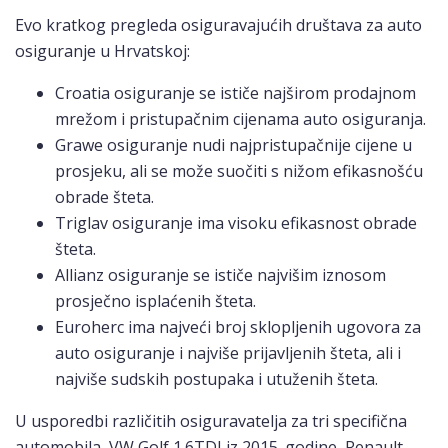
Evo kratkog pregleda osiguravajućih društava za auto
osiguranje u Hrvatskoj:
Croatia osiguranje se ističe najširom prodajnom
mrežom i pristupačnim cijenama auto osiguranja.
Grawe osiguranje nudi najpristupačnije cijene u
prosjeku, ali se može suočiti s nižom efikasnošću
obrade šteta.
Triglav osiguranje ima visoku efikasnost obrade
šteta.
Allianz osiguranje se ističe najvišim iznosom
prosječno isplaćenih šteta.
Euroherc ima najveći broj sklopljenih ugovora za
auto osiguranje i najviše prijavljenih šteta, ali i
najviše sudskih postupaka i utuženih šteta.
U usporedbi različitih osiguravatelja za tri specifična
automobila, VW Golf 1.6TDI iz 2015. godine, Renault