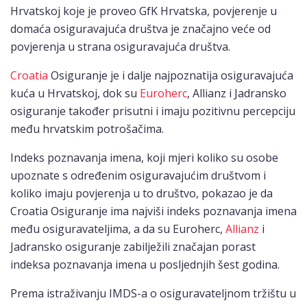
Hrvatskoj koje je proveo GfK Hrvatska, povjerenje u
domaća osiguravajuća društva je značajno veće od
povjerenja u strana osiguravajuća društva.
Croatia
Osiguranje je i dalje najpoznatija osiguravajuća
kuća u Hrvatskoj, dok su
Euroherc
, Allianz i Jadransko
osiguranje također prisutni i imaju pozitivnu percepciju
među hrvatskim potrošačima.
Indeks poznavanja imena, koji mjeri koliko su osobe
upoznate s određenim osiguravajućim društvom i
koliko imaju povjerenja u to društvo, pokazao je da
Croatia Osiguranje ima najviši indeks poznavanja imena
među osiguravateljima, a da su Euroherc,
Allianz
i
Jadransko osiguranje zabilježili značajan porast
indeksa poznavanja imena u posljednjih šest godina.
Prema istraživanju IMDS-a o osiguravateljnom tržištu u