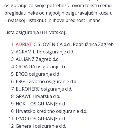
osiguranje za svoje potrebe? U ovom tekstu ćemo
pregledati neke od najboljih osiguravajućih kuća u
Hrvatskoj i istaknuti njihove prednost i mane.
Lista osiguranja u Hrvatskoj:
ADRIATIC
SLOVENICA d.d., Podružnica Zagreb
AGRAM LIFE osiguranje d.d.
ALLIANZ Zagreb d.d.
CROATIA osiguranje d.d.
ERGO osiguranje d.d
ERGO životno osiguranje d.d.
EUROHERC osiguranje d.d.
GRAWE Hrvatska d.d.
HOK – OSIGURANJE d.d.
Hrvatsko kreditno osiguranje d.d.
IZVOR OSIGURANJE d.d.
Generali osiguranje d.d.