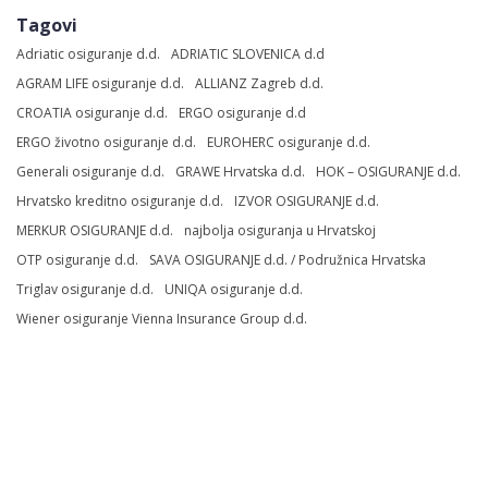
Tagovi
Adriatic osiguranje d.d.
ADRIATIC SLOVENICA d.d
AGRAM LIFE osiguranje d.d.
ALLIANZ Zagreb d.d.
CROATIA osiguranje d.d.
ERGO osiguranje d.d
ERGO životno osiguranje d.d.
EUROHERC osiguranje d.d.
Generali osiguranje d.d.
GRAWE Hrvatska d.d.
HOK – OSIGURANJE d.d.
Hrvatsko kreditno osiguranje d.d.
IZVOR OSIGURANJE d.d.
MERKUR OSIGURANJE d.d.
najbolja osiguranja u Hrvatskoj
OTP osiguranje d.d.
SAVA OSIGURANJE d.d. / Podružnica Hrvatska
Triglav osiguranje d.d.
UNIQA osiguranje d.d.
Wiener osiguranje Vienna Insurance Group d.d.